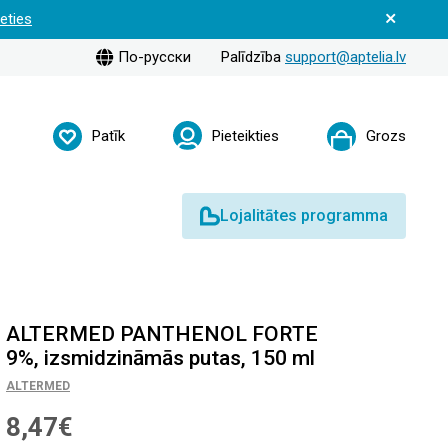
ieties
По-русски
Palīdzība
support@aptelia.lv
Patīk
Pieteikties
Grozs
Lojalitātes programma
ALTERMED PANTHENOL FORTE
9%, izsmidzināmās putas, 150 ml
ALTERMED
8,47€