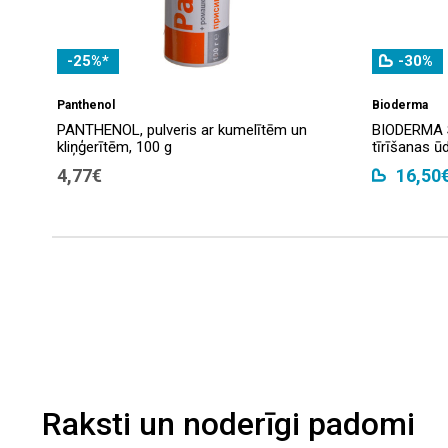
-25%*
-30%
Panthenol
Bioderma
PANTHENOL, pulveris ar kumelītēm un
BIODERMA S
kliņģerītēm, 100 g
tīrīšanas ū
4,77€
16,50
Raksti un noderīgi padomi