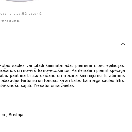
rties no fotoattēlā redzamā.
 veikala cena
as saules vai citādi kairinātai ādai, piemēram, pēc epilācijas.
unošanos un novērš to novecošanos. Pantenolam piemīt spēcīga
rbībā, paātrina brūču dzīšanu un mazina kairinājumu. E vitamīns
labo ādas tvirtumu un tonusu, kā arī kalpo kā maigs saules filtrs.
 atvēsinošu sajūtu. Nesatur smaržvielas.
ne, Austrija.