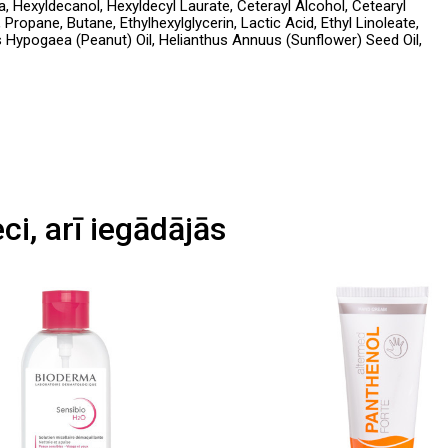
, Hexyldecanol, Hexyldecyl Laurate, Ceterayl Alcohol, Cetearyl
Propane, Butane, Ethylhexylglycerin, Lactic Acid, Ethyl Linoleate,
is Hypogaea (Peanut) Oil, Helianthus Annuus (Sunflower) Seed Oil,
eci, arī iegādājās