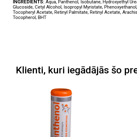
INGREDIENTS:
Aqua, Panthenol, Isobutane, Hydroxyethyl Urea
Glucoside, Cetyl Alcohol, Isopropyl Myristate, Phenoxyethanol, 
Tocopheryl Acetate, Retinyl Palmitate, Retinyl Acetate, Arach
Tocopherol, BHT
Klienti, kuri iegādājās šo pr