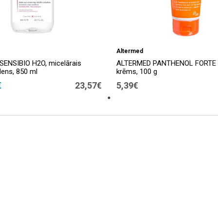
Altermed
ENSIBIO H2O, micelārais
ALTERMED PANTHENOL FORTE 2
dens, 850 ml
krēms, 100 g
€
23,57€
5,39€