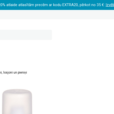
20% atlaide atlasītām precēm ar kodu EXTRA20, pērkot no 35 €:
Izvēl
, losjoni un pieniņi