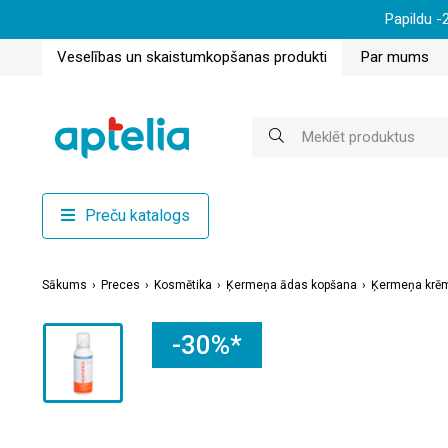
Papildu -
Veselības un skaistumkopšanas produkti
Par mums
Preču katalogs
Sākums
Preces
Kosmētika
Ķermeņa ādas kopšana
Ķermeņa krēmi
-30%*