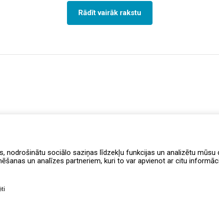
Rādīt vairāk rakstu
s, nodrošinātu sociālo saziņas līdzekļu funkcijas un analizētu mūsu d
anas un analīzes partneriem, kuri to var apvienot ar citu informāciju
ti
Lojalitātes programmas noteikumi
PIEEJ