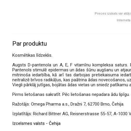
Preces izskats var atšķi
Interneta
Par produktu
Kosmētikas līdzeklis.
Augsts D-pantenola un A, E, F vitamīnu kompleksa saturs. Put
Pantenols stimulē epidermas un ādas šūnu augšanu un atja
mitrinoša iedarbība, kā arī tas darbojas pretiekaisuma ieda
neitralizē brīvos radikāļus, kas paātrina ādas novecošanos, uz
Viegli pārklāj jutīgas, bojātas ādas vietas un sniedz patīkamu
Pirms lietošanas sakratīt. Pēc lietošanas nepadara ādu lipīgu.
Ražotājs: Omega Pharma a.s., Dražni 7, 62700 Brno, Čehija.
Izplatītājs: Richard Bittner AG, Reisnerstrasse 55-57, A-1030 Vī
Izcelsmes valsts - Čehija