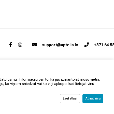
support@aptelia.lv
+371 64 5
atplūsmu. Informāciju par to, kā jūs izmantojat mūsu vietni,
, ko viņiem sniedzat vai ko viņi apkopo, kad lietojat viņu
Ļaut atlasi
Atļaut visu
AMĪBAS PAZIŅOJUMS
Piegāde un atgriešana
Privātuma politika
Noteikumi