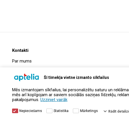
Kontakti
Par mums
Biežāk uzdotie jautājumi
Šī tīmekļa vietne izmanto sīkfailus
Uzņēmuma informācija
Mēs izmantojam sīkfailus, lai personalizētu saturu un reklāma
Kontakti
mēs arī kopīgojam ar saviem sociālās saziņas līdzekļu, reklamēš
pakalpojumus.
Uzziniet vairāk
Nepieciešams
Statistika
Mārketings
Rādīt detalizē
© Aptelia