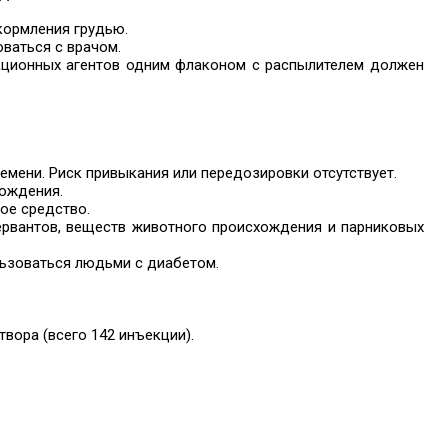
кормления грудью.
ваться с врачом.
екционных агентов одним флаконом с распылителем должен
мени. Риск привыкания или передозировки отсутствует.
хождения.
ое средство.
рвантов, веществ животного происхождения и парниковых
льзоваться людьми с диабетом.
твора (всего 142 инъекции).