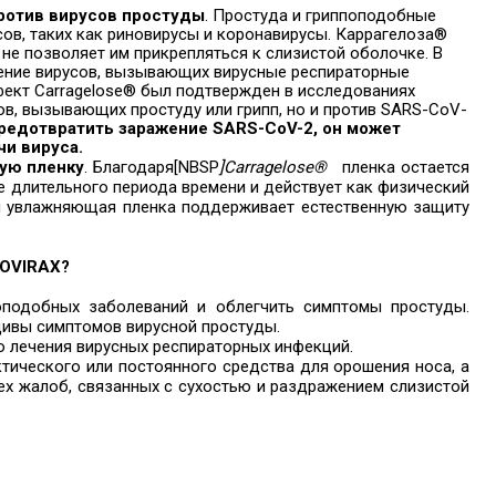
отив вирусов простуды
. Простуда и гриппоподобные
в, таких как риновирусы и коронавирусы. Каррагелоза®
не позволяет им прикрепляться к слизистой оболочке. В
нение вирусов, вызывающих вирусные респираторные
ект Carragelose® был подтвержден в исследованиях
усов, вызывающих простуду или грипп, но и против SARS-CoV-
редотвратить заражение SARS-CoV-2, он может
чи вируса.
ую пленку
. Благодаря[NBSP
]Carragelose®
пленка остается
е длительного периода времени и действует как физический
ая увлажняющая пленка поддерживает естественную защиту
GOVIRAX?
оподобных заболеваний и облегчить симптомы простуды.
ивы симптомов вирусной простуды.
о лечения вирусных респираторных инфекций.
ического или постоянного средства для орошения носа, а
ех жалоб, связанных с сухостью и раздражением слизистой