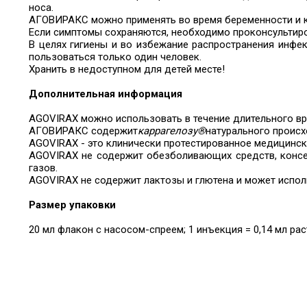
носа.
АГОВИРАКС можно применять во время беременности и 
Если симптомы сохраняются, необходимо проконсультиро
В целях гигиены и во избежание распространения инф
пользоваться только один человек.
Хранить в недоступном для детей месте!
Дополнительная информация
AGOVIRAX можно использовать в течение длительного вре
АГОВИРАКС содержит
каррагелозу®
натурального проис
AGOVIRAX - это клинически протестированное медицинск
AGOVIRAX не содержит обезболивающих средств, консе
газов.
AGOVIRAX не содержит лактозы и глютена и может испо
Размер упаковки
20 мл флакон с насосом-спреем; 1 инъекция = 0,14 мл рас