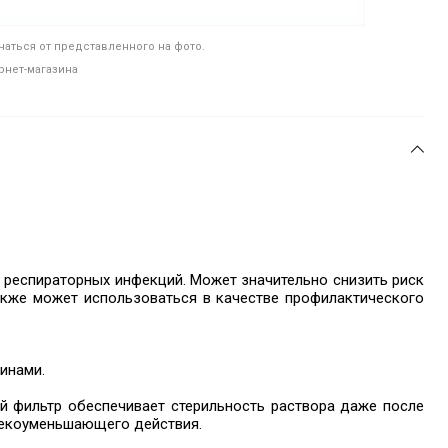
аться от представленного на фото.
рнет-магазина
 респираторных инфекций. Может значительно снизить риск
акже может использоваться в качестве профилактического
инами.
й фильтр обеспечивает стерильность раствора даже после
текоуменьшающего действия.