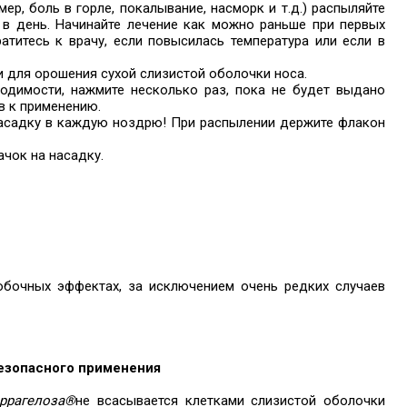
р, боль в горле, покалывание, насморк и т.д.) распыляйте
 в день. Начинайте лечение как можно раньше при первых
атитесь к врачу, если повысилась температура или если в
и для орошения сухой слизистой оболочки носа.
одимости, нажмите несколько раз, пока не будет выдано
в к применению.
насадку в каждую ноздрю! При распылении держите флакон
чок на насадку.
обочных эффектах, за исключением очень редких случаев
езопасного применения
ррагелоза®
не всасывается клетками слизистой оболочки