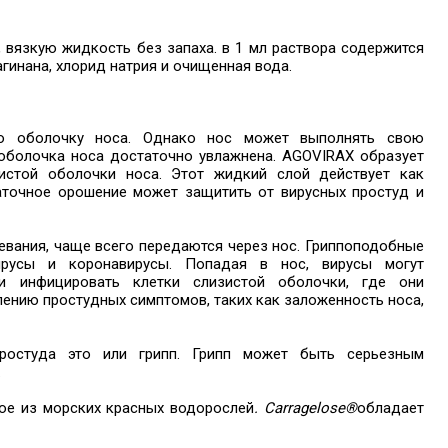
 вязкую жидкость без запаха. в 1 мл раствора содержится
рагинана, хлорид натрия и очищенная вода.
ую оболочку носа. Однако нос может выполнять свою
оболочка носа достаточно увлажнена. AGOVIRAX образует
истой оболочки носа. Этот жидкий слой действует как
аточное орошение может защитить от вирусных простуд и
вания, чаще всего передаются через нос. Гриппоподобные
ирусы и коронавирусы. Попадая в нос, вирусы могут
 и инфицировать клетки слизистой оболочки, где они
лению простудных симптомов, таких как заложенность носа,
простуда это или грипп. Грипп может быть серьезным
.
ое из морских красных водорослей
.
Carragelose®
обладает