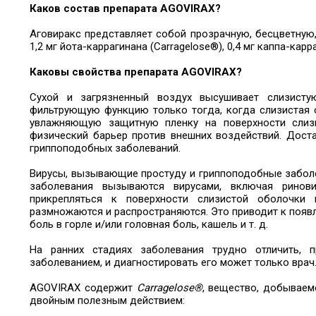
Каков состав препарата AGOVIRAX?
Аговиракс представляет собой прозрачную, бесцветную,
1,2 мг йота-каррагинана (Carragelose®), 0,4 мг каппа-кар
Каковы свойства препарата AGOVIRAX?
Сухой и загрязненный воздух высушивает слизист
фильтрующую функцию только тогда, когда слизистая 
увлажняющую защитную пленку на поверхности слиз
физический барьер против внешних воздействий. Дост
гриппоподобных заболеваний.
Вирусы, вызывающие простуду и гриппоподобные заболе
заболевания вызываются вирусами, включая ринов
прикрепляться к поверхности слизистой оболочки
размножаются и распространяются. Это приводит к появ
боль в горле и/или головная боль, кашель и т. д.
На ранних стадиях заболевания трудно отличить, 
заболеванием, и диагностировать его может только врач
AGOVIRAX содержит
Carragelose®
, вещество, добываем
двойным полезным действием: