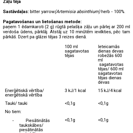
Zāļu tēja
Sastāvdaļas:
bitter yarrow
(Artemisia absinthium)
herb - 100%.
Pagatavošanas un lietošanas metode:
paņem 1 ēdamkaroti (2 g) rūgtā pelašķa zāļu un pārlej ar 200 ml
verdoša ūdens, pārklāj. Atstāj uz 10 minūtēm ievilkties, pēc tam
pārkāš. Dzert pa glāzei tējas 3 reizes dienā.
100 ml
Ieteicamās
sagatavotas
dienas devas
tējas
robežās 600
ml
sagatavotas
tējas/ 600 ml
sagatavotas
tējas dienas
devas
Enerģētiskā vērtība/
3 kJ/1 kcal
15 kJ/4 kcal
enerģētiskā vērtība
Tauki/ tauki
<0,1g
<0,1g
No tiem:
<0,1g
<0,1g
-
Piesātinātās
taukskābes/
piesātinātās