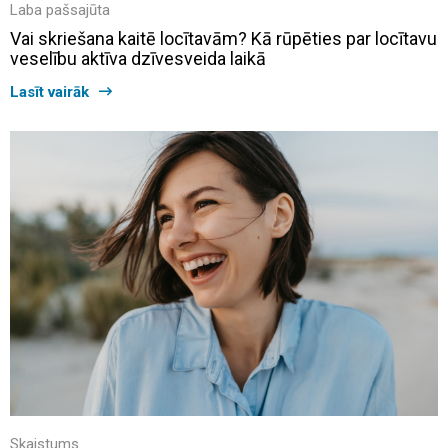
Laba pašsajūta
Vai skriešana kaitē locītavām? Kā rūpēties par locītavu
veselību aktīva dzīvesveida laikā
Lasīt vairāk
Skaistums