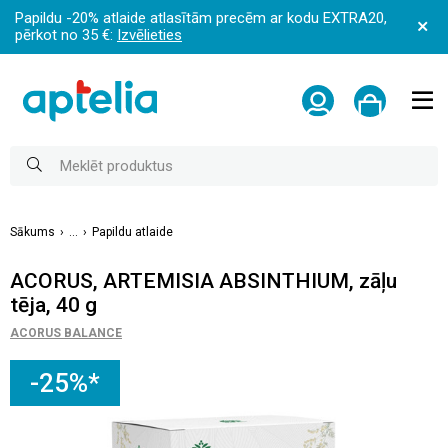
Papildu -20% atlaide atlasītām precēm ar kodu EXTRA20,
pērkot no 35 €:
Izvēlieties
Sākums
...
Papildu atlaide
ACORUS, ARTEMISIA ABSINTHIUM, zāļu
tēja, 40 g
ACORUS BALANCE
-25%*