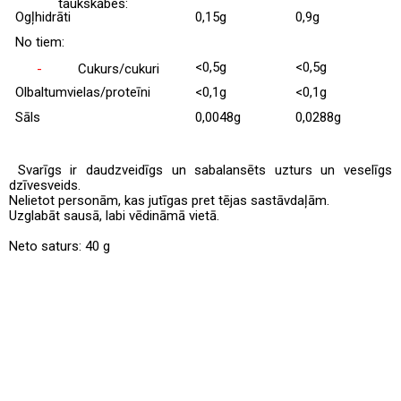
taukskābes:
Ogļhidrāti
0,15g
0,9g
No tiem:
<0,5g
<0,5g
-
Cukurs/cukuri
Olbaltumvielas/proteīni
<0,1g
<0,1g
Sāls
0,0048g
0,0288g
Svarīgs ir daudzveidīgs un sabalansēts uzturs un veselīgs
dzīvesveids.
Nelietot personām, kas jutīgas pret tējas sastāvdaļām.
Uzglabāt sausā, labi vēdināmā vietā.
Neto saturs: 40 g