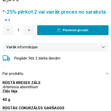
*-25% pērkot 2 vai vairāk preces no saraksta
3
Pievienot grozam
Vairāk informācijas
Piegāde: līdz 2 darba dienām
Par produktu
RŪGTĀ KRESES ZĀLE
Artemisia absinthium
Zāļu tēja
40 g
RŪGTĀS CŪKURZĀLES GARŠAUGS