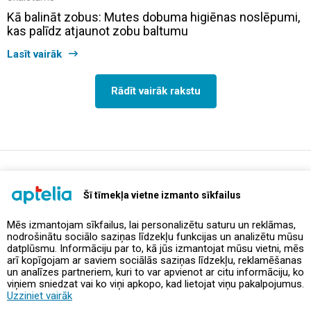
Kā balināt zobus: Mutes dobuma higiēnas noslēpumi,
kas palīdz atjaunot zobu baltumu
Lasīt vairāk
Rādīt vairāk rakstu
support@aptelia.lv
+371 64 588 892
Šī tīmekļa vietne izmanto sīkfailus
Mēs izmantojam sīkfailus, lai personalizētu saturu un reklāmas,
nodrošinātu sociālo saziņas līdzekļu funkcijas un analizētu mūsu
Piedāvājumi un akcijas
datplūsmu. Informāciju par to, kā jūs izmantojat mūsu vietni, mēs
arī kopīgojam ar saviem sociālās saziņas līdzekļu, reklamēšanas
un analīzes partneriem, kuri to var apvienot ar citu informāciju, ko
Kontakti
viņiem sniedzat vai ko viņi apkopo, kad lietojat viņu pakalpojumus.
Uzziniet vairāk
Noteikumi un politikas