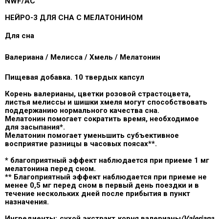
NWF/AC
НЕЙРО-3 ДЛЯ СНА С МЕЛАТОНИНОМ
Для сна
Валериана / Мелисса / Хмель / Мелатонин
Пищевая добавка
. 10 твердых капсул
Корень валерианы, цветки розовой страстоцвета,
листья
мелиссы
и шишки хмеля могут способствовать
поддержанию нормального качества сна.
Мелатонин помогает сократить время, необходимое
для засыпания*.
Мелатонин помогает уменьшить субъективное
восприятие разницы в часовых поясах**.
*
благоприятный эффект наблюдается при приеме 1 мг
мелатонина перед сном.
** Благоприятный эффект наблюдается при приеме не
менее 0,5 мг перед сном в первый день поездки и в
течение нескольких дней после прибытия в пункт
назначения.
Ингредиенты:
сухой экстракт корня валерианы
(Valeriana