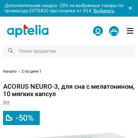
Дополнительная скидка -20% на выбранные товары по
промокоду EXTRA20 при покупке от 35 €:
Выбирать
Начало
2 по цене 1
ACORUS NEURO-3, для сна с мелатонином,
10 мягких капсул
ŠVF
-50%