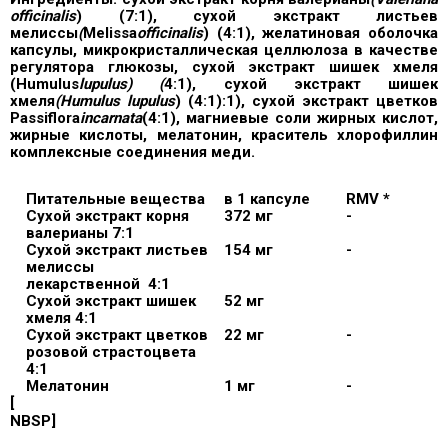
officinalis
) (7:1), сухой экстракт листьев
мелиссы
(
Melissa
officinalis
) (4:1), желатиновая оболочка
капсулы, микрокристаллическая целлюлоза в качестве
регулятора глюкозы, сухой экстракт шишек хмеля
(Humulus
lupulus) (
4:1), сухой экстракт шишек
хмеля
(Humulus lupulus
) (4:1):1), сухой экстракт цветков
Passiflora
incarnata
(4:1), магниевые соли жирных кислот,
жирные кислоты, мелатонин, краситель хлорофиллин
комплексные соединения меди.
Питательные вещества
в 1 капсуле
RMV *
Сухой экстракт корня
372 мг
-
валерианы 7:1
Сухой экстракт листьев
154 мг
-
мелиссы
лекарственной
4:1
Сухой экстракт шишек
52 мг
хмеля 4:1
Сухой экстракт цветков
22 мг
-
розовой страстоцвета
4:1
Мелатонин
1 мг
-
[
NBSP]