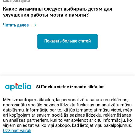
Laba pašsajūta
Какие витамины следует выбирать детям для
улучшения работы мозга и памяти?
Читать далее
Показать больше статей
support@aptelia.lv
+371 64 588 892
Šī tīmekļa vietne izmanto sīkfailus
Mēs izmantojam sīkfailus, lai personalizētu saturu un reklāmas,
nodrošinātu sociālo saziņas līdzekļu funkcijas un analizētu mūsu
Предложения и акции
datplūsmu. Informāciju par to, kā jūs izmantojat mūsu vietni, mēs
arī kopīgojam ar saviem sociālās saziņas līdzekļu, reklamēšanas
un analīzes partneriem, kuri to var apvienot ar citu informāciju, ko
Контакты
viņiem sniedzat vai ko viņi apkopo, kad lietojat viņu pakalpojumus.
Uzziniet vairāk
Правила и политика