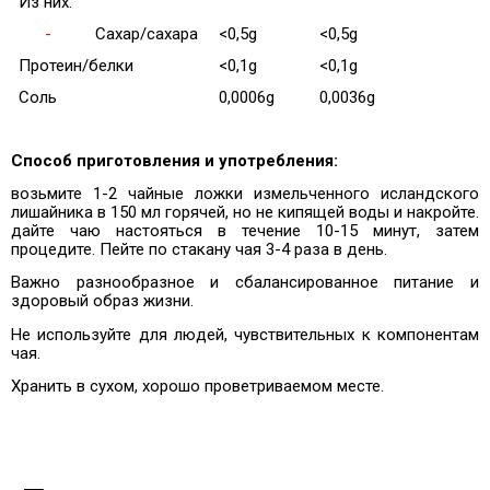
Из них:
-
Сахар/сахара
<0,5g
<0,5g
Протеин/белки
<0,1g
<0,1g
Соль
0,0006g
0,0036g
Способ приготовления и употребления:
возьмите 1-2 чайные ложки измельченного исландского
лишайника в 150 мл горячей, но не кипящей воды и накройте.
дайте чаю настояться в течение 10-15 минут, затем
процедите. Пейте по стакану чая 3-4 раза в день.
Важно разнообразное и сбалансированное питание и
здоровый образ жизни.
Не используйте для людей, чувствительных к компонентам
чая.
Хранить в сухом, хорошо проветриваемом месте.