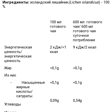
Ингредиенты:
исландский лишайник
(Lichen islandicus
) - 100
%.
100 мл
600 мл готового
готового
чая/ 600 мл
чая
готового чая
суточное
потребление
Энергетическая
2 кДж/<1
9 кДж/2 ккал
ценность/
ккал
энергетическая
ценность
Жир
<0,1g
<0,1g
Из них:
-
Насыщенные
<0,1g
<0,1g
жирные
кислоты/
сатураты:
0,09g
0,54g
Углеводы