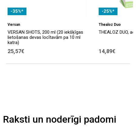
-35%*
-25%*
Versan
Thealoz Duo
VERSAN SHOTS, 200 ml (20 iekšķīgas
THEALOZ DUO, acu p
lietošanas devas locītavām pa 10 ml
katra)
25,57€
14,89€
Raksti un noderīgi padomi