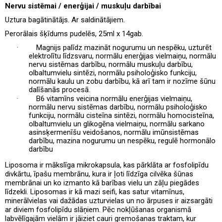
Nervu sistēmai / enerģijai / muskuļu darbībai
Uztura bagātinātājs. Ar saldinātājiem.
Perorālais šķīdums pudelēs, 25ml x 14gab.
·
Magnijs palīdz mazināt nogurumu un nespēku, uzturēt
elektrolītu līdzsvaru, normālu enerģijas vielmaiņu, normālu
nervu sistēmas darbību, normālu muskuļu darbību,
olbaltumvielu sintēzi, normālu psiholoģisko funkciju,
normālu kaulu un zobu darbību, kā arī tam ir nozīme šūnu
dalīšanās procesā.
·
B6 vitamīns veicina normālu enerģijas vielmaiņu,
normālu nervu sistēmas darbību, normālu psiholoģisko
funkciju, normālu cisteīna sintēzi, normālu homocisteīna,
olbaltumvielu un glikogēna vielmaiņu, normālu sarkano
asinsķermenīšu veidošanos, normālu imūnsistēmas
darbību, mazina nogurumu un nespēku, regulē hormonālo
darbību
Liposoma ir mākslīga mikrokapsula, kas pārklāta ar fosfolipīdu
divkārtu, īpašu membrānu, kura ir ļoti līdzīga cilvēka šūnas
membrānai un ko izmanto kā barības vielu un zāļu piegādes
līdzekli. Liposomas ir kā mazi seifi, kas satur vitamīnus,
minerālvielas vai dažādas uzturvielas un no ārpuses ir aizsargāti
ar diviem fosfolipīdu slāņiem. Pēc nokļūšanas organismā
labvēlīgajām vielām ir jāiziet cauri gremošanas traktam, kur