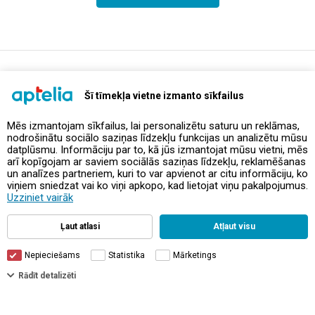
support@aptelia.lv
+371 64 588 892
Šī tīmekļa vietne izmanto sīkfailus
Mēs izmantojam sīkfailus, lai personalizētu saturu un reklāmas,
nodrošinātu sociālo saziņas līdzekļu funkcijas un analizētu mūsu
Piedāvājumi un akcijas
datplūsmu. Informāciju par to, kā jūs izmantojat mūsu vietni, mēs
arī kopīgojam ar saviem sociālās saziņas līdzekļu, reklamēšanas
un analīzes partneriem, kuri to var apvienot ar citu informāciju, ko
Kontakti
viņiem sniedzat vai ko viņi apkopo, kad lietojat viņu pakalpojumus.
Uzziniet vairāk
Noteikumi un politikas
Ļaut atlasi
Atļaut visu
Nepieciešams
Statistika
Mārketings
Rādīt detalizēti
© Aptelia