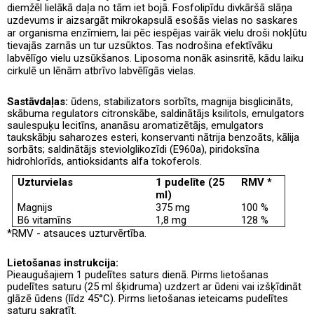
diemžēl lielākā daļa no tām iet bojā. Fosfolipīdu divkāršā slāņa
uzdevums ir aizsargāt mikrokapsulā esošās vielas no saskares
ar organisma enzīmiem, lai pēc iespējas vairāk vielu droši nokļūtu
tievajās zarnās un tur uzsūktos. Tas nodrošina efektīvāku
labvēlīgo vielu uzsūkšanos. Liposoma nonāk asinsritē, kādu laiku
cirkulē un lēnām atbrīvo labvēlīgās vielas.
Sastāvdaļas:
ūdens, stabilizators sorbīts, magnija bisglicināts,
skābuma regulators citronskābe, saldinātājs ksilitols, emulgators
saulespuķu lecitīns, ananāsu aromatizētājs, emulgators
taukskābju saharozes esteri, konservanti nātrija benzoāts, kālija
sorbāts; saldinātājs steviolglikozīdi (E960a), piridoksīna
hidrohlorīds, antioksidants alfa tokoferols.
Uzturvielas
1 pudelīte (25
RMV *
ml)
Magnijs
375 mg
100 %
B6 vitamīns
1,8 mg
128 %
*RMV - atsauces uzturvērtība.
Lietošanas instrukcija:
Pieaugušajiem 1 pudelītes saturs dienā. Pirms lietošanas
pudelītes saturu (25 ml šķidruma) uzdzert ar ūdeni vai izšķīdināt
glāzē ūdens (līdz 45°C). Pirms lietošanas ieteicams pudelītes
saturu sakratīt.