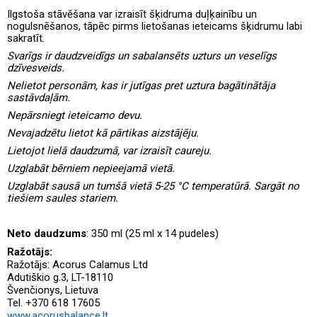
Ilgstoša stāvēšana var izraisīt šķidruma duļķainību un
nogulsnēšanos, tāpēc pirms lietošanas ieteicams šķidrumu labi
sakratīt.
Svarīgs ir daudzveidīgs un sabalansēts uzturs un veselīgs
dzīvesveids.
Nelietot personām, kas ir jutīgas pret uztura bagātinātāja
sastāvdaļām.
Nepārsniegt ieteicamo devu.
Nevajadzētu lietot kā pārtikas aizstājēju.
Lietojot lielā daudzumā, var izraisīt caureju.
Uzglabāt bērniem nepieejamā vietā.
Uzglabāt sausā un tumšā vietā 5-25 °C temperatūrā. Sargāt no
tiešiem saules stariem.
Neto daudzums
: 350 ml (25 ml x 14 pudeles)
Ražotājs:
Ražotājs: Acorus Calamus Ltd
Adutiškio g.3, LT-18110
Švenčionys, Lietuva
Tel. +370 618 17605
www.acorusbalance.lt