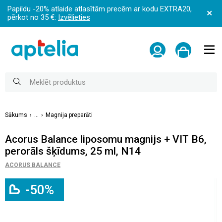
Papildu -20% atlaide atlasītām precēm ar kodu EXTRA20,
pērkot no 35 €:
Izvēlieties
Sākums
...
Magnija preparāti
Acorus Balance liposomu magnijs + VIT B6,
perorāls šķīdums, 25 ml, N14
ACORUS BALANCE
-50%