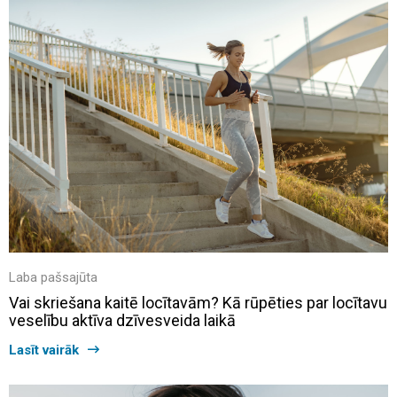
Laba pašsajūta
Vai skriešana kaitē locītavām? Kā rūpēties par locītavu
veselību aktīva dzīvesveida laikā
Lasīt vairāk