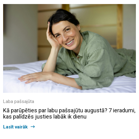
Laba pašsajūta
Kā parūpēties par labu pašsajūtu augustā? 7 ieradumi,
kas palīdzēs justies labāk ik dienu
Lasīt vairāk