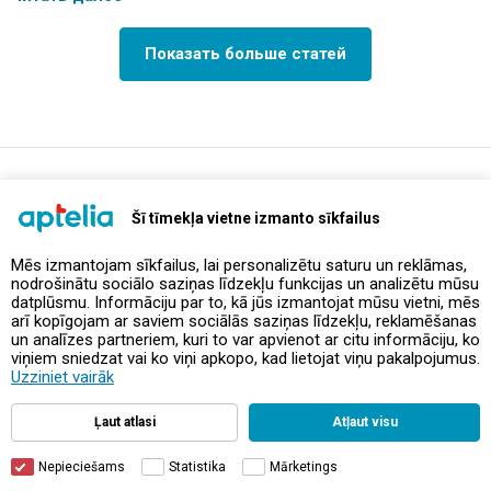
Показать больше статей
support@aptelia.lv
+371 64 588 892
Šī tīmekļa vietne izmanto sīkfailus
Mēs izmantojam sīkfailus, lai personalizētu saturu un reklāmas,
nodrošinātu sociālo saziņas līdzekļu funkcijas un analizētu mūsu
Предложения и акции
datplūsmu. Informāciju par to, kā jūs izmantojat mūsu vietni, mēs
arī kopīgojam ar saviem sociālās saziņas līdzekļu, reklamēšanas
un analīzes partneriem, kuri to var apvienot ar citu informāciju, ko
Контакты
viņiem sniedzat vai ko viņi apkopo, kad lietojat viņu pakalpojumus.
Uzziniet vairāk
Правила и политика
Ļaut atlasi
Atļaut visu
Nepieciešams
Statistika
Mārketings