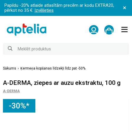
Papildu -20% atlaide atlasītām precēm ar kodu EXTRA20,
pērkot no 35 €:
Izvēlieties
Sākums
Ķermeņa kopšanas līdzekļi līdz pat -50%
A-DERMA, ziepes ar auzu ekstraktu, 100 g
A-DERMA
-30%*