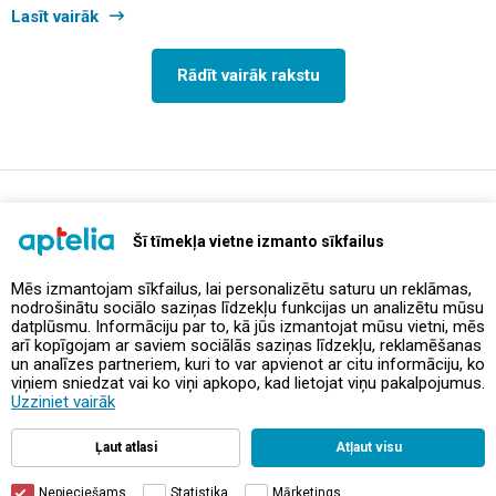
Lasīt vairāk
Rādīt vairāk rakstu
support@aptelia.lv
+371 64 588 892
Šī tīmekļa vietne izmanto sīkfailus
Mēs izmantojam sīkfailus, lai personalizētu saturu un reklāmas,
nodrošinātu sociālo saziņas līdzekļu funkcijas un analizētu mūsu
Piedāvājumi un akcijas
datplūsmu. Informāciju par to, kā jūs izmantojat mūsu vietni, mēs
arī kopīgojam ar saviem sociālās saziņas līdzekļu, reklamēšanas
un analīzes partneriem, kuri to var apvienot ar citu informāciju, ko
Kontakti
viņiem sniedzat vai ko viņi apkopo, kad lietojat viņu pakalpojumus.
Uzziniet vairāk
Noteikumi un politikas
Ļaut atlasi
Atļaut visu
Nepieciešams
Statistika
Mārketings