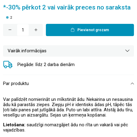
*-30% pērkot 2 vai vairāk preces no saraksta
2
Pievienot grozam
Vairāk informācijas
Piegāde: līdz 2 darba dienām
Par produktu
Var palīdzēt nomierināt un mīkstināt ādu. Nekairina un nesausina
ādu kā parastās ziepes. Ziepju pH ir identisks ādas pH, tāpēc tās
ļoti labi panes pat jutīgākā āda. Puto un labi attīra. Atstāj ādu tīru,
veselīgu un aizsargātu. Sejas un ķermeņa kopšanai.
Lietošana:
saudzīgi nomazgājiet ādu no rīta un vakarā vai pēc
vajadzības.