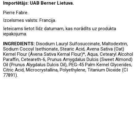
Importētājs: UAB Berner Lietuva.
Pierre Fabre.
Izcelsmes valsts:
Francija.
Ieteicams lietot līdz datumam, kas norādīts uz produkta
iepakojuma.
INGREDIENTS:
Disodium Lauryl Sulfosuccinate, Maltodextrin,
Sodium Cocoyl Isethionate, Stearic Acid, Avena Sativa (Oat)
Kernel Flour (Avena Sativa Kernal Flour)*, Aqua, Cetearyl Alcohol
Paraffin, Ceteareth-6, Prunus Amygdalus Dulcis (Sweet Almond)
Oil (Prunus Alygdalus Dulcis Oil), PEG-45 Palm Kernel Glycerides,
Citric Acid, Microcrystallina, Polyethylene, Titanium Dioxide (CI
77891).