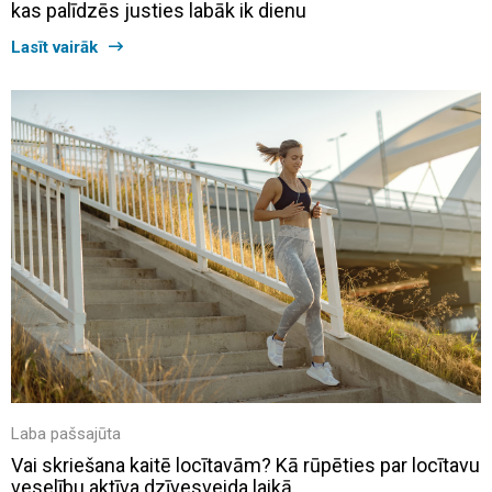
kas palīdzēs justies labāk ik dienu
Lasīt vairāk
Laba pašsajūta
Vai skriešana kaitē locītavām? Kā rūpēties par locītavu
veselību aktīva dzīvesveida laikā