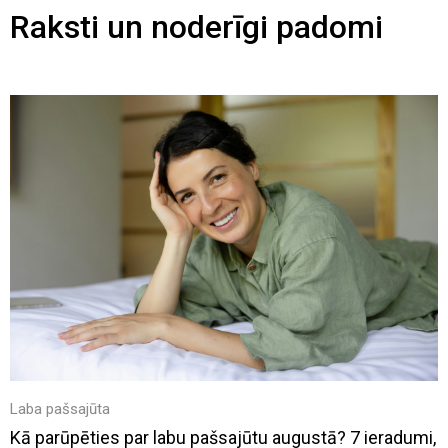
Raksti un noderīgi padomi
Laba pašsajūta
Kā parūpēties par labu pašsajūtu augustā? 7 ieradumi,