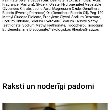
Palmitate, Avena Sativa (Oat) Leaf/Stem Extract*, Citric Acid,
Fragrance (Parfum), Glyceryl Oleate, Hydrogenated Vegetable
Glycerides Citrate, Lauric Acid, Magnesium Oxide, Oenothera
Biennis (Evening Primrose) Oil (Oenothera Biennis Oil), Peg-120
Methyl Glucose Dioleate, Propylene Glycol, Sodium Benzoate,
Sodium Chloride, Sodium Hydroxide, Sodium Lauroyl Methyl
Isethionate, Sodium Methyl Isethionate, Tocopherol, Trisodium
Ethylenediamine Disuccinate.* ekologiškos Rhealba® avižos
Raksti un noderīgi padomi