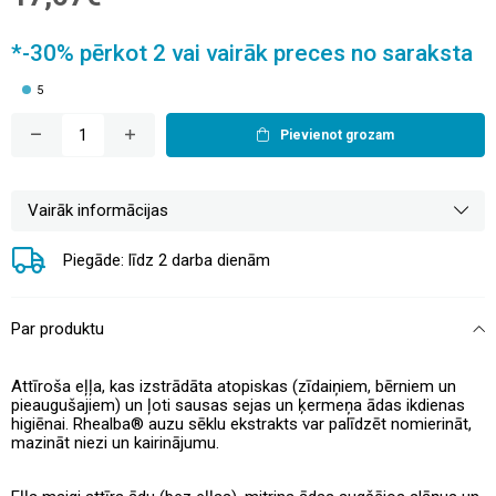
*-30% pērkot 2 vai vairāk preces no saraksta
5
Pievienot grozam
Vairāk informācijas
Piegāde: līdz 2 darba dienām
Par produktu
Attīroša eļļa, kas izstrādāta atopiskas (zīdaiņiem, bērniem un
pieaugušajiem) un ļoti sausas sejas un ķermeņa ādas ikdienas
higiēnai. Rhealba® auzu sēklu ekstrakts var palīdzēt nomierināt,
mazināt niezi un kairinājumu.