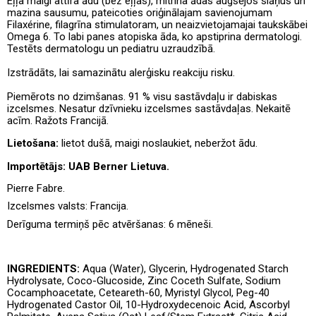
Eļļa maigi attīra ādu (bez eļļas), mitrina ādas augšējos slāņus un
mazina sausumu, pateicoties oriģinālajam savienojumam
Filaxérine, filagrīna stimulatoram, un neaizvietojamajai taukskābei
Omega 6. To labi panes atopiska āda, ko apstiprina dermatologi.
Testēts dermatologu un pediatru uzraudzībā.
Izstrādāts, lai samazinātu alerģisku reakciju risku.
Piemērots no dzimšanas. 91 % visu sastāvdaļu ir dabiskas
izcelsmes. Nesatur dzīvnieku izcelsmes sastāvdaļas. Nekaitē
acīm. Ražots Francijā.
Lietošana:
lietot dušā, maigi noslaukiet, neberžot ādu.
Importētājs: UAB Berner Lietuva.
Pierre Fabre.
Izcelsmes valsts:
Francija.
Derīguma termiņš pēc atvēršanas: 6 mēneši
.
INGREDIENTS:
Aqua (Water), Glycerin, Hydrogenated Starch
Hydrolysate, Coco-Glucoside, Zinc Coceth Sulfate, Sodium
Cocamphoacetate, Ceteareth-60, Myristyl Glycol, Peg-40
Hydrogenated Castor Oil, 10-Hydroxydecenoic Acid, Ascorbyl