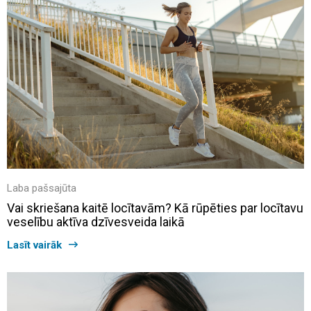
Laba pašsajūta
Vai skriešana kaitē locītavām? Kā rūpēties par locītavu
veselību aktīva dzīvesveida laikā
Lasīt vairāk