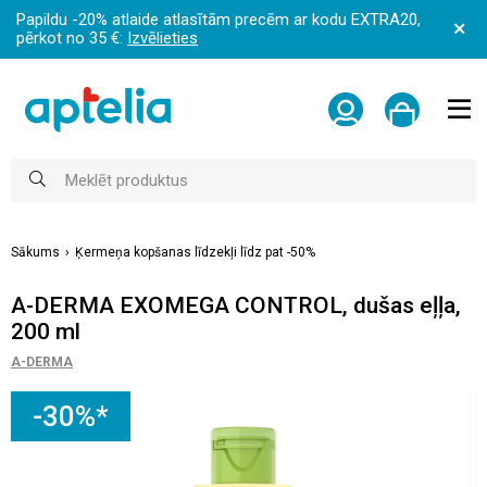
Papildu -20% atlaide atlasītām precēm ar kodu EXTRA20,
pērkot no 35 €:
Izvēlieties
Sākums
Ķermeņa kopšanas līdzekļi līdz pat -50%
A-DERMA EXOMEGA CONTROL, dušas eļļa,
200 ml
A-DERMA
-30%*