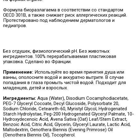
Формула биоразлагаема в соответствии со стандартом
OECD 301B, а также снижает риск аллергических реакций.
Протестировано под наблюдением дерматологов и
педиатров.
Без отдушек, физиологический pH. Без животных
ингредиентов. 100% перерабатываемая пластиковая
упаковка. Сделано во Франции.
Применение:
Используйте во время принятия душа или
ванны, ополосните водой и аккуратно вытрите. В случае
попадания в глаза промыть чистой водой. Подходит для
младенцев, детей и взрослых.
Ингредиенты:
Aqua (Water), Disodium Cocamphodiacetate,
PEG-7 Glyceryl Cocoate, Decyl Glucoside, Polysorbate 20,
Sodium Chloride, Ceteareth-60, Myristyl Glycol, Hydrogenated
Starch Hydrolystae, Peg-200 Hydrogenated Glyceryl Palmate, 10-
Hydroxydecenoic Acid, Avena Sativa (Oat) Leaf/Stem Extract,
Benzoic Acid, Citric Acid, Glycerin, Glyceryl Laurate, Lactic Acid,
Maltodextrin, Oenothera Biennis (Evening Primrose) Oil
(Oenothera Biennis Oil), Tocopherol.