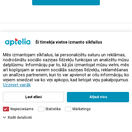
support@aptelia.lv
+371 64 588 892
Šī tīmekļa vietne izmanto sīkfailus
Mēs izmantojam sīkfailus, lai personalizētu saturu un reklāmas,
nodrošinātu sociālo saziņas līdzekļu funkcijas un analizētu mūsu
Предложения и акции
datplūsmu. Informāciju par to, kā jūs izmantojat mūsu vietni, mēs
arī kopīgojam ar saviem sociālās saziņas līdzekļu, reklamēšanas
un analīzes partneriem, kuri to var apvienot ar citu informāciju, ko
Контакты
viņiem sniedzat vai ko viņi apkopo, kad lietojat viņu pakalpojumus.
Uzziniet vairāk
Правила и политика
Ļaut atlasi
Atļaut visu
Nepieciešams
Statistika
Mārketings
Rādīt detalizēti
© Aptelia