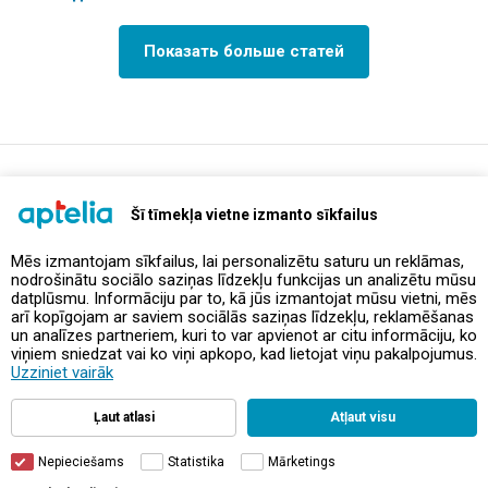
Показать больше статей
support@aptelia.lv
+371 64 588 892
Šī tīmekļa vietne izmanto sīkfailus
Mēs izmantojam sīkfailus, lai personalizētu saturu un reklāmas,
nodrošinātu sociālo saziņas līdzekļu funkcijas un analizētu mūsu
Предложения и акции
datplūsmu. Informāciju par to, kā jūs izmantojat mūsu vietni, mēs
arī kopīgojam ar saviem sociālās saziņas līdzekļu, reklamēšanas
un analīzes partneriem, kuri to var apvienot ar citu informāciju, ko
Контакты
viņiem sniedzat vai ko viņi apkopo, kad lietojat viņu pakalpojumus.
Uzziniet vairāk
Правила и политика
Ļaut atlasi
Atļaut visu
Nepieciešams
Statistika
Mārketings