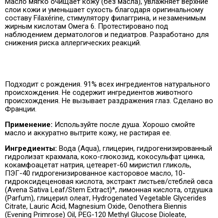
Масло мягко очищает кожу (без масла), увлажняет верхние
слои кожи и уменьшает сухость благодаря оригинальному
составу Filaxérine, стимулятору филаггрина, и незаменимым
жирным кислотам Омега 6. Протестировано под
наблюдением дерматологов и педиатров. Разработано для
снижения риска аллергических реакций.
Подходит с рождения. 91% всех ингредиентов натурального
происхождения. Не содержит ингредиентов животного
происхождения. Не вызывает раздражения глаз. Сделано во
Франции.
Применение:
Используйте после душа. Хорошо смойте
масло и аккуратно вытрите кожу, не растирая ее.
Ингредиенты:
Вода (Aqua), глицерин, гидрогенизированный
гидролизат крахмала, коко-глюкозид, кокосульфат цинка,
кокамфоацетат натрия, цетеарет-60 миристил гликоль,
ПЭГ-40 гидрогенизированное касторовое масло, 10-
гидроксидеценовая кислота, экстракт листьев/стеблей овса
(Avena Sativa Leaf/Stem Extract)*, лимонная кислота, отдушка
(Parfum), глицерил олеат, Hydrogenated Vegetable Glycerides
Citrate, Lauric Acid, Magnesium Oxide, Oenothera Biennis
(Evening Primrose) Oil, PEG-120 Methyl Glucose Dioleate,