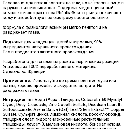
Безопасно для использования на теле, коже головы, лице и
наружных интимных зонах. Содержит медно-цинковый
комплекс и экстракт овса Rhéalba®, которые успокаивают
кожу и способствуют ее быстрому восстановлению.
Формула с физиологическим pH мягко пенится и не
раздражает глаза.
Подходит для младенцев, детей и взрослых, 90%
ингредиентов натурального происхождения.
Без ингредиентов животного происхождения.
Разработано для снижения риска аллергических реакций.
Упаковка из 100% переработанного материала.
Сделано во Франции.
Применение:
Используйте во время принятия душа или
ванны, хорошо промойте и аккуратно вытрите. Не
раздражать глаза.
Ингредиенты:
Вода (Aqua), Глицерин, Ceteareth-60 Myristyl
Glycol, Decyl Glucoside, Zinc Coceth Sulfate, Disodium Laureth
Sulfosuccinate, Avena Sativa (Oat) Leaf/Stem Extract**, Copper
Sulfate, Сульфат цинка, лимонная кислота, коко-глюкозид,
глицерил олеат, гидрогенизированные растительные
глицериды, лаурет-3, малеиновая кислота, бензоат натрия,
гидроксид натрия, токоферол, трисодиум этилендиамин