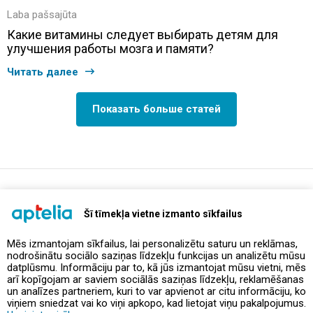
Laba pašsajūta
Какие витамины следует выбирать детям для
улучшения работы мозга и памяти?
Читать далее
Показать больше статей
support@aptelia.lv
+371 64 588 892
Šī tīmekļa vietne izmanto sīkfailus
Mēs izmantojam sīkfailus, lai personalizētu saturu un reklāmas,
nodrošinātu sociālo saziņas līdzekļu funkcijas un analizētu mūsu
Предложения и акции
datplūsmu. Informāciju par to, kā jūs izmantojat mūsu vietni, mēs
arī kopīgojam ar saviem sociālās saziņas līdzekļu, reklamēšanas
un analīzes partneriem, kuri to var apvienot ar citu informāciju, ko
Контакты
viņiem sniedzat vai ko viņi apkopo, kad lietojat viņu pakalpojumus.