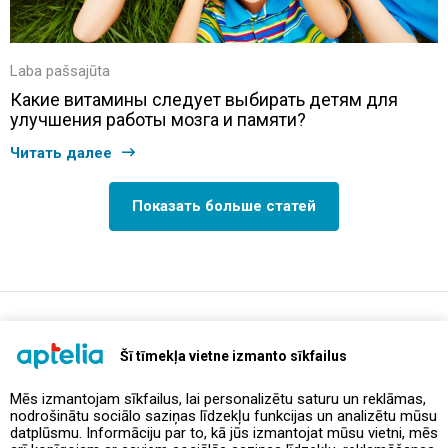
Laba pašsajūta
Какие витамины следует выбирать детям для
улучшения работы мозга и памяти?
Читать далее
Показать больше статей
support@aptelia.lv
+371 64 588 892
Šī tīmekļa vietne izmanto sīkfailus
Mēs izmantojam sīkfailus, lai personalizētu saturu un reklāmas,
nodrošinātu sociālo saziņas līdzekļu funkcijas un analizētu mūsu
Предложения и акции
datplūsmu. Informāciju par to, kā jūs izmantojat mūsu vietni, mēs