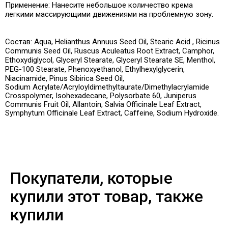
Применение:
Нанесите небольшое количество крема
легкими массирующими движениями на проблемную зону.
Состав:
Aqua
,
Helianthus Annuus Seed Oil
,
Stearic Acid , Ricinus
Communis Seed Oil, Ruscus Aculeatus Root Extract, Camphor,
Ethoxydiglycol, Glyceryl Stearate, Glyceryl Stearate SE, Menthol,
PEG-100 Stearate, Phenoxyethanol, Ethylhexylglycerin,
Niacinamide, Pinus Sibirica Seed Oil
,
Sodium Acrylate/Acryloyldimethyltaurate/Dimethylacrylamide
Crosspolymer, Isohexadecane, Polysorbate 60, Juniperus
Communis Fruit Oil, Allantoin, Salvia Officinale Leaf Extract,
Symphytum Officinale Leaf Extract, Caffeine, Sodium Hydroxide.
Покупатели, которые
купили этот товар, также
купили