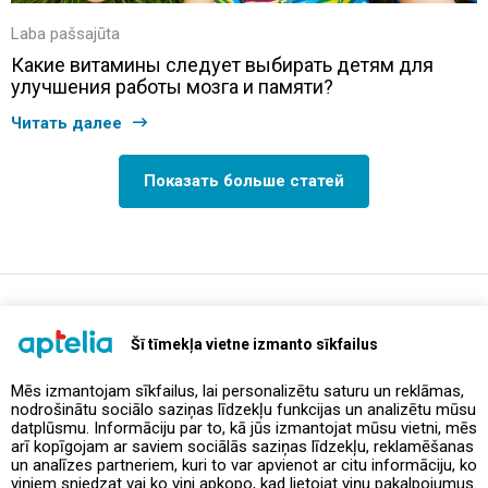
Laba pašsajūta
Какие витамины следует выбирать детям для
улучшения работы мозга и памяти?
Читать далее
Показать больше статей
support@aptelia.lv
+371 64 588 892
Šī tīmekļa vietne izmanto sīkfailus
Mēs izmantojam sīkfailus, lai personalizētu saturu un reklāmas,
nodrošinātu sociālo saziņas līdzekļu funkcijas un analizētu mūsu
Предложения и акции
datplūsmu. Informāciju par to, kā jūs izmantojat mūsu vietni, mēs
arī kopīgojam ar saviem sociālās saziņas līdzekļu, reklamēšanas
un analīzes partneriem, kuri to var apvienot ar citu informāciju, ko
Контакты
viņiem sniedzat vai ko viņi apkopo, kad lietojat viņu pakalpojumus.