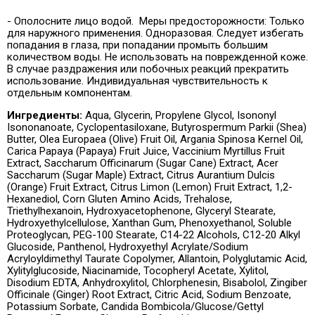
- Ополосните лицо водой. Меры предосторожности: Только
для наружного применения. Одноразовая. Следует избегать
попадания в глаза, при попадании промыть большим
количеством воды. Не использовать на поврежденной коже.
В случае раздражения или побочных реакций прекратить
использование. Индивидуальная чувствительность к
отдельным компонентам.
Ингредиенты:
Aqua, Glycerin, Propylene Glycol, Isononyl
Isononanoate, Cyclopentasiloxane, Butyrospermum Parkii (Shea)
Butter, Olea Europaea (Olive) Fruit Oil, Argania Spinosa Kernel Oil,
Carica Papaya (Papaya) Fruit Juice, Vaccinium Myrtillus Fruit
Extract, Saccharum Officinarum (Sugar Cane) Extract, Acer
Saccharum (Sugar Maple) Extract, Citrus Aurantium Dulcis
(Orange) Fruit Extract, Citrus Limon (Lemon) Fruit Extract, 1,2-
Hexanediol, Corn Gluten Amino Acids, Trehalose,
Triethylhexanoin, Hydroxyacetophenone, Glyceryl Stearate,
Hydroxyethylcellulose, Xanthan Gum, Phenoxyethanol, Soluble
Proteoglycan, PEG-100 Stearate, C14-22 Alcohols, C12-20 Alkyl
Glucoside, Panthenol, Hydroxyethyl Acrylate/Sodium
Acryloyldimethyl Taurate Copolymer, Allantoin, Polyglutamic Acid,
Xylitylglucoside, Niacinamide, Tocopheryl Acetate, Xylitol,
Disodium EDTA, Anhydroxylitol, Chlorphenesin, Bisabolol, Zingiber
Officinale (Ginger) Root Extract, Citric Acid, Sodium Benzoate,
Potassium Sorbate, Candida Bombicola/Glucose/Gettyl