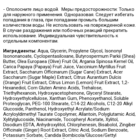
- Ополосните лицо водой. Меры предосторожности: Только
для наружного применения. Одноразовая. Следует избегать
попадания в глаза, при попадании промыть большим
количеством воды. Не использовать на поврежденной коже.
В случае раздражения или побочных реакций прекратить
использование. Индивидуальная чувствительность к
отдельным компонентам.
Ингредиенты:
Aqua, Glycerin, Propylene Glycol, Isononyl
Isononanoate, Cyclopentasiloxane, Butyrospermum Parkii (Shea)
Butter, Olea Europaea (Olive) Fruit Oil, Argania Spinosa Kernel Oil,
Carica Papaya (Papaya) Fruit Juice, Vaccinium Myrtillus Fruit
Extract, Saccharum Officinarum (Sugar Cane) Extract, Acer
Saccharum (Sugar Maple) Extract, Citrus Aurantium Dulcis
(Orange) Fruit Extract, Citrus Limon (Lemon) Fruit Extract, 1,2-
Hexanediol, Corn Gluten Amino Acids, Trehalose,
Triethylhexanoin, Hydroxyacetophenone, Glyceryl Stearate,
Hydroxyethylcellulose, Xanthan Gum, Phenoxyethanol, Soluble
Proteoglycan, PEG-100 Stearate, C14-22 Alcohols, C12-20 Alkyl
Glucoside, Panthenol, Hydroxyethyl Acrylate/Sodium
Acryloyldimethyl Taurate Copolymer, Allantoin, Polyglutamic Acid,
Xylitylglucoside, Niacinamide, Tocopheryl Acetate, Xylitol,
Disodium EDTA, Anhydroxylitol, Chlorphenesin, Bisabolol, Zingiber
Officinale (Ginger) Root Extract, Citric Acid, Sodium Benzoate,
Potassium Sorbate, Candida Bombicola/Glucose/Gettyl