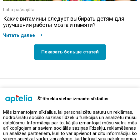
Laba pašsajūta
Какие витамины следует выбирать детям для
улучшения работы мозга и памяти?
Читать далее
Показать больше статей
support@aptelia.lv
+371 64 588 892
Šī tīmekļa vietne izmanto sīkfailus
Mēs izmantojam sīkfailus, lai personalizētu saturu un reklāmas,
nodrošinātu sociālo saziņas līdzekļu funkcijas un analizētu mūsu
Предложения и акции
datplūsmu. Informāciju par to, kā jūs izmantojat mūsu vietni, mēs
arī kopīgojam ar saviem sociālās saziņas līdzekļu, reklamēšanas
un analīzes partneriem, kuri to var apvienot ar citu informāciju, ko
Контакты
viņiem sniedzat vai ko viņi apkopo, kad lietojat viņu pakalpojumus.