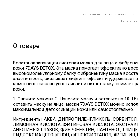
Внешний вид товара может отлич
Цена инте
О товаре
Восстанавливающая листовая маска для лица с фибронек
кожи 7DAYS DETOX. Эта маска помогает эффективно восс
высокомолекулярному белку фибронектину маска восста
эластичность, оказывает лифтинг-эффект и удерживает в
компонент сквалан успокаивает и питает кожу, снимает 
кожи.
1. Снимите макияж. 2. Нанесите маску и оставьте на 10-1
оставить маску на лице. маски 7DAYS DETOX можно испол
максимальной детоксикации кожи или самостоятельно.
Ингредиенты:
АКВА, ДИПРОПИЛЕНГЛИКОЛЬ, СОРБИТОЛ
ЛИМОННАЯ КИСЛОТА, ФИТИНОВАЯ КИСЛОТА,
ЭКСТРАК
АНЮТИНЫХ ГЛАЗОК, ФИБРОНЕКТИН, ПАНТЕНОЛ,
ГЛИЦЕ
ГИДРОКСИАЦЕТОФЕНОН,
ФЕНОКСИЭТАНОЛ, АРГИНИН, P