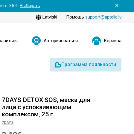
 от 35 €:
Выбирать
Latviski
Помощь
support@aptelia.lv
равиться
Авторизоваться
Корзина
Программа лояльности
7DAYS DETOX SOS, маска для
лица с успокаивающим
комплексом, 25 г
7DAYS