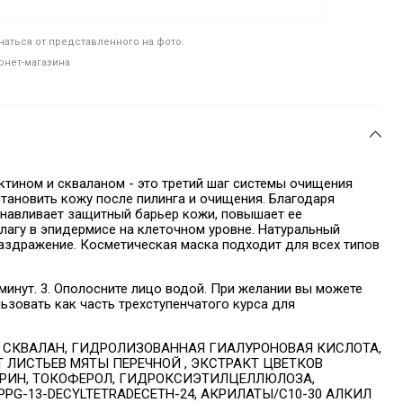
аться от представленного на фото.
рнет-магазина
тином и скваланом - это третий шаг системы очищения
тановить кожу после пилинга и очищения. Благодаря
навливает защитный барьер кожи, повышает ее
лагу в эпидермисе на клеточном уровне. Натуральный
раздражение. Косметическая маска подходит для всех типов
5 минут. 3. Ополосните лицо водой. При желании вы можете
ьзовать как часть трехступенчатого курса для
, СКВАЛАН, ГИДРОЛИЗОВАННАЯ
ГИАЛУРОНОВАЯ КИСЛОТА,
Т
ЛИСТЬЕВ МЯТЫ ПЕРЕЧНОЙ
, ЭКСТРАКТ ЦВЕТКОВ
РИН, ТОКОФЕРОЛ, ГИДРОКСИЭТИЛЦЕЛЛЮЛОЗА,
PG-13-DECYLTETRADECETH-24, АКРИЛАТЫ/C10-30 АЛКИЛ