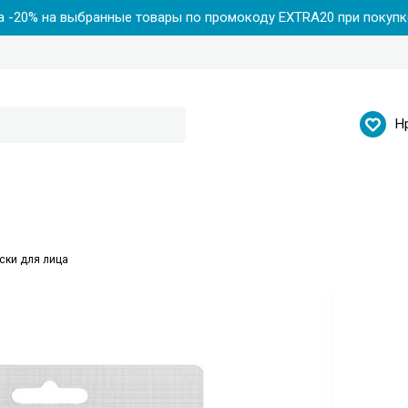
 -20% на выбранные товары по промокоду EXTRA20 при покупке
Н
ски для лица