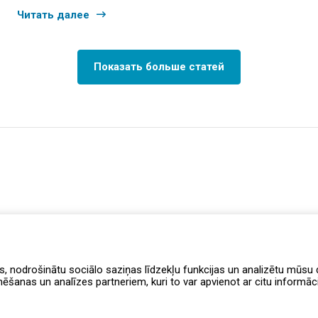
Читать далее
Показать больше статей
s, nodrošinātu sociālo saziņas līdzekļu funkcijas un analizētu mūsu d
anas un analīzes partneriem, kuri to var apvienot ar citu informāciju