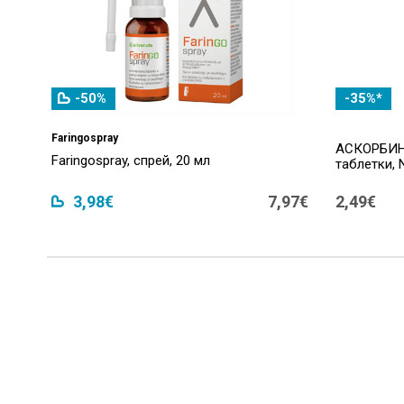
-50%
-35%*
Faringospray
АСКОРБИНО
Faringospray, спрей, 20 мл
таблетки, 
3,98€
7,97€
2,49€