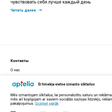
чувствовать себя лучше каждый день
Читать далее
Контакты
О нас
Часто задаваемые вопросы
Šī tīmekļa vietne izmanto sīkfailus
Информация о компании
Mēs izmantojam sīkfailus, lai personalizētu saturu un reklāma
Контакты
mēs arī kopīgojam ar saviem sociālās saziņas līdzekļu, reklamēš
pakalpojumus.
Uzziniet vairāk