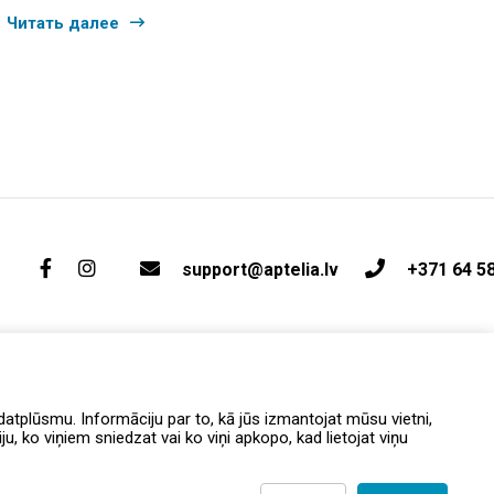
Читать далее
support@aptelia.lv
+371 64 5
atplūsmu. Informāciju par to, kā jūs izmantojat mūsu vietni,
, ko viņiem sniedzat vai ko viņi apkopo, kad lietojat viņu