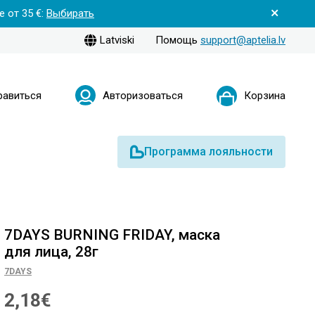
 от 35 €:
Выбирать
Latviski
Помощь
support@aptelia.lv
равиться
Авторизоваться
Корзина
Программа лояльности
7DAYS BURNING FRIDAY, маска
для лица, 28г
7DAYS
2,18€