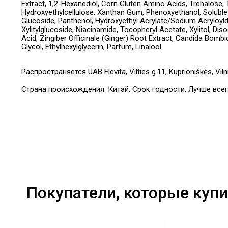
Extract, 1,2-Hexanediol, Corn Gluten Amino Acids, Trehalose, 
Hydroxyethylcellulose, Xanthan Gum, Phenoxyethanol, Soluble
Glucoside, Panthenol, Hydroxyethyl Acrylate/Sodium Acryloyld
Xylitylglucoside, Niacinamide, Tocopheryl Acetate, Xylitol, Di
Acid, Zingiber Officinale (Ginger) Root Extract, Candida Bom
Glycol, Ethylhexylglycerin, Parfum, Linalool.
Распространяется UAB Elevita, Vilties g.11, Kuprioniškės, Vil
Страна происхождения: Китай. Срок годности: Лучше всег
Покупатели, которые купи