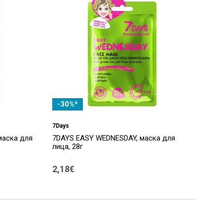
-30%*
7Days
маска для
7DAYS EASY WEDNESDAY, маска для
лица, 28г
2,18€