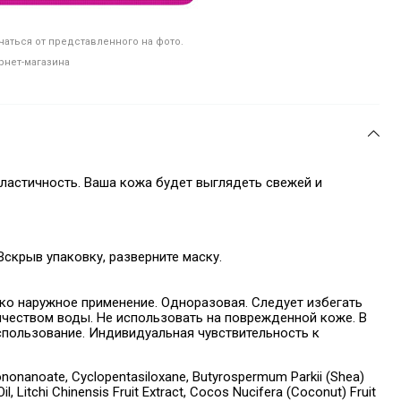
аться от представленного на фото.
рнет-магазина
эластичность. Ваша кожа будет выглядеть свежей и
Вскрыв упаковку, разверните маску.
ко наружное применение. Одноразовая. Следует избегать
ичеством воды. Не использовать на поврежденной коже. В
спользование. Индивидуальная чувствительность к
sononanoate, Cyclopentasiloxane, Butyrospermum Parkii (Shea)
Oil, Litchi Chinensis Fruit Extract, Cocos Nucifera (Coconut) Fruit