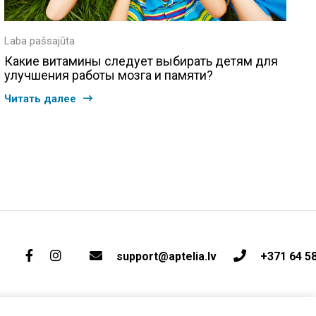
Laba pašsajūta
Какие витамины следует выбирать детям для
улучшения работы мозга и памяти?
Читать далее
support@aptelia.lv
+371 64 5