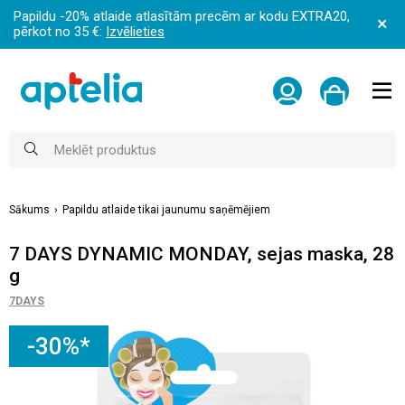
Papildu -20% atlaide atlasītām precēm ar kodu EXTRA20,
pērkot no 35 €:
Izvēlieties
Sākums
Papildu atlaide tikai jaunumu saņēmējiem
7 DAYS DYNAMIC MONDAY, sejas maska, 28
g
7DAYS
-30%*