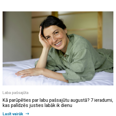
Laba pašsajūta
Kā parūpēties par labu pašsajūtu augustā? 7 ieradumi,
kas palīdzēs justies labāk ik dienu
Lasīt vairāk