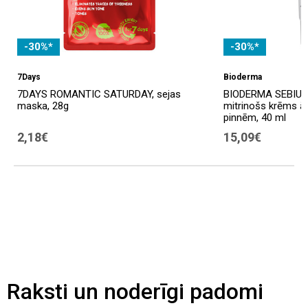
-30%*
-30%*
7Days
Bioderma
7DAYS ROMANTIC SATURDAY, sejas
BIODERMA SEBIUM 
maska, 28g
mitrinošs krēms ād
pinnēm, 40 ml
2,18€
15,09€
Raksti un noderīgi padomi