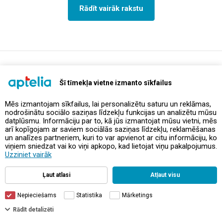
Rādīt vairāk rakstu
support@aptelia.lv
+371 64 588 892
Šī tīmekļa vietne izmanto sīkfailus
Mēs izmantojam sīkfailus, lai personalizētu saturu un reklāmas,
nodrošinātu sociālo saziņas līdzekļu funkcijas un analizētu mūsu
Piedāvājumi un akcijas
datplūsmu. Informāciju par to, kā jūs izmantojat mūsu vietni, mēs
arī kopīgojam ar saviem sociālās saziņas līdzekļu, reklamēšanas
un analīzes partneriem, kuri to var apvienot ar citu informāciju, ko
Kontakti
viņiem sniedzat vai ko viņi apkopo, kad lietojat viņu pakalpojumus.
Uzziniet vairāk
Noteikumi un politikas
Ļaut atlasi
Atļaut visu
Nepieciešams
Statistika
Mārketings
Rādīt detalizēti