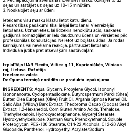
2. Pēc iepakojuma atvēršanas izvērsiet masku. Uzklājiet to uz
sejas un atstājiet uz sejas uz 10-15 minūtēm.
3. Noskalojiet seju ar ūdeni.
Ieteicams visu masku klāstu lietot katru dienu.
Piesardzības pasākumi: tikai ārējai lietošanai. Vienreizējās
lietošanas. Uzmanieties, lai līdzeklis nenokļūtu acīs, saskares
gadījumā nomazgājiet ar lielu daudzumu ūdens un vērsieties pēc
profesionālas konsultācijas. Nelietot uz bojātas ādas. Ja rodas
kairinājums vai nevēlama reakcija, pārtrauciet lietošanu.
Individuāla jutība pret atsevišķām sastāvdaļām.
Izplatītājs UAB Elevita, Vilties g.11, Kuprioniškės, Vilniaus
raj, Lietuva. Ražotājs.
Izcelsmes valsts.
Derīguma termiņš norādīts uz produkta iepakojuma.
INGREDIENTS:
Aqua, Glycerin, Propylene Glycol, Isononyl
Isononanoate, Cyclopentasiloxane, Butyrospermum Parkii (Shea)
Butter, Olea Europaea (Olive) Fruit Oil, Argania Spinosa Kernel Oil,
Salix Alba (Willow) Bark Extract, Theobroma Cacao (Cocoa) Seed
Extract, 1,2-Hexanediol, Corn Gluten Amino Acids, Trehalose,
Triethylhexanoin, Hydroxyacetophenone, Glyceryl Stearate,
Hydroxyethylcellulose, Xanthan Gum, Phenoxyethanol, Soluble
Proteoglycan, PEG-100 Stearate, C14-22 Alcohols, C12-20 Alkyl
Glucoside, Panthenol, Hydroxyethyl Acrylate/Sodium