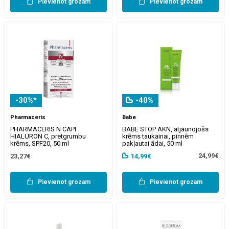
Pievienot grozam
Pievienot grozam
-30%*
-40%
Pharmaceris
Babe
PHARMACERIS N CAPI
BABE STOP AKN, atjaunojošs
HIALURON C, pretgrumbu
krēms taukainai, pinnēm
krēms, SPF20, 50 ml
pakļautai ādai, 50 ml
24,99€
23,27€
14,99€
Pievienot grozam
Pievienot grozam