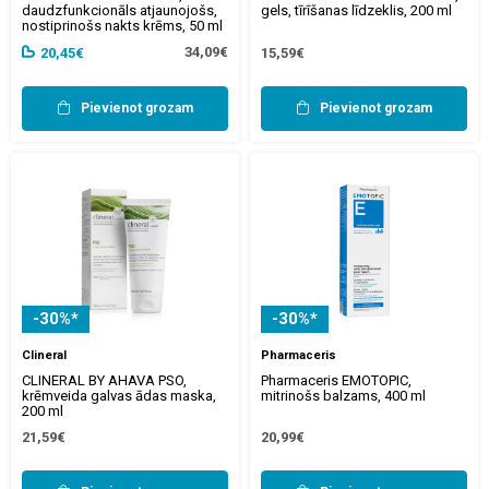
daudzfunkcionāls atjaunojošs,
gels, tīrīšanas līdzeklis, 200 ml
nostiprinošs nakts krēms, 50 ml
34,09€
20,45€
15,59€
Pievienot grozam
Pievienot grozam
-30%*
-30%*
Clineral
Pharmaceris
CLINERAL BY AHAVA PSO,
Pharmaceris EMOTOPIC,
krēmveida galvas ādas maska,
mitrinošs balzams, 400 ml
200 ml
21,59€
20,99€