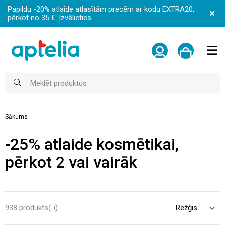
Papildu -20% atlaide atlasītām precēm ar kodu EXTRA20,
pērkot no 35 €:
Izvēlieties
Sākums
-25% atlaide kosmētikai,
pērkot 2 vai vairāk
938 produkts(-i)