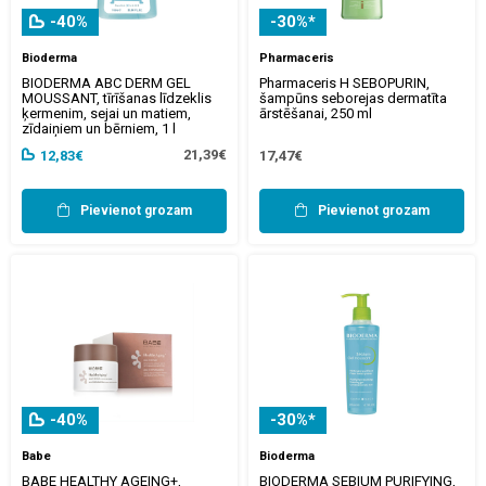
-40%
-30%*
Bioderma
Pharmaceris
BIODERMA ABC DERM GEL
Pharmaceris H SEBOPURIN,
MOUSSANT, tīrīšanas līdzeklis
šampūns seborejas dermatīta
ķermenim, sejai un matiem,
ārstēšanai, 250 ml
zīdaiņiem un bērniem, 1 l
21,39€
12,83€
17,47€
Pievienot grozam
Pievienot grozam
-40%
-30%*
Babe
Bioderma
BABE HEALTHY AGEING+,
BIODERMA SEBIUM PURIFYING,