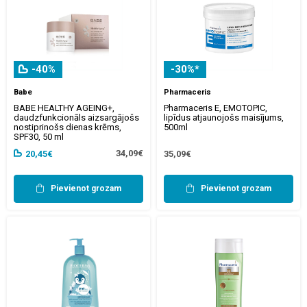
-40%
-30%*
Babe
Pharmaceris
BABE HEALTHY AGEING+,
Pharmaceris E, EMOTOPIC,
daudzfunkcionāls aizsargājošs
lipīdus atjaunojošs maisījums,
nostiprinošs dienas krēms,
500ml
SPF30, 50 ml
34,09€
20,45€
35,09€
Pievienot grozam
Pievienot grozam