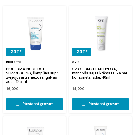
-30%*
-30%*
Bioderma
SVR
BIODERMA NODE DS+
SVR SEBIACLEAR HYDRA,
SHAMPOOING, šampūns stipri
mitrinošs sejas krēms taukainai,
zvīņojošai un niezošai galvas
kombinētai ādai, 40ml
ādai, 125 ml
16,09€
14,99€
Pievienot grozam
Pievienot grozam