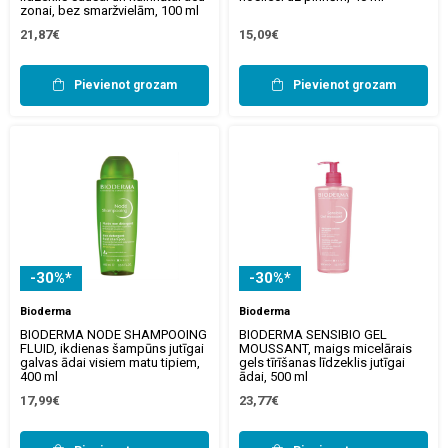
zonai, bez smaržvielām, 100 ml
21,87€
15,09€
Pievienot grozam
Pievienot grozam
-30%*
-30%*
Bioderma
Bioderma
BIODERMA NODE SHAMPOOING
BIODERMA SENSIBIO GEL
FLUID, ikdienas šampūns jutīgai
MOUSSANT, maigs micelārais
galvas ādai visiem matu tipiem,
gels tīrīšanas līdzeklis jutīgai
400 ml
ādai, 500 ml
17,99€
23,77€