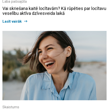
Laba pašsajūta
Vai skriešana kaitē locītavām? Kā rūpēties par locītavu
veselību aktīva dzīvesveida laikā
Lasīt vairāk
Skaistums