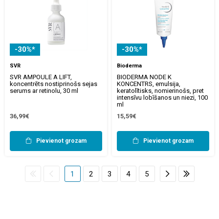
-30%*
-30%*
SVR
Bioderma
SVR AMPOULE A LIFT,
BIODERMA NODE K
koncentrēts nostiprinošs sejas
KONCENTRS, emulsija,
serums ar retinolu, 30 ml
keratolītisks, nomierinošs, pret
intensīvu lobīšanos un niezi, 100
ml
36,99€
15,59€
Pievienot grozam
Pievienot grozam
1
2
3
4
5