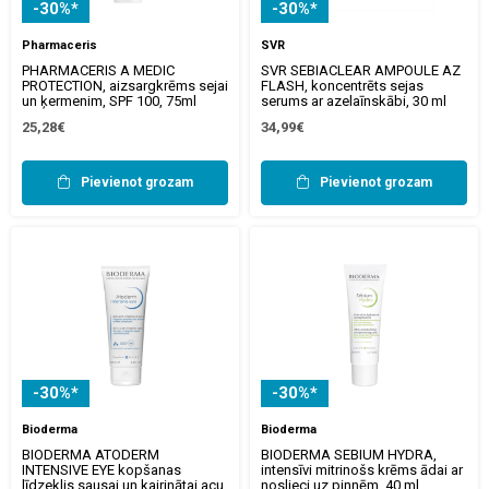
-30%*
-30%*
Pharmaceris
SVR
PHARMACERIS A MEDIC
SVR SEBIACLEAR AMPOULE AZ
PROTECTION, aizsargkrēms sejai
FLASH, koncentrēts sejas
un ķermenim, SPF 100, 75ml
serums ar azelaīnskābi, 30 ml
25,28€
34,99€
Pievienot grozam
Pievienot grozam
-30%*
-30%*
Bioderma
Bioderma
BIODERMA ATODERM
BIODERMA SEBIUM HYDRA,
INTENSIVE EYE kopšanas
intensīvi mitrinošs krēms ādai ar
līdzeklis sausai un kairinātai acu
noslieci uz pinnēm, 40 ml