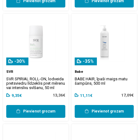
Pievienot grozam
Pievienot grozam
-30%
-35%
SVR
Babe
SVR SPIRIAL ROLL-ON, lodveida
BABE HAIR, īpaši maigs matu
pretsviedru līdzeklis pret mērenu
šampūns, 500 ml
vai intensīvu svīšanu, 50 ml
13,36€
17,09€
9,35€
11,11€
Pievienot grozam
Pievienot grozam