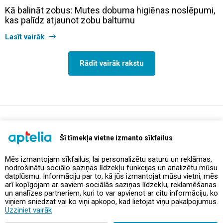
Kā balināt zobus: Mutes dobuma higiēnas noslēpumi,
kas palīdz atjaunot zobu baltumu
Lasīt vairāk
Rādīt vairāk rakstu
support@aptelia.lv
+371 64 588 892
Šī tīmekļa vietne izmanto sīkfailus
Mēs izmantojam sīkfailus, lai personalizētu saturu un reklāmas,
nodrošinātu sociālo saziņas līdzekļu funkcijas un analizētu mūsu
Piedāvājumi un akcijas
datplūsmu. Informāciju par to, kā jūs izmantojat mūsu vietni, mēs
arī kopīgojam ar saviem sociālās saziņas līdzekļu, reklamēšanas
un analīzes partneriem, kuri to var apvienot ar citu informāciju, ko
Kontakti
viņiem sniedzat vai ko viņi apkopo, kad lietojat viņu pakalpojumus.
Uzziniet vairāk
Noteikumi un politikas