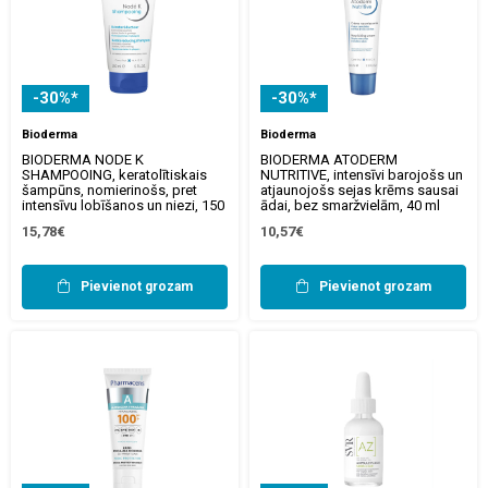
-30%*
-30%*
Bioderma
Bioderma
BIODERMA NODE K
BIODERMA ATODERM
SHAMPOOING, keratolītiskais
NUTRITIVE, intensīvi barojošs un
šampūns, nomierinošs, pret
atjaunojošs sejas krēms sausai
intensīvu lobīšanos un niezi, 150
ādai, bez smaržvielām, 40 ml
15,78€
10,57€
Pievienot grozam
Pievienot grozam