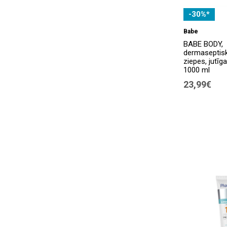
-30%*
Babe
BABE BODY,
dermaseptisk
ziepes, jutīg
1000 ml
23,99€