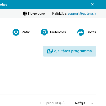
ieties
По-русски
Palīdzība
support@aptelia.lv
Patīk
Pieteikties
Grozs
Lojalitātes programma
103 produkts(-i)