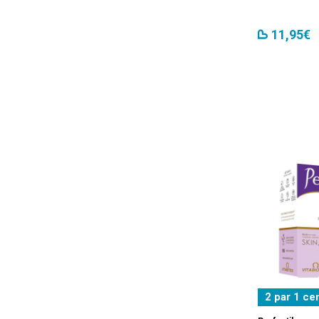
La Roche-Posay
(1)
LACTOFLORENE
(1)
11,95€
Libifeme
(1)
Merz
(1)
Microlife
(1)
Nuxe
(1)
Ocuval
(1)
Pantogar
(1)
Perfectil
(3)
Pharmaceris
(9)
RED3
(1)
SESDERMA
(5)
2 par 1 ce
Sideral
(1)