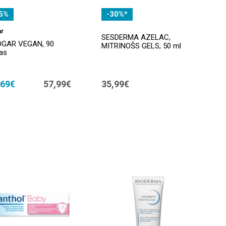
5%
-30%*
ar
SESDERMA AZELAC,
GAR VEGAN, 90
MITRINOŠS GELS, 50 ml
as
,69€
57,99€
35,99€