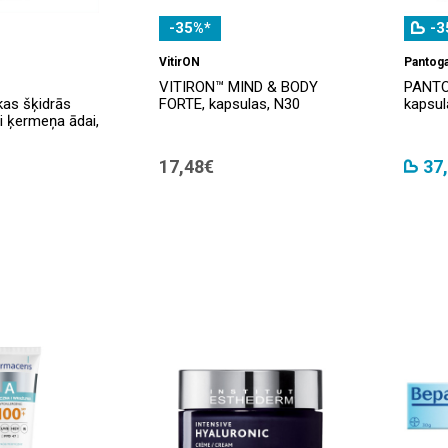
-35%*
-3
VitirON
Pantog
VITIRON™ MIND & BODY
PANTO
as šķidrās
FORTE, kapsulas, N30
kapsul
ai ķermeņa ādai,
17,48€
37