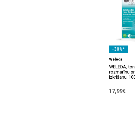
-30%*
Weleda
WELEDA, toni
rozmarīnu pr
izkrišanu, 10
17,99€