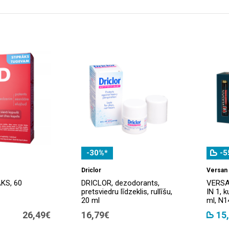
-30%*
-5
Driclor
Versan
KS, 60
DRICLOR, dezodorants,
VERSA
pretsviedru līdzeklis, rullīšu,
IN 1, 
20 ml
ml, N1
26,49€
16,79€
15