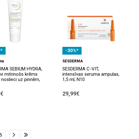
*
-30%*
ma
SESDERMA
RMA SEBIUM HYDRA,
SESDERMA C-VIT,
īvi mitrinošs krēms
intensīvas seruma ampulas,
r noslieci uz pinnēm,
1,5 ml, N10
9€
29,99€
5