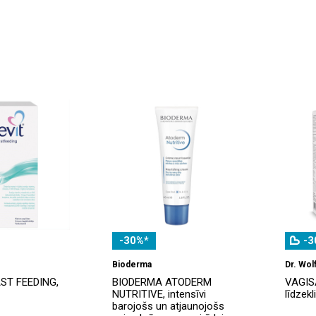
-30%*
-3
Bioderma
Dr. Wolf
ST FEEDING,
BIODERMA ATODERM
VAGISA
NUTRITIVE, intensīvi
līdzekl
barojošs un atjaunojošs