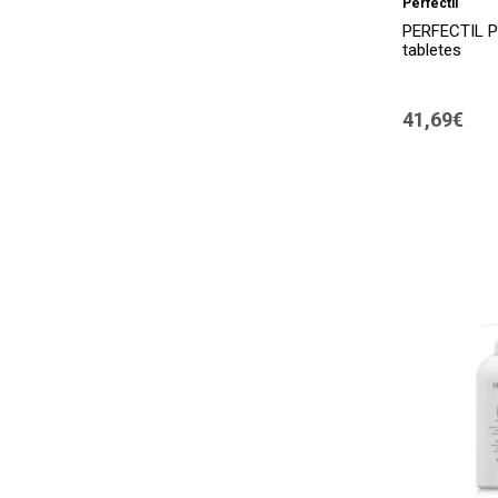
Perfectil
PERFECTIL P
Uriage
(1)
tabletes
Versan
(1)
Vichy
(1)
41,69€
VitirON
(6)
Weleda
(1)