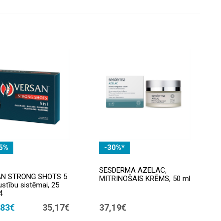
5%
-30%*
SESDERMA AZELAC,
N STRONG SHOTS 5
MITRINOŠAIS KRĒMS, 50 ml
kustību sistēmai, 25
4
,83€
35,17€
37,19€