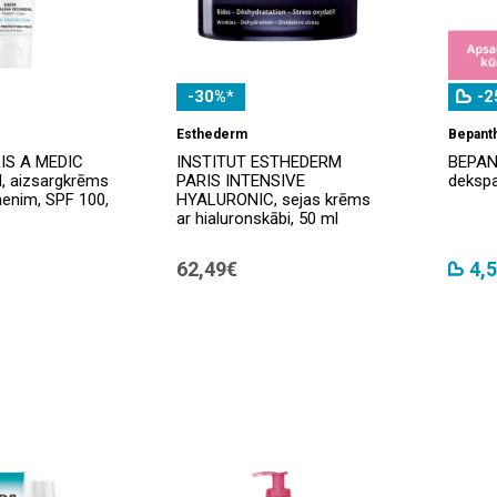
-30%*
-2
Esthederm
Bepant
S A MEDIC
INSTITUT ESTHEDERM
BEPAN
 aizsargkrēms
PARIS INTENSIVE
dekspa
menim, SPF 100,
HYALURONIC, sejas krēms
ar hialuronskābi, 50 ml
62,49€
4,