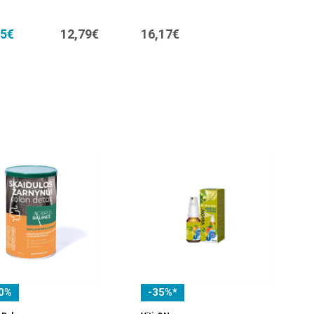
95€
12,79€
16,17€
0%
-35%*