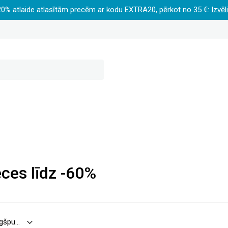
20% atlaide atlasītām precēm ar kodu EXTRA20, pērkot no 35 €:
Izvēl
ces līdz -60%