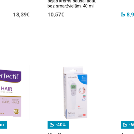
sejas krēms sausai ādai,
bez smaržvielām, 40 ml
18,39€
10,57€
8,
nu
-40%
-6