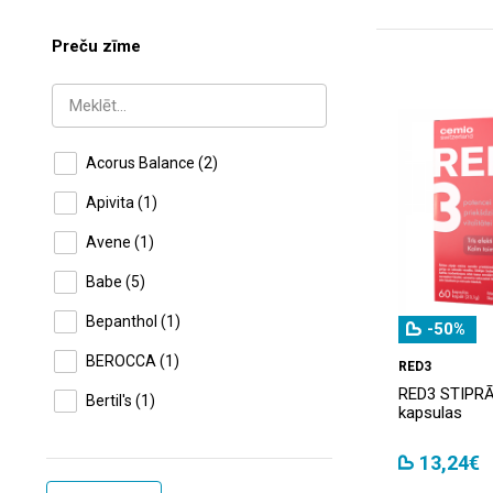
Preču zīme
Acorus Balance
(2)
Apivita
(1)
Avene
(1)
Babe
(5)
Bepanthol
(1)
-50%
BEROCCA
(1)
RED3
RED3 STIPRĀ
Bertil's
(1)
kapsulas
Bez zīmola
(5)
13,24€
Biocell
(4)