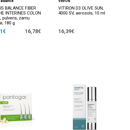
 Balance
VitirON
S BALANCE FIBER
VITIRON D3 OLIVE SUN,
HE INTERINES COLON
4000 SV, aerosols, 10 ml
 pulveris, zarnu
ai, 180 g
71€
16,78€
16,39€