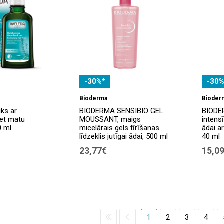
-30%*
-30%
Bioderma
Bioder
ks ar
BIODERMA SENSIBIO GEL
BIODE
et matu
MOUSSANT, maigs
intens
0 ml
micelārais gels tīrīšanas
ādai a
līdzeklis jutīgai ādai, 500 ml
40 ml
23,77€
15,0
1
2
3
4