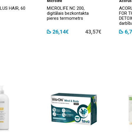
Microlife
Acorus
LUS HAIR, 60
MICROLIFE NC 200,
ACORU
digitālais bezkontakta
FOR T
pieres termometrs
DETOX,
darbīb
26,14€
43,57€
6,