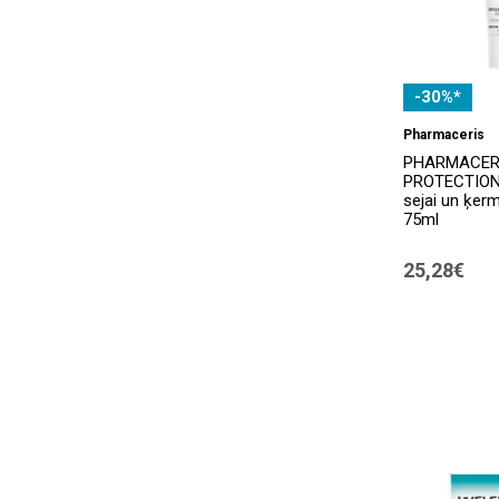
-30%*
Pharmaceris
PHARMACERI
PROTECTION,
sejai un ķer
75ml
25,28€