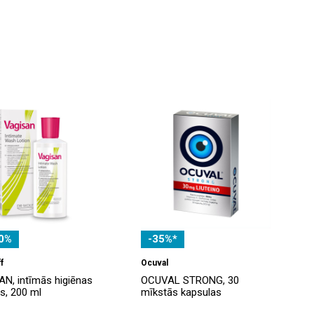
0%
-35%*
f
Ocuval
N, intīmās higiēnas
OCUVAL STRONG, 30
is, 200 ml
mīkstās kapsulas