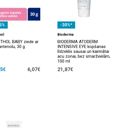
5%
-30%*
hol
Bioderma
THOL BABY ziede ar
BIODERMA ATODERM
ntenolu, 30 g
INTENSIVE EYE kopšanas
līdzeklis sausai un kairinātai
acu zonai, bez smaržvielām,
100 ml
55€
6,07€
21,87€