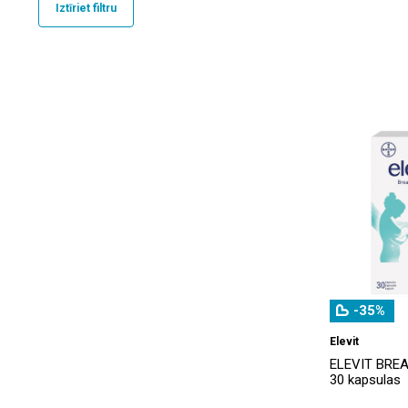
Iztīriet filtru
Bioderma
(27)
Biotinne
(1)
Dr. Wolff
(1)
Driclor
(1)
Elevit
(1)
Emili
(1)
Esthederm
(2)
Eucerin
(4)
GUM
(1)
-35%
Iconfit
(1)
Elevit
Jamieson
(4)
ELEVIT BREA
30 kapsulas
JORDAN
(1)