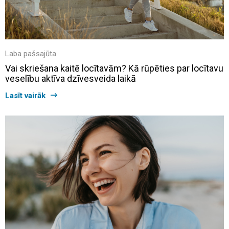
Laba pašsajūta
Vai skriešana kaitē locītavām? Kā rūpēties par locītavu
veselību aktīva dzīvesveida laikā
Lasīt vairāk