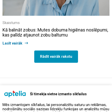
Skaistums
Kā balināt zobus: Mutes dobuma higiēnas noslēpumi,
kas palīdz atjaunot zobu baltumu
Lasīt vairāk
Rādīt vairāk rakstu
support@aptelia.lv
+371 64 588 892
Šī tīmekļa vietne izmanto sīkfailus
Mēs izmantojam sīkfailus, lai personalizētu saturu un reklāmas,
nodrošinātu sociālo saziņas līdzekļu funkcijas un analizētu mūsu
Piedāvājumi un akcijas