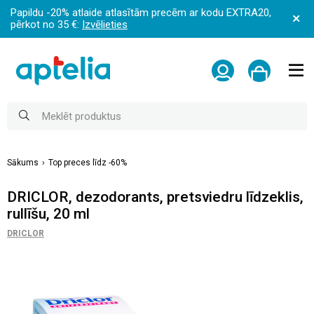
Papildu -20% atlaide atlasītām precēm ar kodu EXTRA20,
pērkot no 35 €:
Izvēlieties
Sākums
Top preces līdz -60%
DRICLOR, dezodorants, pretsviedru līdzeklis,
rullīšu, 20 ml
DRICLOR