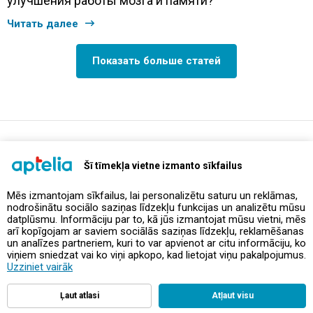
улучшения работы мозга и памяти?
Читать далее
Показать больше статей
support@aptelia.lv
+371 64 588 892
Šī tīmekļa vietne izmanto sīkfailus
Mēs izmantojam sīkfailus, lai personalizētu saturu un reklāmas,
nodrošinātu sociālo saziņas līdzekļu funkcijas un analizētu mūsu
Предложения и акции
datplūsmu. Informāciju par to, kā jūs izmantojat mūsu vietni, mēs
arī kopīgojam ar saviem sociālās saziņas līdzekļu, reklamēšanas
un analīzes partneriem, kuri to var apvienot ar citu informāciju, ko
Контакты
viņiem sniedzat vai ko viņi apkopo, kad lietojat viņu pakalpojumus.
Uzziniet vairāk
Правила и политика
Ļaut atlasi
Atļaut visu