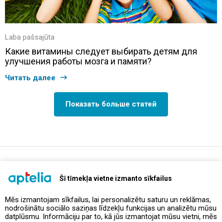
Laba pašsajūta
Какие витамины следует выбирать детям для
улучшения работы мозга и памяти?
Читать далее
Показать больше статей
support@aptelia.lv
+371 64 588 892
Šī tīmekļa vietne izmanto sīkfailus
Mēs izmantojam sīkfailus, lai personalizētu saturu un reklāmas,
nodrošinātu sociālo saziņas līdzekļu funkcijas un analizētu mūsu
Предложения и акции
datplūsmu. Informāciju par to, kā jūs izmantojat mūsu vietni, mēs