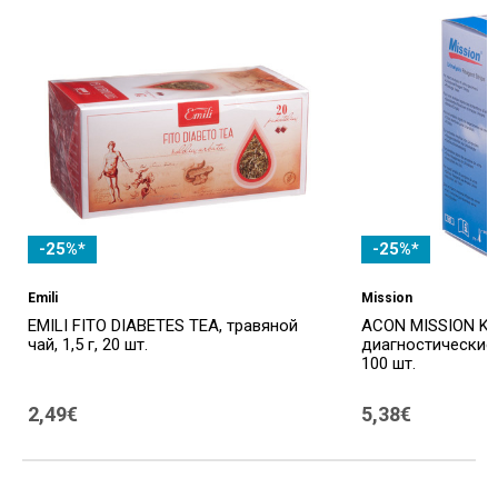
-25%*
-25%*
Emili
Mission
EMILI FITO DIABETES TEA, травяной
ACON MISSION KE
чай, 1,5 г, 20 шт.
диагностические 
100 шт.
2,49€
5,38€