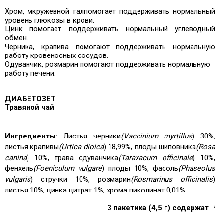
Хром, м
кружевной гал
помогает поддерживать нормальный
уровень глюкозы в крови.
Цинк помогает поддерживать нормальный углеводный
обмен.
Черника, крапива помогают поддерживать нормальную
работу кровеносных сосудов.
Одуванчик, розмарин помогают поддерживать нормальную
работу печени.
ДИАБЕТОЗЕТ
Травяной чай
Ингредиенты:
Листья черники
(Vaccinium myrtillus
) 30%,
листья крапивы
(Urtica dioica
) 18,99%, плоды шиповника
(Rosa
canina
) 10%, трава одуванчика
(Taraxacum officinale
) 10%,
фенхель
(Foeniculum vulgare
) плоды 10%, фасоль
(Phaseolus
vulgaris
) стручки 10%, розмарин
(Rosmarinus officinalis
)
листья 10%, цинка цитрат 1%, хрома пиколинат 0,01%.
3 пакетика (4,5 г) содержат
*