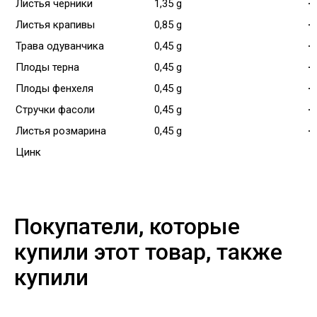
Листья черники
1,35 g
-
Листья крапивы
0,85 g
-
Трава одуванчика
0,45 g
-
Плоды терна
0,45 g
-
Плоды фенхеля
0,45 g
-
Стручки фасоли
0,45 g
-
Листья розмарина
0,45 g
-
Цинк
Покупатели, которые
купили этот товар, также
купили