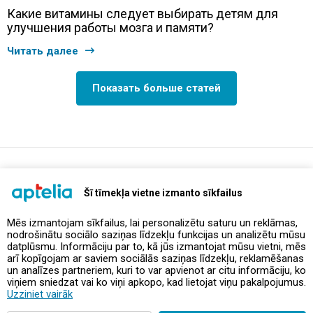
Какие витамины следует выбирать детям для
улучшения работы мозга и памяти?
Читать далее
Показать больше статей
support@aptelia.lv
+371 64 588 892
Šī tīmekļa vietne izmanto sīkfailus
Mēs izmantojam sīkfailus, lai personalizētu saturu un reklāmas,
nodrošinātu sociālo saziņas līdzekļu funkcijas un analizētu mūsu
Предложения и акции
datplūsmu. Informāciju par to, kā jūs izmantojat mūsu vietni, mēs
arī kopīgojam ar saviem sociālās saziņas līdzekļu, reklamēšanas
un analīzes partneriem, kuri to var apvienot ar citu informāciju, ko
Контакты
viņiem sniedzat vai ko viņi apkopo, kad lietojat viņu pakalpojumus.
Uzziniet vairāk
Правила и политика