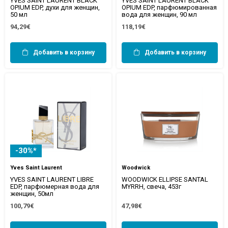
YVES SAINT LAURENT BLACK
YVES SAINT LAURENT BLACK
OPIUM EDP, духи для женщин,
OPIUM EDP, парфюмированная
50 мл
вода для женщин, 90 мл
94,29€
118,19€
Добавить в корзину
Добавить в корзину
-30%*
Yves Saint Laurent
Woodwick
YVES SAINT LAURENT LIBRE
WOODWICK ELLIPSE SANTAL
EDP, парфюмерная вода для
MYRRH, свеча, 453г
женщин, 50мл
100,79€
47,98€