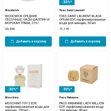
-30%*
Woodwick
Yves Saint Laurent
WOODWICK СРЕДНИЕ
YVES SAINT LAURENT BLACK
ПЕСОЧНЫЕ ЧАСЫ ШАЛПИН И
OPIUM EDP, парфюмированная
МОРСКАЯ ТРАВА, 275 г
вода для женщин, 30 мл
33,59€
71,17€
Добавить в корзину
Добавить в корзину
-30%*
-30%*
Moschino
Paco Rabanne
MOSCHINO TOY 2 EDP,
PACO RABANNE LADY MILLION
парфюмированная вода для
EDP, парфюмированная вода
женщин, 100 мл
для женщин, 80 мл