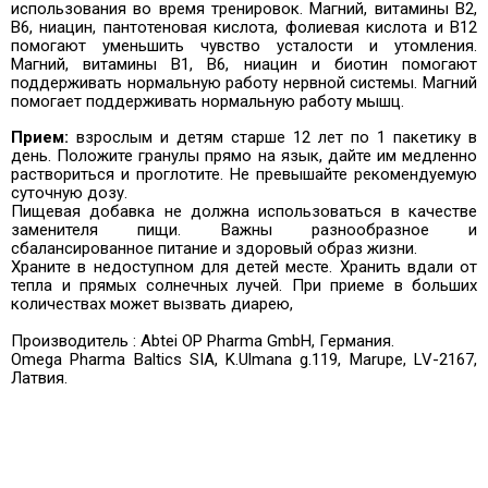
использования во время тренировок. Магний, витамины B2,
B6, ниацин, пантотеновая кислота, фолиевая кислота и B12
помогают уменьшить чувство усталости и утомления.
Магний, витамины B1, B6, ниацин и биотин помогают
поддерживать нормальную работу нервной системы. Магний
помогает поддерживать нормальную работу мышц.
Прием:
взрослым и детям старше 12 лет по 1 пакетику в
день. Положите гранулы прямо на язык, дайте им медленно
раствориться и проглотите. Не превышайте рекомендуемую
суточную дозу.
Пищевая добавка не должна использоваться в качестве
заменителя пищи. Важны разнообразное и
сбалансированное питание и здоровый образ жизни.
Храните в недоступном для детей месте. Хранить вдали от
тепла и прямых солнечных лучей.
При приеме в больших
количествах может вызвать диарею,
Производитель : Abtei OP Pharma GmbH, Германия.
Omega Pharma Baltics SIA, K.Ulmana g.119, Marupe, LV-2167,
Латвия.