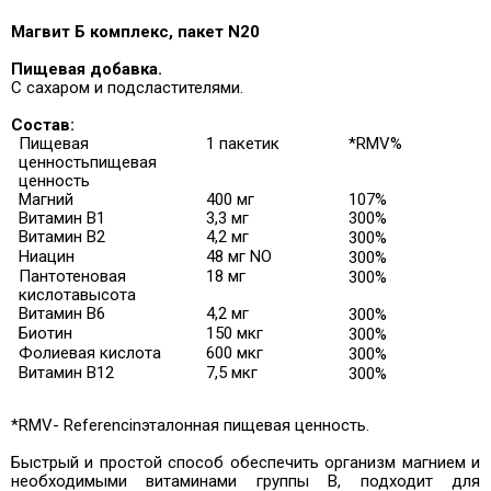
Магвит Б комплекс, пакет N20
Пищевая добавка.
С сахаром и подсластителями.
Состав:
Пищевая
1 пакетик
*RMV%
ценность
пищевая
ценность
Магний
400 мг
107%
Витамин B1
3,3 мг
300%
Витамин B2
4,2 мг
300%
Ниацин
48 мг NO
300%
Пантотеновая
18 мг
300%
кислота
высота
Витамин B6
4,2 мг
300%
Биотин
150 мкг
300%
Фолиевая кислота
600 мкг
300%
Витамин B12
7,5 мкг
300%
*RMV- Referencin
эталонная пищевая ценность.
Быстрый и простой способ обеспечить организм магнием и
необходимыми витаминами группы В, подходит для