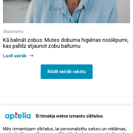
Skaistums
Kā balināt zobus: Mutes dobuma higiēnas noslēpumi,
kas palīdz atjaunot zobu baltumu
Lasīt vairāk
Rādīt vairāk rakstu
support@aptelia.lv
+371 64 588 892
Šī tīmekļa vietne izmanto sīkfailus
Mēs izmantojam sīkfailus, lai personalizētu saturu un reklāmas,