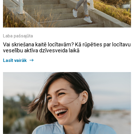
Laba pašsajūta
Vai skriešana kaitē locītavām? Kā rūpēties par locītavu
veselību aktīva dzīvesveida laikā
Lasīt vairāk