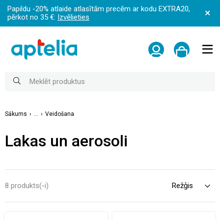
Papildu -20% atlaide atlasītām precēm ar kodu EXTRA20,
pērkot no 35 €:
Izvēlieties
Sākums
...
Veidošana
Lakas un aerosoli
8 produkts(-i)