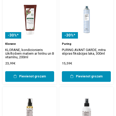
-30%*
-30%*
Klorane
Puring
KLORANE, kondicionieris
PURING AVANT GARDE, mitra
izkrītošiem matiem ar hinīnu un B
stipras fiksācijas laka, 300ml
vitamīnu, 200ml
23,99€
15,59€
Pievienot grozam
Pievienot grozam