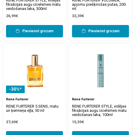
RENE FURTERER STYLE, vidējas
RENE FURTERER VOLUMEA,
fiksācijas augu izcelsmes matu
apjomu piešķirošas putas, 200
veidošanas laka, 300ml
ml
26,99€
32,39€
Pievienot grozam
Pievienot grozam
-30%*
Rene Furterer
Rene Furterer
RENE FURTERER 5 SENS, matu
RENE FURTERER STYLE, vidējas
un ķermeņa eļļa, 50 ml
fiksācijas augu izcelsmes matu
veidošanas laka, 100ml
37,69€
15,59€