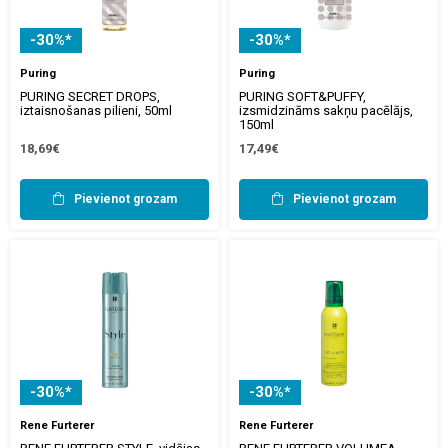
-30%*
-30%*
Puring
Puring
PURING SECRET DROPS,
PURING SOFT&PUFFY,
iztaisnošanas pilieni, 50ml
izsmidzināms sakņu pacēlājs,
150ml
18,69€
17,49€
Pievienot grozam
Pievienot grozam
-30%*
-30%*
Rene Furterer
Rene Furterer