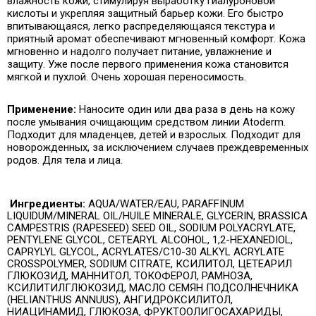
влажность кожи, стимулируя выработку гиалуроновой
кислоты и укрепляя защитный барьер кожи. Его быстро
впитывающаяся, легко распределяющаяся текстура и
приятный аромат обеспечивают мгновенный комфорт. Кожа
мгновенно и надолго получает питание, увлажнение и
защиту. Уже после первого применения кожа становится
мягкой и пухлой. Очень хорошая переносимость.
Применение:
Наносите один или два раза в день на кожу
после умывания очищающим средством линии Atoderm.
Подходит для младенцев, детей и взрослых. Подходит для
новорожденных, за исключением случаев преждевременных
родов. Для тела и лица.
Ингредиенты:
AQUA/WATER/EAU, PARAFFINUM
LIQUIDUM/MINERAL OIL/HUILE MINERALE, GLYCERIN, BRASSICA
CAMPESTRIS (RAPESEED) SEED OIL, SODIUM POLYACRYLATE,
PENTYLENE GLYCOL, CETEARYL ALCOHOL, 1,2-HEXANEDIOL,
CAPRYLYL GLYCOL, ACRYLATES/C10-30 ALKYL ACRYLATE
CROSSPOLYMER, SODIUM CITRATE, КСИЛИТОЛ, ЦЕТЕАРИЛ
ГЛЮКОЗИД, МАННИТОЛ, ТОКОФЕРОЛ, РАМНОЗА,
КСИЛИТИЛГЛЮКОЗИД, МАСЛО СЕМЯН ПОДСОЛНЕЧНИКА
(HELIANTHUS ANNUUS), АНГИДРОКСИЛИТОЛ,
НИАЦИНАМИД, ГЛЮКОЗА, ФРУКТООЛИГОСАХАРИДЫ,