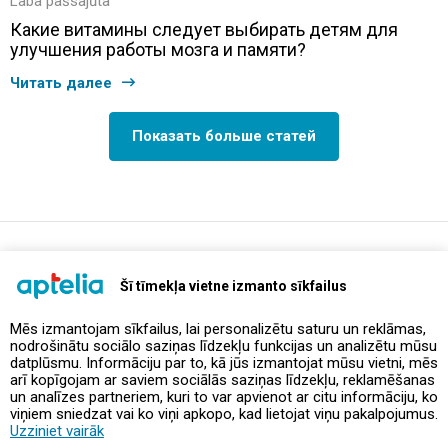
Laba pašsajūta
Какие витамины следует выбирать детям для
улучшения работы мозга и памяти?
Читать далее
Показать больше статей
support@aptelia.lv
+371 64 588 892
Šī tīmekļa vietne izmanto sīkfailus
Mēs izmantojam sīkfailus, lai personalizētu saturu un reklāmas,
nodrošinātu sociālo saziņas līdzekļu funkcijas un analizētu mūsu
Предложения и акции
datplūsmu. Informāciju par to, kā jūs izmantojat mūsu vietni, mēs
arī kopīgojam ar saviem sociālās saziņas līdzekļu, reklamēšanas
un analīzes partneriem, kuri to var apvienot ar citu informāciju, ko
Контакты
viņiem sniedzat vai ko viņi apkopo, kad lietojat viņu pakalpojumus.
Uzziniet vairāk
Правила и политика