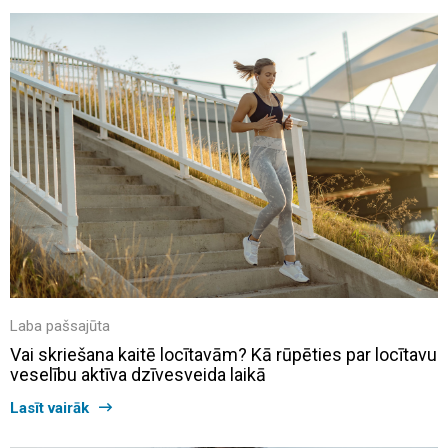
Laba pašsajūta
Vai skriešana kaitē locītavām? Kā rūpēties par locītavu
veselību aktīva dzīvesveida laikā
Lasīt vairāk