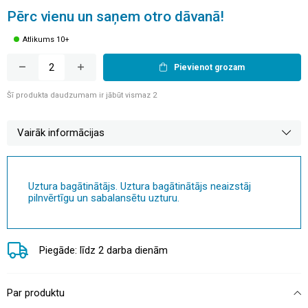
Pērc vienu un saņem otro dāvanā!
Atlikums 10+
Pievienot grozam
Šī produkta daudzumam ir jābūt vismaz 2
Vairāk informācijas
Uztura bagātinātājs. Uztura bagātinātājs neaizstāj
pilnvērtīgu un sabalansētu uzturu.
Piegāde: līdz 2 darba dienām
Par produktu