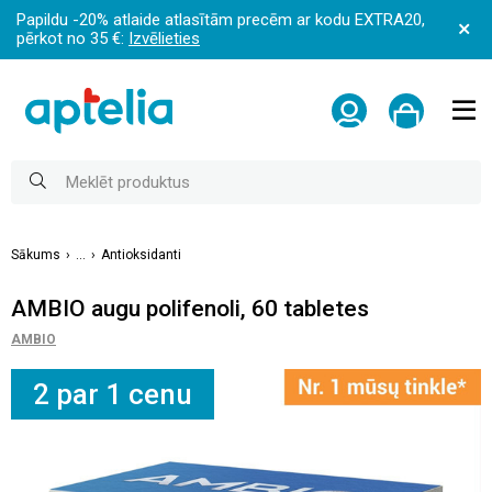
Papildu -20% atlaide atlasītām precēm ar kodu EXTRA20,
pērkot no 35 €:
Izvēlieties
Sākums
...
Antioksidanti
AMBIO augu polifenoli, 60 tabletes
AMBIO
2 par 1 cenu