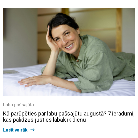
Laba pašsajūta
Kā parūpēties par labu pašsajūtu augustā? 7 ieradumi,
kas palīdzēs justies labāk ik dienu
Lasīt vairāk