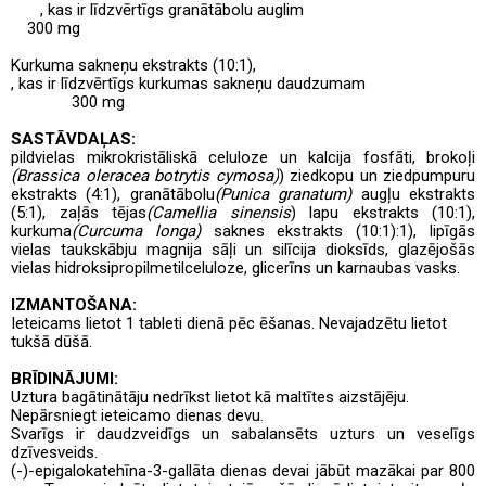
, kas ir līdzvērtīgs granātābolu auglim
300 mg
Kurkuma sakneņu ekstrakts (10:1),
, kas ir līdzvērtīgs kurkumas sakneņu daudzumam
300 mg
SASTĀVDAĻAS:
pildvielas mikrokristāliskā celuloze un kalcija fosfāti, brokoļi
(Brassica oleracea botrytis cymosa)
)
ziedkopu un ziedpumpuru
ekstrakts (4:1), granātābolu
(Punica granatum)
augļu ekstrakts
(5:1), zaļās tējas
(Camellia sinensis
) lapu ekstrakts (10:1),
kurkuma
(Curcuma longa)
saknes ekstrakts (10:1):1), lipīgās
vielas taukskābju magnija sāļi un silīcija dioksīds, glazējošās
vielas hidroksipropilmetilceluloze, glicerīns un karnaubas vasks.
IZMANTOŠANA:
Ieteicams lietot 1 tableti dienā pēc ēšanas. Nevajadzētu lietot
tukšā dūšā.
BRĪDINĀJUMI:
Uztura bagātinātāju nedrīkst lietot kā maltītes aizstājēju.
Nepārsniegt ieteicamo dienas devu.
Svarīgs ir daudzveidīgs un sabalansēts uzturs un veselīgs
dzīvesveids.
(-)-epigalokatehīna-3-gallāta dienas devai jābūt mazākai par 800