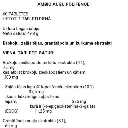
AMBIO AUGU POLIFENOLI
60 TABLETES
LIETOT: 1 TABLETI DIENĀ
Uztura bagātinātājs
Neto saturs: 49,8 g.
Brokoļu, zaļās tējas, granātābolu un kurkuma ekstrakti
VIENA TABLETE SATUR:
Brokoļu ziedkāpostu un kātu ekstrakts (4:1),
75 mg
kas atbilst brokoļu ziedkāpostiem un kātiem
300
mg
Zaļās tējas lapu 40% polifenolu ekstrakts (10:1),
37,5 mg
, kas ir līdzvērtīgs zaļās tējas
lapām,
375 mg
kurā ir
(-)-epigalokatehīna-3-galāts
(EGCG)
11,25 mg
Granātābolu augļu ekstrakts (5:1),
60 mg