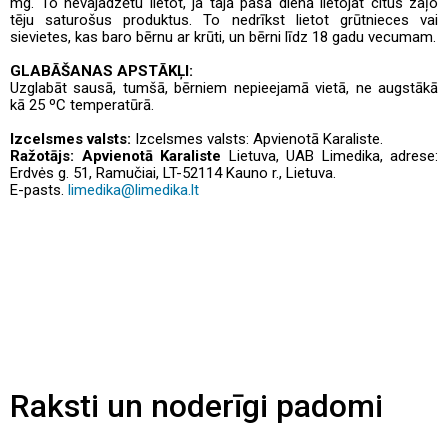
mg. To nevajadzētu lietot, ja tajā pašā dienā lietojat citus zaļo
tēju saturošus produktus. To nedrīkst lietot grūtnieces vai
sievietes, kas baro bērnu ar krūti, un bērni līdz 18 gadu vecumam.
GLABĀŠANAS APSTĀKĻI:
Uzglabāt sausā, tumšā, bērniem nepieejamā vietā, ne augstākā
kā 25 ºC temperatūrā.
Izcelsmes valsts:
Izcelsmes valsts: Apvienotā Karaliste.
Ražotājs: Apvienotā Karaliste
Lietuva, UAB Limedika, adrese:
Erdvės g. 51, Ramučiai, LT-52114 Kauno r., Lietuva.
E-pasts.
limedika@limedika.lt
Raksti un noderīgi padomi