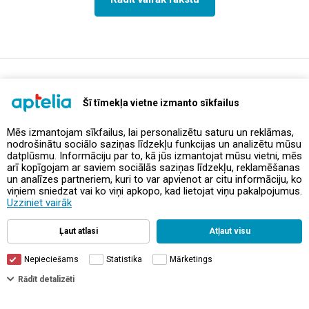
support@aptelia.lv
+371 64 588 892
Šī tīmekļa vietne izmanto sīkfailus
Mēs izmantojam sīkfailus, lai personalizētu saturu un reklāmas,
nodrošinātu sociālo saziņas līdzekļu funkcijas un analizētu mūsu
Piedāvājumi un akcijas
datplūsmu. Informāciju par to, kā jūs izmantojat mūsu vietni, mēs
arī kopīgojam ar saviem sociālās saziņas līdzekļu, reklamēšanas
un analīzes partneriem, kuri to var apvienot ar citu informāciju, ko
Kontakti
viņiem sniedzat vai ko viņi apkopo, kad lietojat viņu pakalpojumus.
Uzziniet vairāk
Noteikumi un politikas
Ļaut atlasi
Atļaut visu
Nepieciešams
Statistika
Mārketings
Rādīt detalizēti
© Aptelia