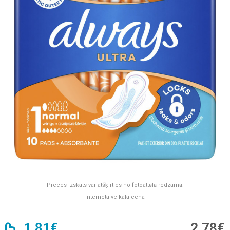
Preces izskats var atšķirties no fotoattēlā redzamā.
Interneta veikala cena
1,81€
2,78€