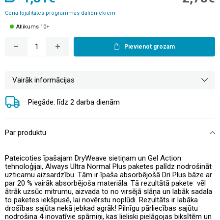
Cena lojalitātes programmas dalībniekiem
Atlikums 10+
Pievienot grozam
Vairāk informācijas
Piegāde: līdz 2 darba dienām
Par produktu
Pateicoties īpašajam DryWeave sietiņam un Gel Action
tehnoloģijai, Always Ultra Normal Plus paketes palīdz nodrošināt
uzticamu aizsardzību. Tām ir īpaša absorbējošā Dri Plus bāze ar
par 20 % vairāk absorbējoša materiāla. Tā rezultātā pakete vēl
ātrāk uzsūc mitrumu, aizvada to no virsējā slāņa un labāk sadala
to paketes iekšpusē, lai novērstu noplūdi. Rezultāts ir labāka
drošības sajūta nekā jebkad agrāk! Pilnīgu pārliecības sajūtu
nodrošina 4 inovatīvie spārniņi, kas lieliski pielāgojas biksītēm un