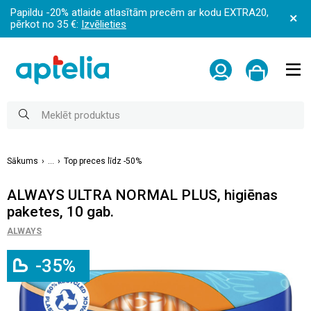
Papildu -20% atlaide atlasītām precēm ar kodu EXTRA20,
pērkot no 35 €:
Izvēlieties
Sākums
...
Top preces līdz -50%
ALWAYS ULTRA NORMAL PLUS, higiēnas
paketes, 10 gab.
ALWAYS
-35%