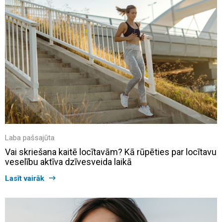
Laba pašsajūta
Vai skriešana kaitē locītavām? Kā rūpēties par locītavu
veselību aktīva dzīvesveida laikā
Lasīt vairāk