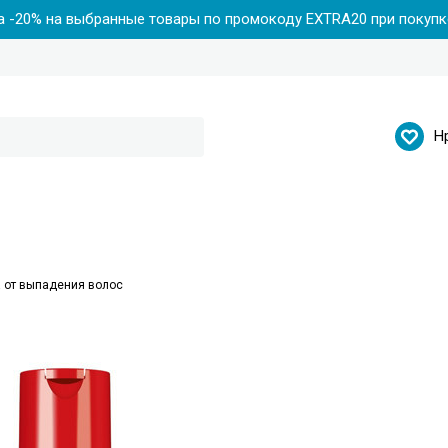
 -20% на выбранные товары по промокоду EXTRA20 при покупке
Н
 от выпадения волос