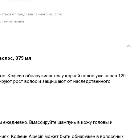
аться от представленного на фото.
рнет-магазина
волос,
375 мл
с. Кофеин обнаруживается у корней волос уже через 120
ируют рост волос и защищают от наследственного
м ежедневно.
Вмассируйте шампунь в кожу головы и
ниях:
Кофеин Alpecin может быть обнаружен в волосяных