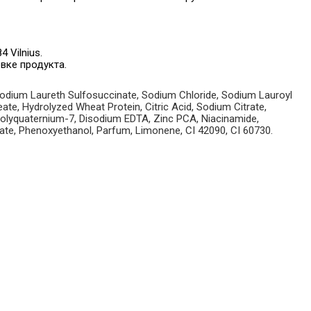
4 Vilnius.
вке продукта.
sodium Laureth Sulfosuccinate, Sodium Chloride, Sodium Lauroyl
te, Hydrolyzed Wheat Protein, Citric Acid, Sodium Citrate,
Polyquaternium-7, Disodium EDTA, Zinc PCA, Niacinamide,
ate, Phenoxyethanol, Parfum, Limonene, CI 42090, CI 60730.