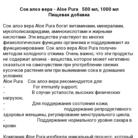
Сок алоэ вера - Aloe Pura 500 мл, 1000 мл
Пищевая добавка
Сок алоэ вера Aloe Pura богат витаминами, минералами,
мукополисахаридами, аминокислотами и жирными
кислотами. Эти вещества участвуют во многих
физиологических функциях организма и поддерживают их
функционирование. Сок алоэ вера Aloe Pura получен
методом холодного отжима. Очень важно, что эти продукты
не содержат алоина - вещества, которое может негативно
сказаться на самочувствии при употреблении свежих
кусочков растения или при выжимании сока в домашних
условиях.
Aloe Pura Сок алоэ вера рекомендуется для:
- For immunity support;
- В случае усталости, высоких физических
нагрузок;
- Для поддержания состояния кожи;
- поддержание репродуктивного
здоровья женщины, регулирование менструального цикла;
- Поддержание нормального уровня сахара в
крови.
Компания Aloe Pura изобрела уникальный процесс, который