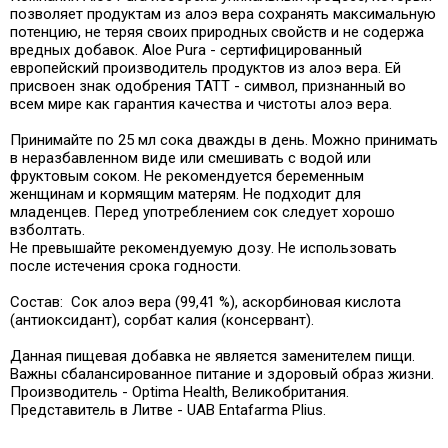
позволяет продуктам из алоэ вера сохранять максимальную
потенцию, не теряя своих природных свойств и не содержа
вредных добавок. Aloe Pura - сертифицированный
европейский производитель продуктов из алоэ вера. Ей
присвоен знак одобрения TATT - символ, признанный во
всем мире как гарантия качества и чистоты алоэ вера.
Принимайте по 25 мл сока дважды в день. Можно принимать
в неразбавленном виде или смешивать с водой или
фруктовым соком. Не рекомендуется беременным
женщинам и кормящим матерям. Не подходит для
младенцев. Перед употреблением сок следует хорошо
взболтать.
Не превышайте рекомендуемую дозу. Не использовать
после истечения срока годности.
Состав: Сок алоэ вера (99,41 %), аскорбиновая кислота
(антиоксидант), сорбат калия (консервант).
Данная пищевая добавка не является заменителем пищи.
Важны сбалансированное питание и здоровый образ жизни.
Производитель - Optima Health, Великобритания.
Представитель в Литве - UAB Entafarma Plius.