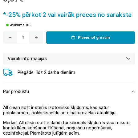
*-25% pērkot 2 vai vairāk preces no saraksta
Atlikums 10+
Pievienot grozam
Vairāk informācijas
Piegāde: līdz 2 darba dienām
Par produktu
All clean soft ir sterils izotonisks šķīdums, kas satur
poloksamēru, poliheksanīdu un olbaltumvielas atdalītāju.
Mērķis: All clean soft ir daudzfunkcionāls šķīdums visu mīksto
kontaktlēcu kopšanai: tīrīšanai, nogulšņu noņemšanai,
dezinfekcijai. Piemērots jutīgām acīm.