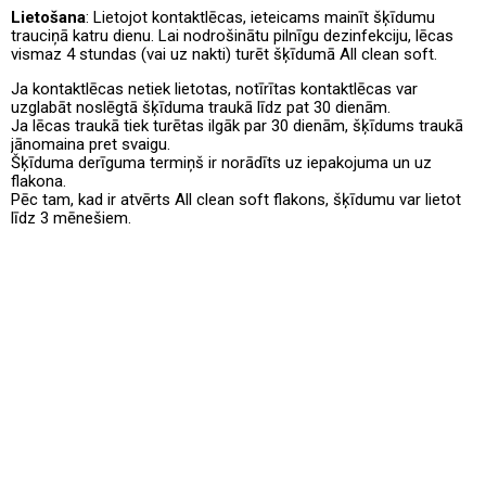
Lietošana
: Lietojot kontaktlēcas, ieteicams mainīt šķīdumu
trauciņā katru dienu. Lai nodrošinātu pilnīgu dezinfekciju, lēcas
vismaz 4 stundas (vai uz nakti) turēt šķīdumā All clean soft.
Ja kontaktlēcas netiek lietotas, notīrītas kontaktlēcas var
uzglabāt noslēgtā šķīduma traukā līdz pat 30 dienām.
Ja lēcas traukā tiek turētas ilgāk par 30 dienām, šķīdums traukā
jānomaina pret svaigu.
Šķīduma derīguma termiņš ir norādīts uz iepakojuma un uz
flakona.
Pēc tam, kad ir atvērts All clean soft flakons, šķīdumu var lietot
līdz 3 mēnešiem.