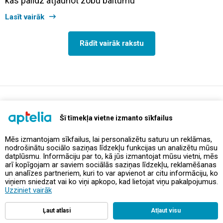
kas palīdz atjaunot zobu baltumu
Lasīt vairāk
Rādīt vairāk rakstu
support@aptelia.lv
+371 64 588 892
Šī tīmekļa vietne izmanto sīkfailus
Mēs izmantojam sīkfailus, lai personalizētu saturu un reklāmas,
nodrošinātu sociālo saziņas līdzekļu funkcijas un analizētu mūsu
Piedāvājumi un akcijas
datplūsmu. Informāciju par to, kā jūs izmantojat mūsu vietni, mēs
arī kopīgojam ar saviem sociālās saziņas līdzekļu, reklamēšanas
un analīzes partneriem, kuri to var apvienot ar citu informāciju, ko
Kontakti
viņiem sniedzat vai ko viņi apkopo, kad lietojat viņu pakalpojumus.
Uzziniet vairāk
Noteikumi un politikas
Ļaut atlasi
Atļaut visu