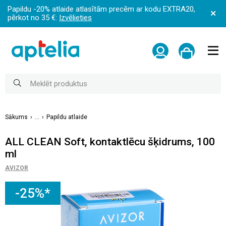
Papildu -20% atlaide atlasītām precēm ar kodu EXTRA20,
pērkot no 35 €:
Izvēlieties
Sākums
...
Papildu atlaide
ALL CLEAN Soft, kontaktlēcu šķidrums, 100
ml
AVIZOR
-25%*