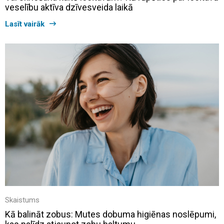
veselību aktīva dzīvesveida laikā
Lasīt vairāk
Skaistums
Kā balināt zobus: Mutes dobuma higiēnas noslēpumi,