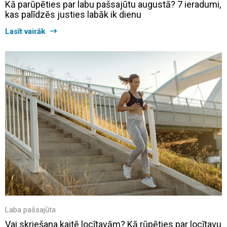
Kā parūpēties par labu pašsajūtu augustā? 7 ieradumi,
kas palīdzēs justies labāk ik dienu
Lasīt vairāk
Laba pašsajūta
Vai skriešana kaitē locītavām? Kā rūpēties par locītavu