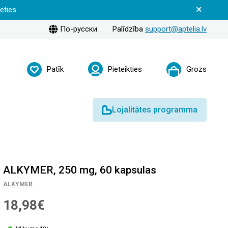
ieties
По-русски
Palīdzība
support@aptelia.lv
Patīk
Pieteikties
Grozs
Lojalitātes programma
ALKYMER, 250 mg, 60 kapsulas
ALKYMER
18,98€