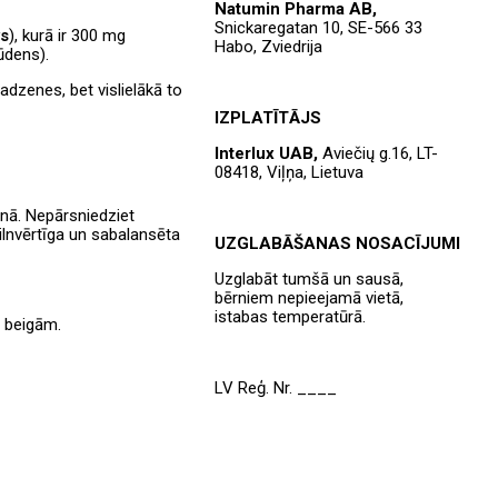
Natumin
Pharma AB,
Snickaregatan
10, SE-566 33
vs
), kurā ir 300 mg
Habo,
Zviedrija
 ūdens).
madzenes, bet vislielākā to
IZPLATĪTĀJS
Interlux
UAB,
Aviečių
g.16, LT-
08418,
Viļņa
, Lietuva
enā. Nepārsniedziet
ilnvērtīga un sabalansēta
UZGLABĀŠANAS NOSACĪJUMI
Uzglabāt tumšā un sausā,
bērniem nepieejamā vietā,
istabas temperatūrā.
) beigām.
LV Reģ. Nr. ____