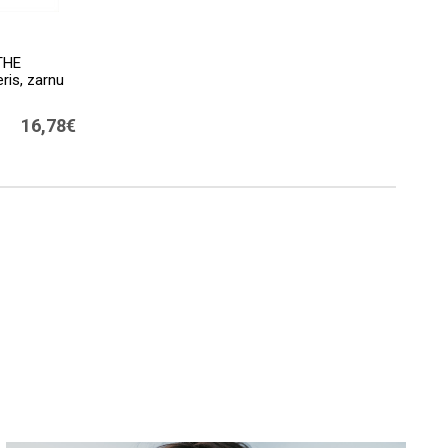
THE
is, zarnu
16,78€