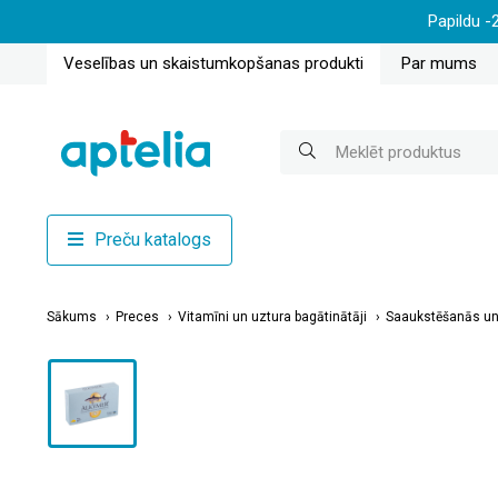
Papildu -
Veselības un skaistumkopšanas produkti
Par mums
Preču katalogs
Sākums
Preces
Vitamīni un uztura bagātinātāji
Saaukstēšanās un 