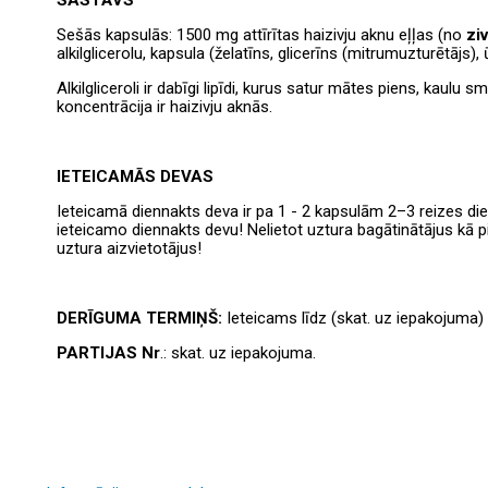
Sešās kapsulās: 1500 mg attīrītas haizivju aknu eļļas (no
zi
alkilglicerolu, kapsula (želatīns, glicerīns (mitrumuzturētājs),
Alkilgliceroli
ir dabīgi lipīdi, kurus satur mātes piens, kaulu s
koncentrācija ir haizivju aknās.
IETEICAMĀS DEVAS
Ieteicamā diennakts deva ir pa 1 - 2 kapsulām 2–3 reizes di
ieteicamo diennakts devu! Nelietot uztura bagātinātājus kā p
uztura aizvietotājus!
DERĪGUMA TERMIŅŠ:
Ieteicams līdz (skat. uz iepakojuma
PARTIJAS Nr
.: skat. uz iepakojuma.