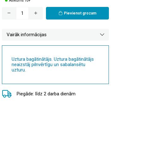
Atlikums 10+
Pievienot grozam
Vairāk informācijas
Uztura bagātinātājs. Uztura bagātinātājs
neaizstāj pilnvērtīgu un sabalansētu
uzturu.
Piegāde: līdz 2 darba dienām