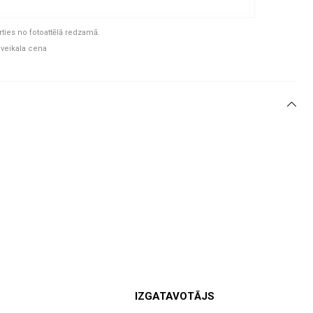
rties no fotoattēlā redzamā.
 veikala cena
IZGATAVOTĀJS