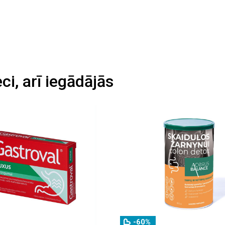
eci, arī iegādājās
-60%