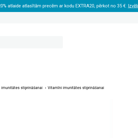
20% atlaide atlasītām precēm ar kodu EXTRA20, pērkot no 35 €:
Izvēl
imunitātes stiprināšanai
Vitamīni imunitātes stiprināšanai