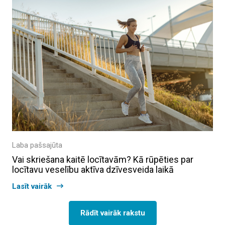
Laba pašsajūta
Vai skriešana kaitē locītavām? Kā rūpēties par
locītavu veselību aktīva dzīvesveida laikā
Lasīt vairāk
Rādīt vairāk rakstu