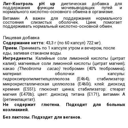
Лит-Контроль pH up
диетическая добавка для
поддержания функции мочевыводящих путей и
нормального кислотно-основного обмена в организме.
Витамин А важен для поддержания нормального
состояния слизистых оболочек. Цинк помогает
поддерживать нормальный кислотно-основной обмен.
Пищевая добавка
Содержание нетто:
43,3 г (по 60 капсул)
722
мг).
Прием.
Принимать по 1 капсуле утром и вечером, после
еды, запивая стаканом воды.
Ингредиенты
. Калийные соли лимонной кислоты (цитрат
калия); магниевые соли лимонной кислоты (цитрат магния);
какао
(Theobroma
cacao)
теобромин (40% теобромина);
материал оболочки капсулы:
гидроксипропилметилцеллюлоза (E464); стабилизатор:
микрокристаллическая целлюлоза (E460i); клей: диоксид
кремния (E551); глюконат цинка; стабилизатор: стеарат
магния (E470b); цвет: диоксид титана (E171), витамин A
(
ретинилацетат).
Не содержит глютена. Подходит для больных
коэлиакией.
Без лактозы. Подходит для веганов.