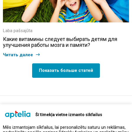
Laba pašsajūta
Какие витамины следует выбирать детям для
улучшения работы мозга и памяти?
Читать далее
Показать больше статей
support@aptelia.lv
+371 64 588 892
Šī tīmekļa vietne izmanto sīkfailus
Mēs izmantojam sīkfailus, lai personalizētu saturu un reklāmas,