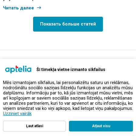
Читать далее
Показать больше статей
support@aptelia.lv
+371 64 588 892
Šī tīmekļa vietne izmanto sīkfailus
Mēs izmantojam sīkfailus, lai personalizētu saturu un reklāmas,
nodrošinātu sociālo saziņas līdzekļu funkcijas un analizētu mūsu
Предложения и акции
datplūsmu. Informāciju par to, kā jūs izmantojat mūsu vietni, mēs
arī kopīgojam ar saviem sociālās saziņas līdzekļu, reklamēšanas
un analīzes partneriem, kuri to var apvienot ar citu informāciju, ko
Контакты
viņiem sniedzat vai ko viņi apkopo, kad lietojat viņu pakalpojumus.
Uzziniet vairāk
Правила и политика
Ļaut atlasi
Atļaut visu