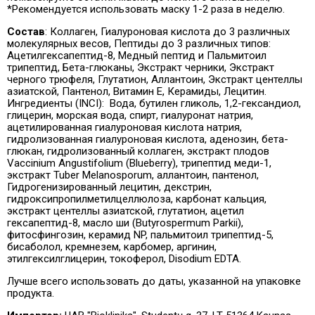
*Рекомендуется использовать маску 1-2 раза в неделю.
Состав
: Коллаген, Гиалуроновая кислота до 3 различных
молекулярных весов, Пептиды до 3 различных типов:
Ацетилгексапептид-8, Медный пептид и Пальмитоил
трипептид, Бета-глюканы, Экстракт черники, Экстракт
черного трюфеля, Глутатион, Аллантоин, Экстракт центеллы
азиатской, Пантенол, Витамин Е, Керамиды, Лецитин.
Ингредиенты (INCI): Вода, бутилен гликоль, 1,2-гександиол,
глицерин, морская вода, спирт, гиалуронат натрия,
ацетилированная гиалуроновая кислота натрия,
гидролизованная гиалуроновая кислота, аденозин, бета-
глюкан, гидролизованный коллаген, экстракт плодов
Vaccinium Angustifolium (Blueberry), трипептид меди-1,
экстракт Tuber Melanosporum, аллантоин, пантенол,
Гидрогенизированный лецитин, декстрин,
гидроксипропилметилцеллюлоза, карбонат кальция,
экстракт центеллы азиатской, глутатион, ацетил
гексапептид-8, масло ши (Butyrospermum Parkii),
фитосфингозин, керамид NP, пальмитоил трипептид-5,
бисаболол, кремнезем, карбомер, аргинин,
этилгексилглицерин, токоферол, Disodium EDTA.
Лучше всего использовать до даты, указанной на упаковке
продукта.