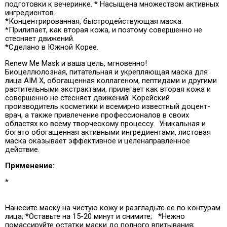
подготовки к вечеринке. * Насыщена множеством активных
ингредиентов.
*Концентрированная, быстродействующая маска.
*Прилипает, как вторая кожа, и поэтому совершенно не
стесняет движений.
*Сделано в Южной Корее.
Renew Me Mask и ваша цель, мгновенно!
Биоцеллюлозная, питательная и укрепляющая маска для
лица AIM X, обогащенная коллагеном, пептидами и другими
растительными экстрактами, прилегает как вторая кожа и
совершенно не стесняет движений. Корейский
производитель косметики и всемирно известный доцент-
врач, а также привлечение профессионалов в своих
областях ко всему творческому процессу. Уникальная и
богато обогащенная активными ингредиентами, листовая
маска оказывает эффективное и целенаправленное
действие.
Применение:
*
Нанесите маску на чистую кожу и разгладьте ее по контурам
лица; *Оставьте на 15-20 минут и снимите; *Нежно
помассируйте остатки маски до полного впитывания;