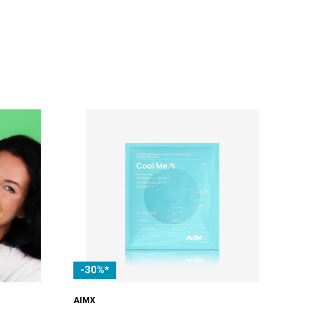
-30%*
AIMX