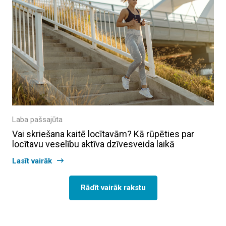
Laba pašsajūta
Vai skriešana kaitē locītavām? Kā rūpēties par
locītavu veselību aktīva dzīvesveida laikā
Lasīt vairāk
Rādīt vairāk rakstu