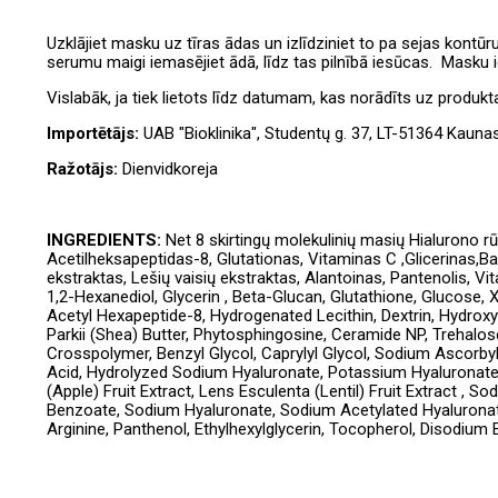
Uzklājiet masku uz tīras ādas un izlīdziniet to pa sejas kont
serumu maigi iemasējiet ādā, līdz tas pilnībā iesūcas. Masku i
Vislabāk, ja tiek lietots līdz datumam, kas norādīts uz produk
Importētājs:
UAB "Bioklinika", Studentų g. 37, LT-51364 Kaun
Ražotājs:
Dienvidkoreja
INGREDIENTS:
Net 8 skirtingų molekulinių masių Hialurono rūg
Acetilheksapeptidas-8, Glutationas, Vitaminas C ,Glicerinas,B
ekstraktas, Lešių vaisių ekstraktas, Alantoinas, Pantenolis, Vi
1,2-Hexanediol, Glycerin , Beta-Glucan, Glutathione, Glucose, Xyl
Acetyl Hexapeptide-8, Hydrogenated Lecithin, Dextrin, Hydro
Parkii (Shea) Butter, Phytosphingosine, Ceramide NP, Trehalos
Crosspolymer, Benzyl Glycol, Caprylyl Glycol, Sodium Ascorb
Acid, Hydrolyzed Sodium Hyaluronate, Potassium Hyaluronate, 
(Apple) Fruit Extract, Lens Esculenta (Lentil) Fruit Extract 
Benzoate, Sodium Hyaluronate, Sodium Acetylated Hyaluronate,
Arginine, Panthenol, Ethylhexylglycerin, Tocopherol, Disodium