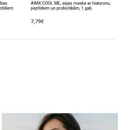
ības
AIMX COOL ME, sejas maska ​​ar hialuronu,
ptīdiem
peptīdiem un probiotikām, 1 gab.
7,79€