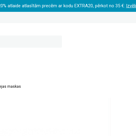
20% atlaide atlasītām precēm ar kodu EXTRA20, pērkot no 35 €:
Izvēl
ejas maskas