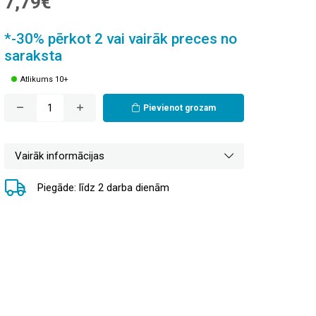
7,79€
*-30% pērkot 2 vai vairāk preces no
saraksta
Atlikums 10+
Pievienot grozam
Vairāk informācijas
Piegāde: līdz 2 darba dienām