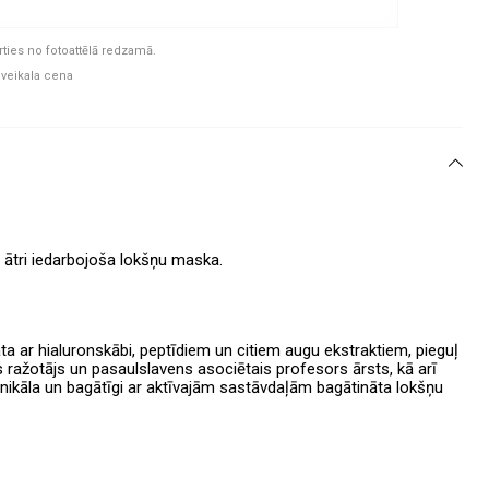
rties no fotoattēlā redzamā.
 veikala cena
, ātri iedarbojoša lokšņu maska.
ta ar hialuronskābi, peptīdiem un citiem augu ekstraktiem, pieguļ
s ražotājs un pasaulslavens asociētais profesors ārsts, kā arī
Unikāla un bagātīgi ar aktīvajām sastāvdaļām bagātināta lokšņu