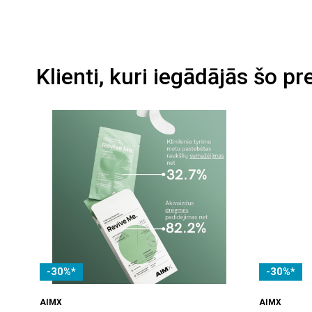
Klienti, kuri iegādājās šo pr
-30%*
-30%*
AIMX
AIMX