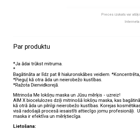
Preces izskats var atšķi
Interneta
Par produktu
*Ja ādai trūkst mitruma.
*
Bagātināta ar līdz pat 8 hialuronskābes veidiem. *Koncentrēta
*Pieguļ kā otra āda un neierobežo kustības.
*Ražota Dienvidkorejā.
Mitrinoša Me lokšņu maska un Jūsu mērķis - uzreiz!
AIM X biocelulozes dziļi mitrinošā lokšņu maska, kas bagātinā
kā otrā āda un pilnīgi neierobežo kustības. Korejas kosmētika
visā radošajā procesā iesaistīti attiecīgo jomu profesionāļi. 
maska ir efektīva un mērķtiecīga.
Lietošana: