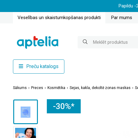
Papildu -
Veselības un skaistumkopšanas produkti
Par mums
Preču katalogs
Sākums
Preces
Kosmētika
Sejas, kakla, dekoltē zonas maskas
S
-30%*