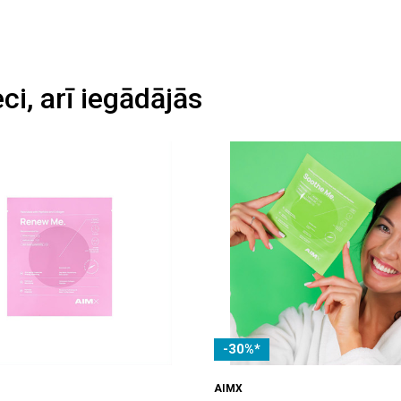
eci, arī iegādājās
-30%*
AIMX