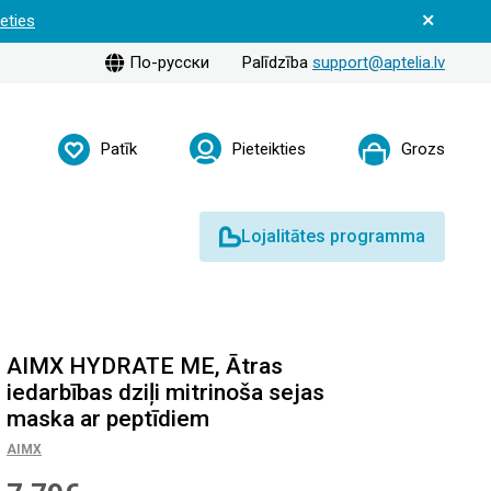
ieties
По-русски
Palīdzība
support@aptelia.lv
Patīk
Pieteikties
Grozs
Lojalitātes programma
AIMX HYDRATE ME, Ātras
iedarbības dziļi mitrinoša sejas
maska ​​ar peptīdiem
AIMX