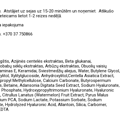
ūru. Atstājiet uz sejas uz 15-20 minūtēm un noņemiet. Atlikušo
eteicams lietot 1-2 reizes nedēļā.
ta iepakojuma
as. +370 37 750866
štis, Azijinės centelės ekstraktas, Beta gliukanai,
aobabų sėklų ekstraktas, Arbūzų ekstraktas, Obuolių vaisių
taminas E, Keramidai, Sviestmedžių aliejus, Water, Butylene Glycol,
itol, Xylitylglucoside, Anhydroxylitol,Centella Asiatica Extract,
xypropyl Methylcellulose, Calcium Carbonate, Butyrospermum
e, Betaine, Adansonia Digitata Seed Extract, Sodium Hyaluronate,
yl Phosphate, Hydroxypropyltrimonium Hyaluronate, Hyaluronic
Citrullus Lanatus (Watermelon) Fruit Extract, Pyrus Malus
, Sodium PCA, Sodium Lactate, Potassium Sorbate, Sodium
 Hydrolyzed Hyaluronic Acid, Allantoin, Silica, Carbomer,
 EDTA.