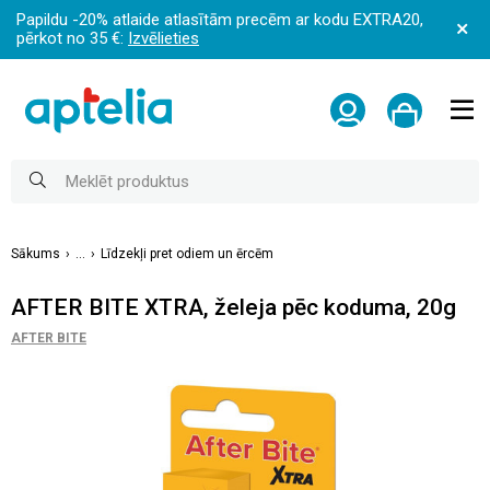
Papildu -20% atlaide atlasītām precēm ar kodu EXTRA20,
pērkot no 35 €:
Izvēlieties
Sākums
...
Līdzekļi pret odiem un ērcēm
AFTER BITE XTRA, želeja pēc koduma, 20g
AFTER BITE