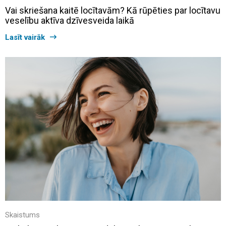
Vai skriešana kaitē locītavām? Kā rūpēties par locītavu
veselību aktīva dzīvesveida laikā
Lasīt vairāk
Skaistums