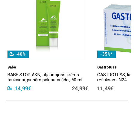
-40%
-35%*
Babe
Gastrotuss
BABE STOP AKN, atjaunojošs krēms
GASTROTUSS, košļ
taukainai, pinnēm pakļautai ādai, 50 ml
refluksam, N24
14,99€
24,99€
11,49€