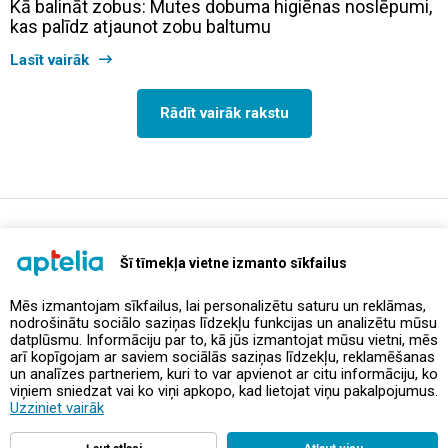
Kā balināt zobus: Mutes dobuma higiēnas noslēpumi,
kas palīdz atjaunot zobu baltumu
Lasīt vairāk
Rādīt vairāk rakstu
support@aptelia.lv
+371 64 588 892
Šī tīmekļa vietne izmanto sīkfailus
Mēs izmantojam sīkfailus, lai personalizētu saturu un reklāmas,
nodrošinātu sociālo saziņas līdzekļu funkcijas un analizētu mūsu
Piedāvājumi un akcijas
datplūsmu. Informāciju par to, kā jūs izmantojat mūsu vietni, mēs
arī kopīgojam ar saviem sociālās saziņas līdzekļu, reklamēšanas
un analīzes partneriem, kuri to var apvienot ar citu informāciju, ko
Kontakti
viņiem sniedzat vai ko viņi apkopo, kad lietojat viņu pakalpojumus.
Uzziniet vairāk
Noteikumi un politikas