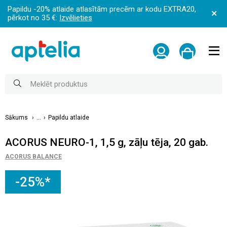
Papildu -20% atlaide atlasītām precēm ar kodu EXTRA20,
pērkot no 35 €:
Izvēlieties
Sākums
...
Papildu atlaide
ACORUS NEURO-1, 1,5 g, zāļu tēja, 20 gab.
ACORUS BALANCE
-25%*