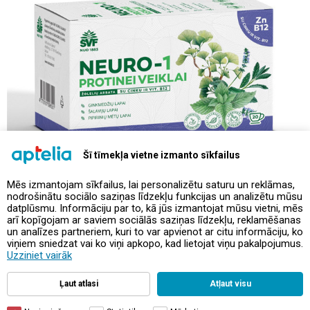
Šī tīmekļa vietne izmanto sīkfailus
Mēs izmantojam sīkfailus, lai personalizētu saturu un reklāmas,
nodrošinātu sociālo saziņas līdzekļu funkcijas un analizētu mūsu
datplūsmu. Informāciju par to, kā jūs izmantojat mūsu vietni, mēs
arī kopīgojam ar saviem sociālās saziņas līdzekļu, reklamēšanas
un analīzes partneriem, kuri to var apvienot ar citu informāciju, ko
Preces izskats var atšķirties no fotoattēlā redzamā.
viņiem sniedzat vai ko viņi apkopo, kad lietojat viņu pakalpojumus.
Interneta veikala cena
Uzziniet vairāk
Ļaut atlasi
Atļaut visu