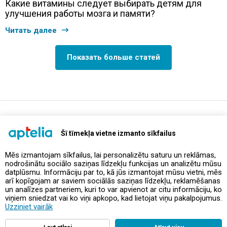
Какие витамины следует выбирать детям для
улучшения работы мозга и памяти?
Читать далее
Показать больше статей
support@aptelia.lv
+371 64 588 892
Šī tīmekļa vietne izmanto sīkfailus
Mēs izmantojam sīkfailus, lai personalizētu saturu un reklāmas,
nodrošinātu sociālo saziņas līdzekļu funkcijas un analizētu mūsu
Предложения и акции
datplūsmu. Informāciju par to, kā jūs izmantojat mūsu vietni, mēs
arī kopīgojam ar saviem sociālās saziņas līdzekļu, reklamēšanas
un analīzes partneriem, kuri to var apvienot ar citu informāciju, ko
Контакты
viņiem sniedzat vai ko viņi apkopo, kad lietojat viņu pakalpojumus.
Uzziniet vairāk
Правила и политика