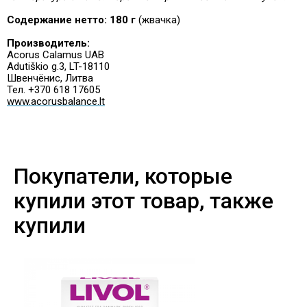
Содержание нетто:
180 г
(жвачка)
Производитель:
Acorus Calamus UAB
Adutiškio g.3, LT-18110
Швенчёнис, Литва
Тел. +370 618 17605
www.acorusbalance.lt
Покупатели, которые
купили этот товар, также
купили