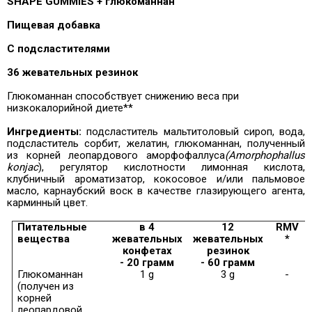
SHAPE GUMMIES + глюкоманнан
Пищевая добавка
С подсластителями
36 жевательных резинок
Глюкоманнан способствует снижению веса при
низкокалорийной диете**
Ингредиенты:
подсластитель мальтитоловый сироп,
вода,
подсластитель сорбит, желатин, глюкоманнан, полученный
из корней леопардового аморфофаллуса
(Amorphophallus
konjac
), регулятор кислотности лимонная кислота,
клубничный ароматизатор, кокосовое и/или пальмовое
масло, карнаубский воск в качестве глазирующего агента,
карминный цвет.
Питательные
в 4
12
RMV
вещества
жевательных
жевательных
*
конфетах
резинок
- 20 грамм
- 60 грамм
Глюкоманнан
1 g
3 g
-
(получен из
корней
леопардовой