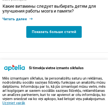
Какие витамины следует выбирать детям для
улучшения работы мозга и памяти?
Читать далее
Показать больше статей
support@aptelia.lv
+371 64 588 892
Šī tīmekļa vietne izmanto sīkfailus
Mēs izmantojam sīkfailus, lai personalizētu saturu un reklāmas,
nodrošinātu sociālo saziņas līdzekļu funkcijas un analizētu mūsu
Предложения и акции
datplūsmu. Informāciju par to, kā jūs izmantojat mūsu vietni, mēs
arī kopīgojam ar saviem sociālās saziņas līdzekļu, reklamēšanas
un analīzes partneriem, kuri to var apvienot ar citu informāciju, ko
Контакты
viņiem sniedzat vai ko viņi apkopo, kad lietojat viņu pakalpojumus.
Uzziniet vairāk
Правила и политика