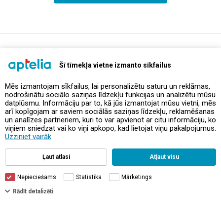
support@aptelia.lv
+371 64 588 892
Šī tīmekļa vietne izmanto sīkfailus
Mēs izmantojam sīkfailus, lai personalizētu saturu un reklāmas,
nodrošinātu sociālo saziņas līdzekļu funkcijas un analizētu mūsu
Предложения и акции
datplūsmu. Informāciju par to, kā jūs izmantojat mūsu vietni, mēs
arī kopīgojam ar saviem sociālās saziņas līdzekļu, reklamēšanas
un analīzes partneriem, kuri to var apvienot ar citu informāciju, ko
Контакты
viņiem sniedzat vai ko viņi apkopo, kad lietojat viņu pakalpojumus.
Uzziniet vairāk
Правила и политика
Ļaut atlasi
Atļaut visu
Nepieciešams
Statistika
Mārketings
Rādīt detalizēti
© Aptelia