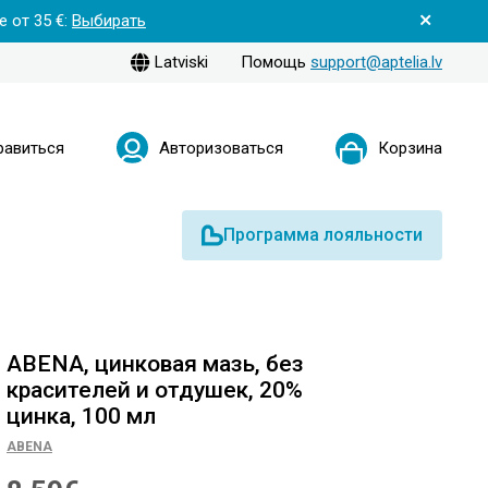
 от 35 €:
Выбирать
Latviski
Помощь
support@aptelia.lv
равиться
Авторизоваться
Корзина
Программа лояльности
ABENA, цинковая мазь, без
красителей и отдушек, 20%
цинка, 100 мл
ABENA