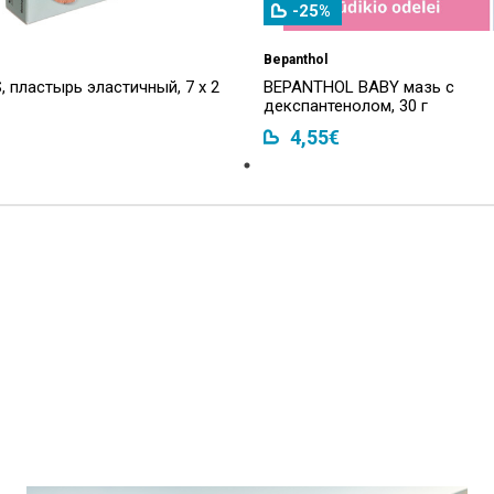
-25%
Bepanthol
 пластырь эластичный, 7 х 2
BEPANTHOL BABY мазь с
декспантенолом, 30 г
4,55€
ы