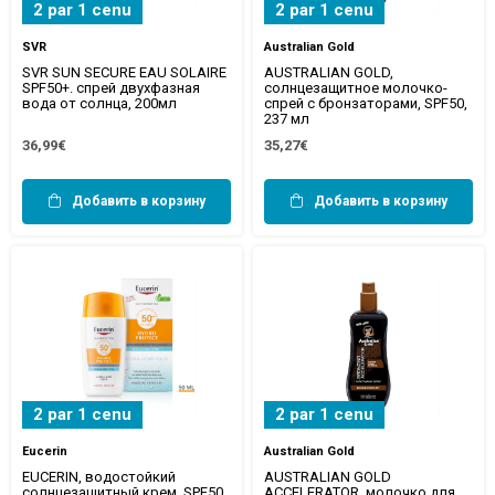
2 par 1 cenu
2 par 1 cenu
SVR
Australian Gold
SVR SUN SECURE EAU SOLAIRE
AUSTRALIAN GOLD,
SPF50+. спрей двухфазная
солнцезащитное молочко-
вода от солнца, 200мл
спрей с бронзаторами, SPF50,
237 мл
36,99€
35,27€
Добавить в корзину
Добавить в корзину
2 par 1 cenu
2 par 1 cenu
Eucerin
Australian Gold
EUCERIN, водостойкий
AUSTRALIAN GOLD
солнцезащитный крем, SPF50,
ACCELERATOR, молочко для