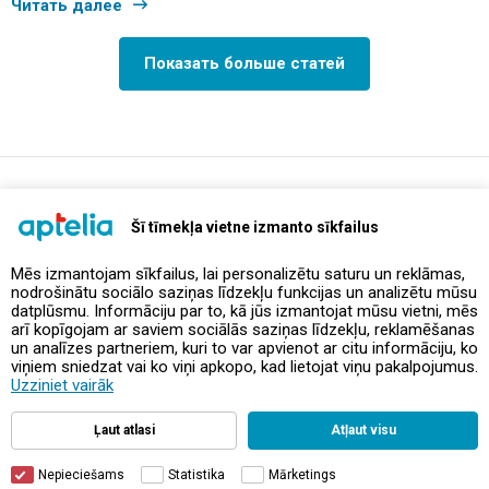
Читать далее
Показать больше статей
support@aptelia.lv
+371 64 588 892
Šī tīmekļa vietne izmanto sīkfailus
Mēs izmantojam sīkfailus, lai personalizētu saturu un reklāmas,
nodrošinātu sociālo saziņas līdzekļu funkcijas un analizētu mūsu
Предложения и акции
datplūsmu. Informāciju par to, kā jūs izmantojat mūsu vietni, mēs
arī kopīgojam ar saviem sociālās saziņas līdzekļu, reklamēšanas
un analīzes partneriem, kuri to var apvienot ar citu informāciju, ko
Контакты
viņiem sniedzat vai ko viņi apkopo, kad lietojat viņu pakalpojumus.
Uzziniet vairāk
Правила и политика
Ļaut atlasi
Atļaut visu
Nepieciešams
Statistika
Mārketings