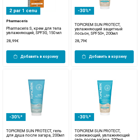
2 par 1 cenu
-30%*
Pharmaceris
TOPICREM SUN PROTECT,
Pharmaceris S, крем для тела
увлажняющий защитный
увлажняющий, SPF30, 150 мл
лосьон, SPF50+, 200мл
28,99€
28,79€
Добавить в корзину
Добавить в корзину
-30%*
-30%*
TOPICREM SUN PROTECT, гель
TOPICREM SUN PROTECT,
для душа после загара, 200мл
освежающий, увлажняющий
гель после загара, 200мл