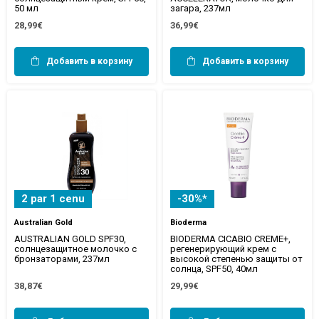
50 мл
загара, 237мл
28,99€
36,99€
Добавить в корзину
Добавить в корзину
2 par 1 cenu
-30%*
Australian Gold
Bioderma
AUSTRALIAN GOLD SPF30,
BIODERMA CICABIO CREME+,
солнцезащитное молочко с
регенерирующий крем с
бронзаторами, 237мл
высокой степенью защиты от
солнца, SPF50, 40мл
38,87€
29,99€