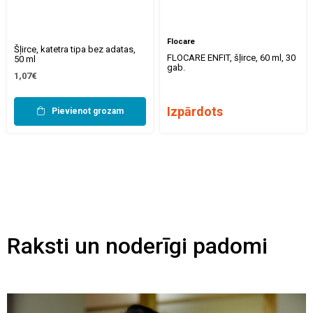
Flocare
Šļirce, katetra tipa bez adatas,
FLOCARE ENFIT, šļirce, 60 ml, 30
50 ml
gab.
1,07€
Izpārdots
Pievienot grozam
Raksti un noderīgi padomi