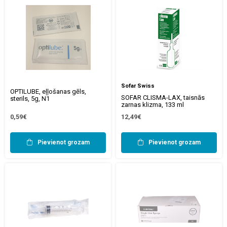
Sofar Swiss
OPTILUBE, eļļošanas gēls,
SOFAR CLISMA-LAX, taisnās
sterils, 5g, N1
zarnas klizma, 133 ml
0,59€
12,49€
Pievienot grozam
Pievienot grozam