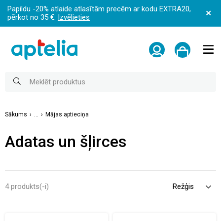
Papildu -20% atlaide atlasītām precēm ar kodu EXTRA20,
pērkot no 35 €:
Izvēlieties
Sākums
...
Mājas aptieciņa
Adatas un šļirces
4 produkts(-i)