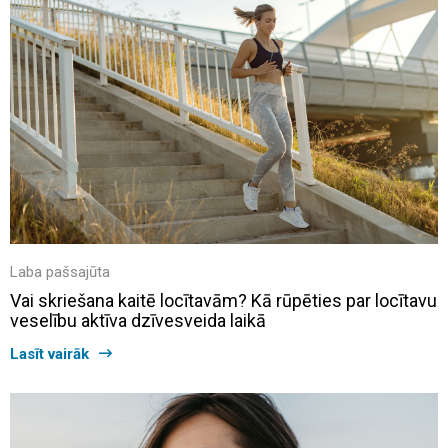
Laba pašsajūta
Vai skriešana kaitē locītavām? Kā rūpēties par locītavu
veselību aktīva dzīvesveida laikā
Lasīt vairāk