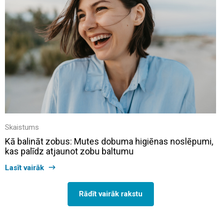
Skaistums
Kā balināt zobus: Mutes dobuma higiēnas noslēpumi,
kas palīdz atjaunot zobu baltumu
Lasīt vairāk
Rādīt vairāk rakstu