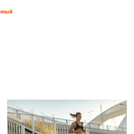
нный
ы