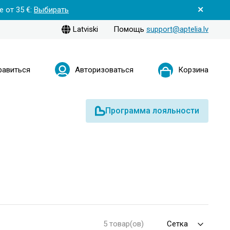
 от 35 €:
Выбирать
Latviski
Помощь
support@aptelia.lv
равиться
Авторизоваться
Корзина
Программа лояльности
5 товар(ов)