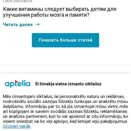
Laba pašsajūta
Какие витамины следует выбирать детям для
улучшения работы мозга и памяти?
Читать далее
Показать больше статей
support@aptelia.lv
+371 64 588 892
Šī tīmekļa vietne izmanto sīkfailus
Mēs izmantojam sīkfailus, lai personalizētu saturu un reklāmas,
nodrošinātu sociālo saziņas līdzekļu funkcijas un analizētu mūsu
Предложения и акции
datplūsmu. Informāciju par to, kā jūs izmantojat mūsu vietni, mēs
arī kopīgojam ar saviem sociālās saziņas līdzekļu, reklamēšanas
un analīzes partneriem, kuri to var apvienot ar citu informāciju, ko
Контакты
viņiem sniedzat vai ko viņi apkopo, kad lietojat viņu pakalpojumus.
Uzziniet vairāk
Правила и политика