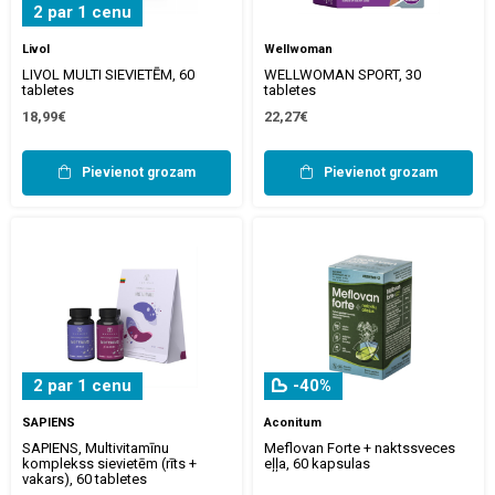
2 par 1 cenu
Livol
Wellwoman
LIVOL MULTI SIEVIETĒM, 60
WELLWOMAN SPORT, 30
tabletes
tabletes
18,99€
22,27€
Pievienot grozam
Pievienot grozam
2 par 1 cenu
-40%
SAPIENS
Aconitum
SAPIENS, Multivitamīnu
Meflovan Forte + naktssveces
komplekss sievietēm (rīts +
eļļa, 60 kapsulas
vakars), 60 tabletes