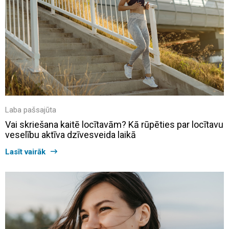
Laba pašsajūta
Vai skriešana kaitē locītavām? Kā rūpēties par locītavu
veselību aktīva dzīvesveida laikā
Lasīt vairāk