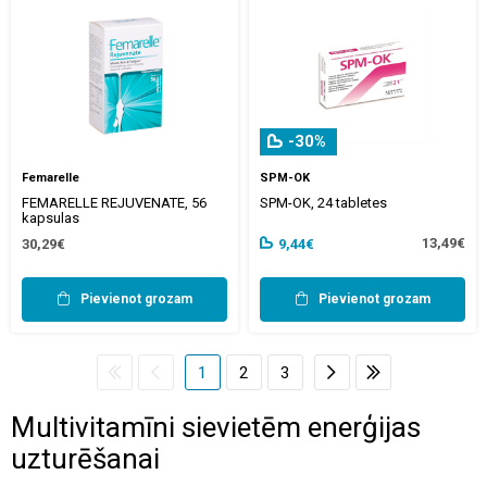
-30%
Femarelle
SPM-OK
FEMARELLE REJUVENATE, 56
SPM-OK, 24 tabletes
kapsulas
13,49€
30,29€
9,44€
Pievienot grozam
Pievienot grozam
1
2
3
Multivitamīni sievietēm enerģijas
uzturēšanai