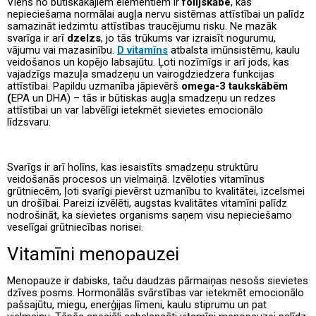
Viens no būtiskākajiem elementiem ir
folijskābe
, kas
nepieciešama normālai augļa nervu sistēmas attīstībai un palīdz
samazināt iedzimtu attīstības traucējumu risku. Ne mazāk
svarīga ir arī
dzelzs
, jo tās trūkums var izraisīt nogurumu,
vājumu vai mazasinību.
D vitamīns
atbalsta imūnsistēmu, kaulu
veidošanos un kopējo labsajūtu. Ļoti nozīmīgs ir arī jods, kas
vajadzīgs mazuļa smadzeņu un vairogdziedzera funkcijas
attīstībai. Papildu uzmanība jāpievērš
omega-3 taukskābēm
(
EPA un DHA) – tās ir būtiskas augļa smadzeņu un redzes
attīstībai un var labvēlīgi ietekmēt sievietes emocionālo
līdzsvaru.
Svarīgs ir arī holīns, kas iesaistīts smadzeņu struktūru
veidošanās procesos un vielmaiņā. Izvēloties vitamīnus
grūtniecēm, ļoti svarīgi pievērst uzmanību to kvalitātei, izcelsmei
un drošībai. Pareizi izvēlēti, augstas kvalitātes vitamīni palīdz
nodrošināt, ka sievietes organisms saņem visu nepieciešamo
veselīgai grūtniecības norisei.
Vitamīni menopauzei
Menopauze ir dabisks, taču daudzas pārmaiņas nesošs sievietes
dzīves posms. Hormonālās svārstības var ietekmēt emocionālo
pašsajūtu, miegu, enerģijas līmeni, kaulu stiprumu un pat