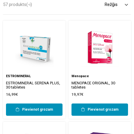
bagātinātājus, kas pielāgoti dažādajām sievietes organisma
57 produkts(-i)
vajadzībām.
ESTROMINERAL
Menopace
ESTROMINERAL SERENA PLUS,
MENOPACE ORIGINAL, 30
30 tabletes
tabletes
16,99€
19,97€
Pievienot grozam
Pievienot grozam