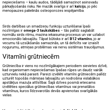
nepieciešams – kaulu audos, tādējādi samazinot asinsvadu
pārkaļķošanās risku. Ne mazāk svarīgs ir arī
kalcijs
, jo pēc
menopauzes palielinās osteoporozes iespējamība.
Sirds darbības un smadzeņu funkciju uzturēšanai īpaši
nozīmīgas ir
omega-3 taukskābes
– tās palīdz saglabāt
normālu sirds ritmu, mazina iekaisuma procesus un var uzlabot
emocionālo labsajūtu. Tāpat būtisks ir arī
B12 vitamīns
, jo ar
vecumu tā uzsūkšanās samazinās, un tā deficīts var izraisīt
nogurumu, atmiņas problēmas vai nervu sistēmas traucējumus.
Vitamīni grūtniecēm
Grūtniecība ir viens no nozīmīgākajiem periodiem sievietes dzīvē,
kad organismam nepieciešamas īpašas rūpes un daudz vairāk
uzturvielu nekā parasti. Pareizi izvēlēti vitamīni grūtniecēm palīdz
uzturēt topošās māmiņas labsajūtu un nodrošina vislabākos
apstākļus mazuļa attīstībai. Šajā dzīves posmā ieteicams
izvēlēties speciālus grūtniecības vitamīnus vai prenatālos
vitamīnus, kuros līdzsvarotās devās apvienotas svarīgākās
vielas.