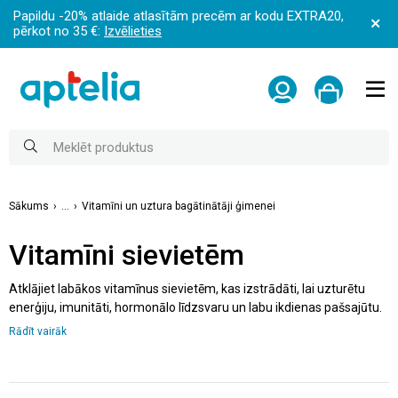
Papildu -20% atlaide atlasītām precēm ar kodu EXTRA20,
pērkot no 35 €:
Izvēlieties
Sākums
...
Vitamīni un uztura bagātinātāji ģimenei
Vitamīni sievietēm
Atklājiet labākos vitamīnus sievietēm, kas izstrādāti, lai uzturētu
enerģiju, imunitāti, hormonālo līdzsvaru un labu ikdienas pašsajūtu.
Šeit atradīsiet gan ikdienai paredzētus multivitamīnus sievietēm,
Rādīt vairāk
gan specializētus uztura bagātinātājus – dzelzs preparātus,
vitamīnu kompleksus grūtniecēm vai menopauzes periodam, kā arī
ādas, matu un nagu stiprināšanai. Iegādājieties uzticamus uztura