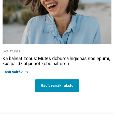
Skaistums
Kā balināt zobus: Mutes dobuma higiēnas noslēpumi,
kas palīdz atjaunot zobu baltumu
Lasīt vairāk
Rādīt vairāk rakstu