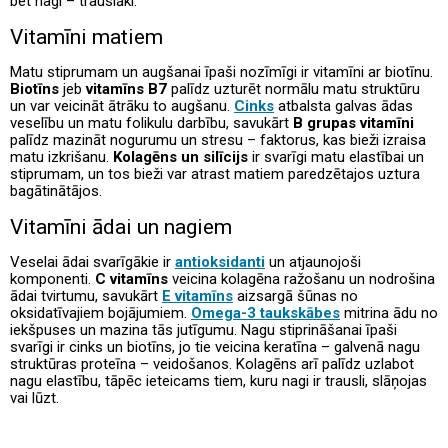
bet nagi – trauslāki.
Vitamīni matiem
Matu stiprumam un augšanai īpaši nozīmīgi ir vitamīni ar biotīnu.
Biotīns
jeb
vitamīns B7
palīdz uzturēt normālu matu struktūru
un var veicināt ātrāku to augšanu.
Cinks
atbalsta galvas ādas
veselību un matu folikulu darbību, savukārt
B grupas vitamīni
palīdz mazināt nogurumu un stresu – faktorus, kas bieži izraisa
matu izkrišanu.
Kolagēns un silīcijs
ir svarīgi matu elastībai un
stiprumam, un tos bieži var atrast matiem paredzētajos uztura
bagātinātājos.
Vitamīni ādai un nagiem
Veselai ādai svarīgākie ir
antioksidanti
un atjaunojoši
komponenti.
C vitamīns
veicina kolagēna ražošanu un nodrošina
ādai tvirtumu, savukārt
E vitamīns
aizsargā šūnas no
oksidatīvajiem bojājumiem.
Omega-3 taukskābes
mitrina ādu no
iekšpuses un mazina tās jutīgumu. Nagu stiprināšanai īpaši
svarīgi ir cinks un biotīns, jo tie veicina keratīna – galvenā nagu
struktūras proteīna – veidošanos. Kolagēns arī palīdz uzlabot
nagu elastību, tāpēc ieteicams tiem, kuru nagi ir trausli, slāņojas
vai lūzt.