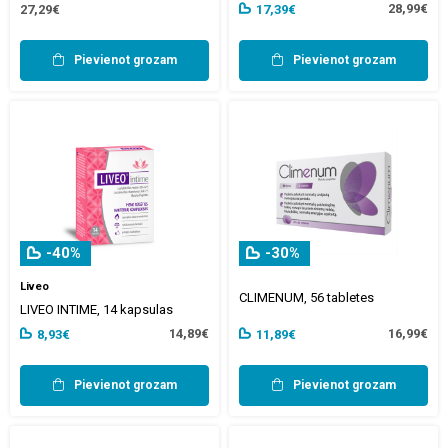
28,99€
27,29€
17,39€
Pievienot grozam
Pievienot grozam
-40%
-30%
Liveo
CLIMENUM, 56 tabletes
LIVEO INTIME, 14 kapsulas
14,89€
16,99€
8,93€
11,89€
Pievienot grozam
Pievienot grozam