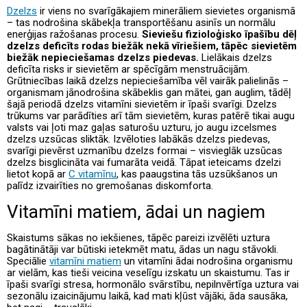
Dzelzs
ir viens no svarīgākajiem minerāliem sievietes organismā
– tas nodrošina skābekļa transportēšanu asinīs un normālu
enerģijas ražošanas procesu.
Sieviešu fizioloģisko īpašību dēļ
dzelzs deficīts rodas biežāk nekā vīriešiem, tāpēc sievietēm
biežāk nepieciešamas dzelzs piedevas.
Lielākais dzelzs
deficīta risks ir sievietēm ar spēcīgām menstruācijām.
Grūtniecības laikā dzelzs nepieciešamība vēl vairāk palielinās –
organismam jānodrošina skābeklis gan mātei, gan auglim, tādēļ
šajā periodā dzelzs vitamīni sievietēm ir īpaši svarīgi. Dzelzs
trūkums var parādīties arī tām sievietēm, kuras patērē tikai augu
valsts vai ļoti maz gaļas saturošu uzturu, jo augu izcelsmes
dzelzs uzsūcas sliktāk. Izvēloties labākās dzelzs piedevas,
svarīgi pievērst uzmanību dzelzs formai – visvieglāk uzsūcas
dzelzs bisglicināta vai fumarāta veidā. Tāpat ieteicams dzelzi
lietot kopā ar
C vitamīnu
, kas paaugstina tās uzsūkšanos un
palīdz izvairīties no gremošanas diskomforta.
Vitamīni matiem, ādai un nagiem
Skaistums sākas no iekšienes, tāpēc pareizi izvēlēti uztura
bagātinātāji var būtiski ietekmēt matu, ādas un nagu stāvokli.
Speciālie
vitamīni matiem
un vitamīni ādai nodrošina organismu
ar vielām, kas tieši veicina veselīgu izskatu un skaistumu. Tas ir
īpaši svarīgi stresa, hormonālo svārstību, nepilnvērtīga uztura vai
sezonālu izaicinājumu laikā, kad mati kļūst vājāki, āda sausāka,