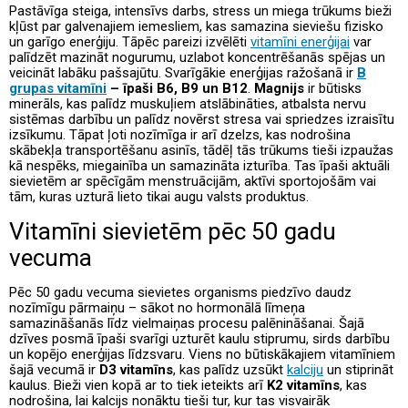
Pastāvīga steiga, intensīvs darbs, stress un miega trūkums bieži
kļūst par galvenajiem iemesliem, kas samazina sieviešu fizisko
un garīgo enerģiju. Tāpēc pareizi izvēlēti
vitamīni enerģijai
var
palīdzēt mazināt nogurumu, uzlabot koncentrēšanās spējas un
veicināt labāku pašsajūtu. Svarīgākie enerģijas ražošanā ir
B
grupas vitamīni
– īpaši B6, B9 un B12
.
Magnijs
ir būtisks
minerāls, kas palīdz muskuļiem atslābināties, atbalsta nervu
sistēmas darbību un palīdz novērst stresa vai spriedzes izraisītu
izsīkumu. Tāpat ļoti nozīmīga ir arī dzelzs, kas nodrošina
skābekļa transportēšanu asinīs, tādēļ tās trūkums tieši izpaužas
kā nespēks, miegainība un samazināta izturība. Tas īpaši aktuāli
sievietēm ar spēcīgām menstruācijām, aktīvi sportojošām vai
tām, kuras uzturā lieto tikai augu valsts produktus.
Vitamīni sievietēm pēc 50 gadu
vecuma
Pēc 50 gadu vecuma sievietes organisms piedzīvo daudz
nozīmīgu pārmaiņu – sākot no hormonālā līmeņa
samazināšanās līdz vielmaiņas procesu palēnināšanai. Šajā
dzīves posmā īpaši svarīgi uzturēt kaulu stiprumu, sirds darbību
un kopējo enerģijas līdzsvaru. Viens no būtiskākajiem vitamīniem
šajā vecumā ir
D3 vitamīns
, kas palīdz uzsūkt
kalciju
un stiprināt
kaulus. Bieži vien kopā ar to tiek ieteikts arī
K2 vitamīns
, kas
nodrošina, lai kalcijs nonāktu tieši tur, kur tas visvairāk