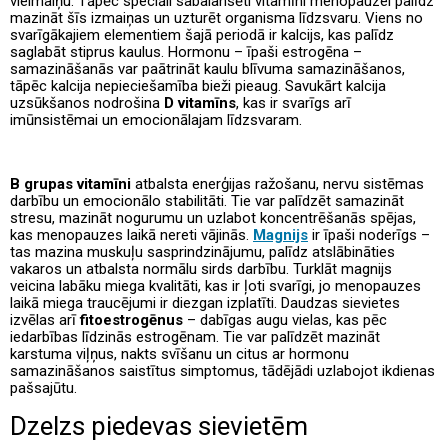
vielmaiņu. Tāpēc speciāli sabalansēti vitamīni menopauzei palīdz
mazināt šīs izmaiņas un uzturēt organisma līdzsvaru. Viens no
svarīgākajiem elementiem šajā periodā ir kalcijs, kas palīdz
saglabāt stiprus kaulus. Hormonu – īpaši estrogēna –
samazināšanās var paātrināt kaulu blīvuma samazināšanos,
tāpēc kalcija nepieciešamība bieži pieaug. Savukārt kalcija
uzsūkšanos nodrošina
D vitamīns
, kas ir svarīgs arī
imūnsistēmai un emocionālajam līdzsvaram.
B grupas vitamīni
atbalsta enerģijas ražošanu, nervu sistēmas
darbību un emocionālo stabilitāti. Tie var palīdzēt samazināt
stresu, mazināt nogurumu un uzlabot koncentrēšanās spējas,
kas menopauzes laikā nereti vājinās.
Magnijs
ir īpaši noderīgs –
tas mazina muskuļu sasprindzinājumu, palīdz atslābināties
vakaros un atbalsta normālu sirds darbību. Turklāt magnijs
veicina labāku miega kvalitāti, kas ir ļoti svarīgi, jo menopauzes
laikā miega traucējumi ir diezgan izplatīti. Daudzas sievietes
izvēlas arī
fitoestrogēnus
– dabīgas augu vielas, kas pēc
iedarbības līdzinās estrogēnam. Tie var palīdzēt mazināt
karstuma viļņus, nakts svīšanu un citus ar hormonu
samazināšanos saistītus simptomus, tādējādi uzlabojot ikdienas
pašsajūtu.
Dzelzs piedevas sievietēm