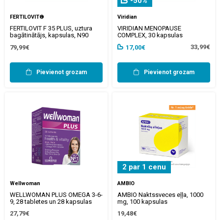
-50%
FERTILOVIT®
Viridian
FERTILOVIT F 35 PLUS, uztura
VIRIDIAN MENOPAUSE
bagātinātājs, kapsulas, N90
COMPLEX, 30 kapsulas
33,99€
79,99€
17,00€
Pievienot grozam
Pievienot grozam
2 par 1 cenu
Wellwoman
AMBIO
WELLWOMAN PLUS OMEGA 3-6-
AMBIO Naktssveces eļļa, 1000
9, 28 tabletes un 28 kapsulas
mg, 100 kapsulas
27,79€
19,48€