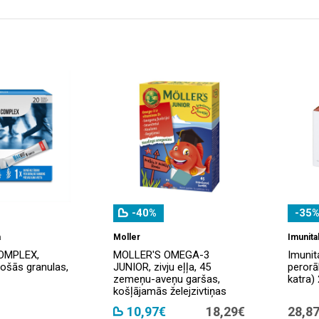
-40%
-35%
a
Moller
Imunita
OMPLEX,
MOLLER'S OMEGA-3
Imunit
tošās granulas,
JUNIOR, zivju eļļa, 45
perorā
zemeņu-aveņu garšas,
katra)
košļājamās želejzivtiņas
10,97€
18,29€
28,8