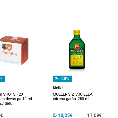
*
-40%
l
Moller
al SHOTS, (20
MOLLER'S ZIVJU EĻĻA,
las devas pa 10 ml
citrona garša, 250 ml
 20 gab.
7€
10,25€
17,09€