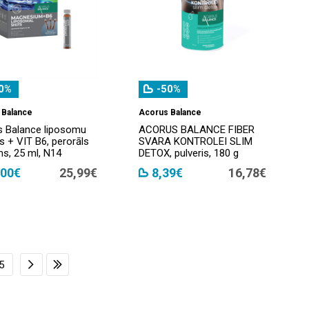
0%
-50%
 Balance
Acorus Balance
s Balance liposomu
ACORUS BALANCE FIBER
s + VIT B6, perorāls
SVARA KONTROLEI SLIM
s, 25 ml, N14
DETOX, pulveris, 180 g
,00€
25,99€
8,39€
16,78€
5