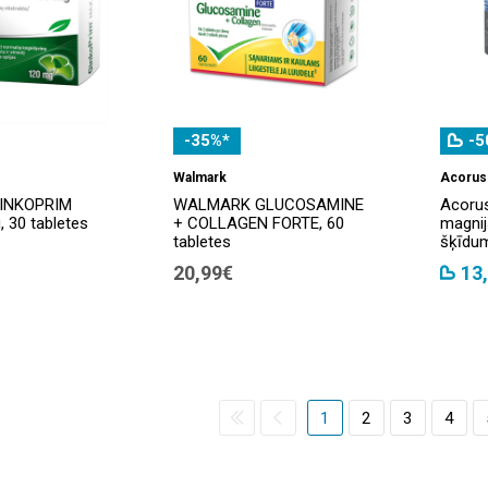
-35%*
-5
Walmark
Acorus
INKOPRIM
WALMARK GLUCOSAMINE
Acoru
 30 tabletes
+ COLLAGEN FORTE, 60
magnij
tabletes
šķīdum
20,99€
13
1
2
3
4