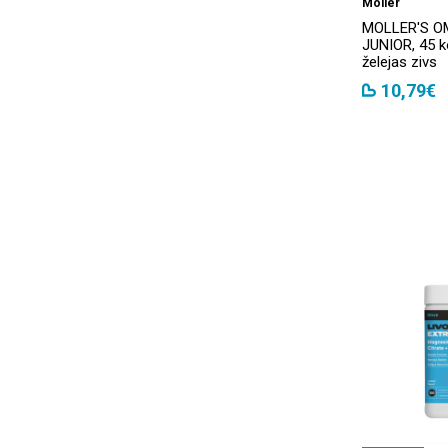
Moller
MOLLER'S O
VitirON
(7)
JUNIOR, 45 
želejas zivs
Walmark
(16)
10,79€