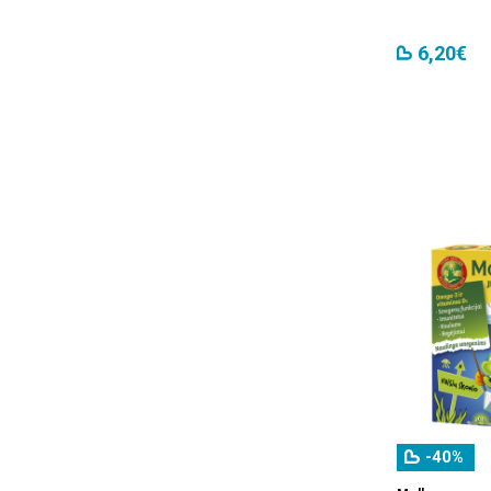
ME2U
(1)
Moller
(12)
6,20€
New Nordic
(1)
Odonte
(4)
Omega Pharma
(1)
Osteocare
(1)
Prolacton
(1)
Royal Denta
(17)
SuperOptic
(1)
Supmagnit
(1)
SwissOvit
(7)
ŠVF
(14)
-40%
Validol
(1)