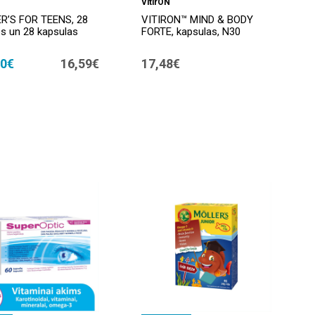
VitirON
R’S FOR TEENS, 28
VITIRON™ MIND & BODY
es un 28 kapsulas
FORTE, kapsulas, N30
30€
16,59€
17,48€