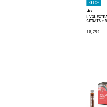
-35%*
Livol
LIVOL EXTR
CITRĀTS + B6
18,79€