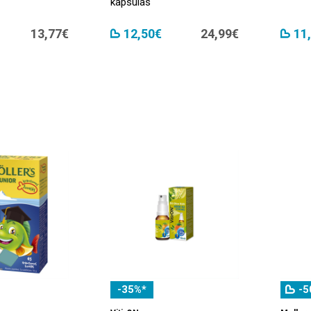
kapsulas
13,77€
12,50€
24,99€
11
-35%*
-5