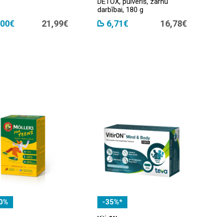
DETOX, pulveris, zarnu
darbībai, 180 g
,00€
21,99€
6,71€
16,78€
0%
-35%*