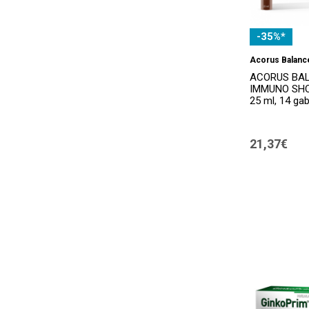
-35%*
Acorus Balanc
ACORUS BA
IMMUNO SHOT
25 ml, 14 gab
21,37€