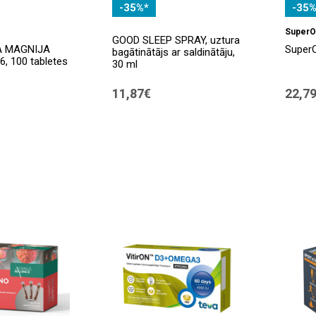
-35%*
-35%
SuperO
GOOD SLEEP SPRAY, uztura
A MAGNIJA
SuperO
bagātinātājs ar saldinātāju,
, 100 tabletes
30 ml
11,87€
22,7