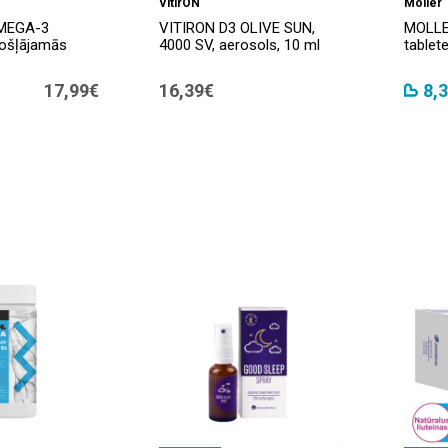
VitirON
Moller
MEGA-3
VITIRON D3 OLIVE SUN,
MOLLE
košļājamās
4000 SV, aerosols, 10 ml
tablet
17,99€
16,39€
8,