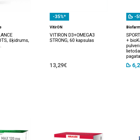
-35%*
-5
e
VitirON
Biofarm
LANCE
VITIRON D3+OMEGA3
SPORT
S, šķidrums,
STRONG, 60 kapsulas
+ bioKā
.
pulveri
lietoš
pagata
13,29€
6,