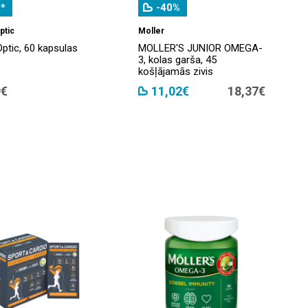
*
-40%
ptic
Moller
ptic, 60 kapsulas
MOLLER'S JUNIOR OMEGA-
3, kolas garša, 45
košļājamās zivis
9€
11,02€
18,37€