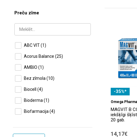
Preču zīme
ABC VIT
(1)
Acorus Balance
(25)
AMBIO
(1)
Bez zīmola
(10)
Biocell
(4)
-35%*
Bioderma
(1)
Omega Pharm
MAGVIT B C
Biofarmacija
(4)
iekšķīgi šķīs
20 gab.
Cardoval
(1)
14,17€
Difolin
(2)