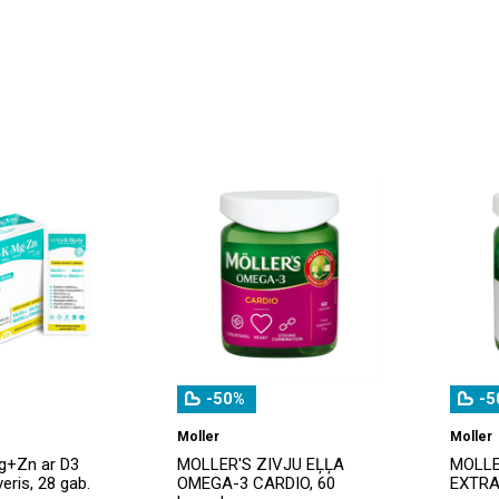
-50%
-5
Moller
Moller
g+Zn ar D3
MOLLER'S ZIVJU EĻĻA
MOLLE
veris, 28 gab.
OMEGA-3 CARDIO, 60
EXTRA,