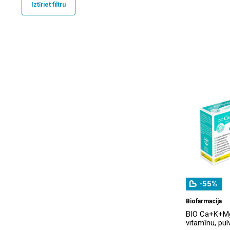
Iztīriet filtru
Ellame
(6)
Gamtos namai
(1)
Good Sleep
(1)
Greenify
(8)
Hydroless
(2)
Imunital
(1)
Jamieson
(5)
JORDAN
(5)
Kalcikinon
(2)
LINEX
(2)
-55%
Livol
(10)
Biofarmacija
BIO Ca+K+M
Lotos Pharma
(1)
vitamīnu, pul