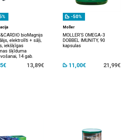
5%
-50%
acija
Moller
&CARDIO bioMagnijs
MOLLER'S OMEGA-3
lijs, elektrolīti + sāļi,
DOBBEL IMUNITY, 90
s, iekšķīgas
kapsulas
anas šķīduma
vošanai, 14 gab.
25€
13,89€
11,00€
21,99€