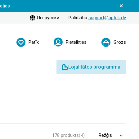
ieties
По-русски
Palīdzība
support@aptelia.lv
Patīk
Pieteikties
Grozs
Lojalitātes programma
178 produkts(-i)