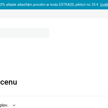
20% atlaide atlasītām precēm ar kodu EXTRA20, pērkot no 35 €:
Izvēl
 cenu