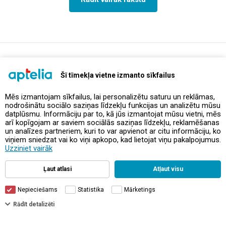
support@aptelia.lv
+371 64 588 892
Šī tīmekļa vietne izmanto sīkfailus
Mēs izmantojam sīkfailus, lai personalizētu saturu un reklāmas,
nodrošinātu sociālo saziņas līdzekļu funkcijas un analizētu mūsu
Piedāvājumi un akcijas
datplūsmu. Informāciju par to, kā jūs izmantojat mūsu vietni, mēs
arī kopīgojam ar saviem sociālās saziņas līdzekļu, reklamēšanas
un analīzes partneriem, kuri to var apvienot ar citu informāciju, ko
Kontakti
viņiem sniedzat vai ko viņi apkopo, kad lietojat viņu pakalpojumus.
Uzziniet vairāk
Noteikumi un politikas
Ļaut atlasi
Atļaut visu
Nepieciešams
Statistika
Mārketings
Filtri
Rādīt detalizēti
© Aptelia