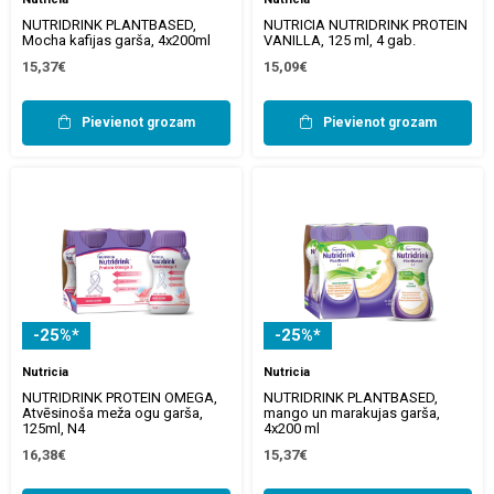
NUTRIDRINK PLANTBASED,
NUTRICIA NUTRIDRINK PROTEIN
Mocha kafijas garša, 4x200ml
VANILLA, 125 ml, 4 gab.
15,37€
15,09€
Pievienot grozam
Pievienot grozam
-25%*
-25%*
Nutricia
Nutricia
NUTRIDRINK PROTEIN OMEGA,
NUTRIDRINK PLANTBASED,
Atvēsinoša meža ogu garša,
mango un marakujas garša,
125ml, N4
4x200 ml
16,38€
15,37€