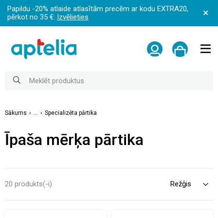
Papildu -20% atlaide atlasītām precēm ar kodu EXTRA20,
pērkot no 35 €:
Izvēlieties
Sākums
...
Specializēta pārtika
Īpaša mērķa pārtika
20 produkts(-i)