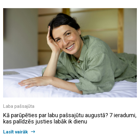
Laba pašsajūta
Kā parūpēties par labu pašsajūtu augustā? 7 ieradumi,
kas palīdzēs justies labāk ik dienu
Lasīt vairāk