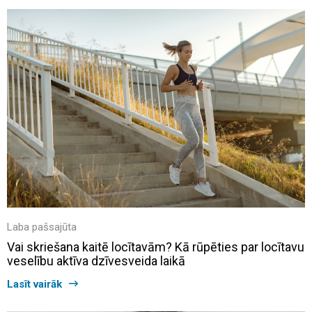
Laba pašsajūta
Vai skriešana kaitē locītavām? Kā rūpēties par locītavu
veselību aktīva dzīvesveida laikā
Lasīt vairāk