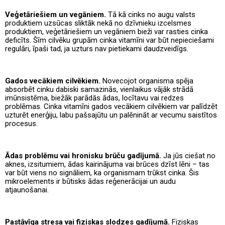
Veģetāriešiem un vegāniem.
Tā kā cinks no augu valsts
produktiem uzsūcas sliktāk nekā no dzīvnieku izcelsmes
produktiem, veģetāriešiem un vegāniem bieži var rasties cinka
deficīts. Šīm cilvēku grupām cinka vitamīni var būt nepieciešami
regulāri, īpaši tad, ja uzturs nav pietiekami daudzveidīgs.
Gados vecākiem cilvēkiem.
Novecojot organisma spēja
absorbēt cinku dabiski samazinās, vienlaikus vājāk strādā
imūnsistēma, biežāk parādās ādas, locītavu vai redzes
problēmas. Cinka vitamīni gados vecākiem cilvēkiem var palīdzēt
uzturēt enerģiju, labu pašsajūtu un palēnināt ar vecumu saistītos
procesus.
Ādas problēmu vai hronisku brūču gadījumā.
Ja jūs ciešat no
aknes, izsitumiem, ādas kairinājuma vai brūces dzīst lēni – tas
var būt viens no signāliem, ka organismam trūkst cinka. Šis
mikroelements ir būtisks ādas reģenerācijai un audu
atjaunošanai.
Pastāvīga stresa vai fiziskas slodzes gadījumā.
Fiziskas