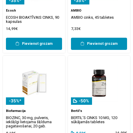
-35%*
-35%*
Ecosh
AMBIO
ECOSH BIOAKTĪVAIS CINKS, 90
AMBIO cinks, 45 tabletes
kapsulas
14,99€
7,33€
Pievienot grozam
Pievienot grozam
-35%*
-50%
Biofarmacija
Bertil's
BIOZINC, 30 mg, pulveris,
BERTIL'S CINKS 10 MG, 120
iekšķīgi lietojama šķīduma
sūkājamās tabletes
pagatavošanai, 20 gab.
16,99€