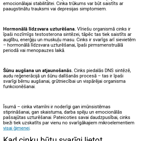
emocionālajai stabilitātei. Cinka trūkums var būt saistīts ar
paaugstinātu trauksmi vai depresijas simptomiem.
Hormonālā līdzsvara uzturēšana.
Vīriešu organismā cinks ir
īpaši nozīmīgs testosterona sintēzei, tāpēc tas tiek saistīts ar
auglību, enerģiju un muskuļu masu. Cinks ir svarīgs arī sievietēm
– hormonālā līdzsvara uzturēšanai, īpaši pirmsmenstruālā
periodā vai menopauzes laikā.
Šūnu augšana un atjaunošanās.
Cinks piedalās DNS sintēzē,
audu reģenerācijā un šūnu dalīšanās procesā – tas ir īpaši
svarīgi bērnu augšanai, grūtniecībai un vispārējai organisma
funkcionēšanai.
Īsumā – cinka vitamīni ir noderīgi gan imūnsistēmas
stiprināšanai, gan skaistuma, darba spēju un emocionālās
pašsajūtas uzturēšanai. Pateicoties savai daudzpusībai, cinks
bieži tiek uzskatīts par vienu no svarīgākajiem mikroelementiem
visai ģimenei
.
Kad cinku būtu svarīgi lietot