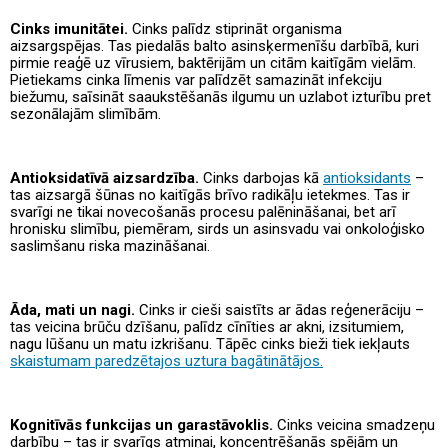
Cinks imunitātei.
Cinks palīdz stiprināt organisma
aizsargspējas. Tas piedalās balto asinsķermenīšu darbībā, kuri
pirmie reaģē uz vīrusiem, baktērijām un citām kaitīgām vielām.
Pietiekams cinka līmenis var palīdzēt samazināt infekciju
biežumu, saīsināt saaukstēšanās ilgumu un uzlabot izturību pret
sezonālajām slimībām.
Antioksidatīvā aizsardzība.
Cinks darbojas kā
antioksidants
–
tas aizsargā šūnas no kaitīgās brīvo radikāļu ietekmes. Tas ir
svarīgi ne tikai novecošanās procesu palēnināšanai, bet arī
hronisku slimību, piemēram, sirds un asinsvadu vai onkoloģisko
saslimšanu riska mazināšanai.
Āda, mati un nagi.
Cinks ir cieši saistīts ar ādas reģenerāciju –
tas veicina brūču dzīšanu, palīdz cīnīties ar akni, izsitumiem,
nagu lūšanu un matu izkrišanu. Tāpēc cinks bieži tiek iekļauts
skaistumam paredzētajos uztura bagātinātājos.
Kognitīvās funkcijas un garastāvoklis.
Cinks veicina smadzeņu
darbību – tas ir svarīgs atmiņai, koncentrēšanās spējām un