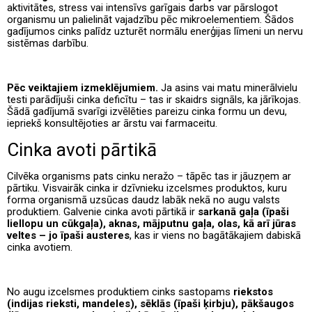
aktivitātes, stress vai intensīvs garīgais darbs var pārslogot
organismu un palielināt vajadzību pēc mikroelementiem. Šādos
gadījumos cinks palīdz uzturēt normālu enerģijas līmeni un nervu
sistēmas darbību.
Pēc veiktajiem izmeklējumiem.
Ja asins vai matu minerālvielu
testi parādījuši cinka deficītu – tas ir skaidrs signāls, ka jārīkojas.
Šādā gadījumā svarīgi izvēlēties pareizu cinka formu un devu,
iepriekš konsultējoties ar ārstu vai farmaceitu.
Cinka avoti pārtikā
Cilvēka organisms pats cinku neražo – tāpēc tas ir jāuzņem ar
pārtiku. Visvairāk cinka ir dzīvnieku izcelsmes produktos, kuru
forma organismā uzsūcas daudz labāk nekā no augu valsts
produktiem. Galvenie cinka avoti pārtikā ir
sarkanā gaļa (īpaši
liellopu un cūkgaļa), aknas, mājputnu gaļa, olas, kā arī jūras
veltes – jo īpaši austeres
, kas ir viens no bagātākajiem dabiskā
cinka avotiem.
No augu izcelsmes produktiem cinks sastopams
riekstos
(indijas rieksti, mandeles), sēklās (īpaši ķirbju), pākšaugos