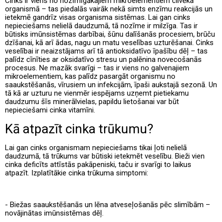
Cinks ir viens no nozīmīgākajiem mikroelementiem cilvēka
organismā – tas piedalās vairāk nekā simts enzīmu reakcijās un
ietekmē gandrīz visas organisma sistēmas. Lai gan cinks
nepieciešams nelielā daudzumā, tā nozīme ir milzīga. Tas ir
būtisks imūnsistēmas darbībai, šūnu dalīšanās procesiem, brūču
dzīšanai, kā arī ādas, nagu un matu veselības uzturēšanai. Cinks
veselībai ir neaizstājams arī tā antioksidatīvo īpašību dēļ – tas
palīdz cīnīties ar oksidatīvo stresu un palēnina novecošanās
procesus. Ne mazāk svarīgi – tas ir viens no galvenajiem
mikroelementiem, kas palīdz pasargāt organismu no
saaukstēšanās, vīrusiem un infekcijām, īpaši aukstajā sezonā. Un
tā kā ar uzturu ne vienmēr iespējams uzņemt pietiekamu
daudzumu šīs minerālvielas, papildu lietošanai var būt
nepieciešami cinka vitamīni.
Kā atpazīt cinka trūkumu?
Lai gan cinks organismam nepieciešams tikai ļoti nelielā
daudzumā, tā trūkums var būtiski ietekmēt veselību. Bieži vien
cinka deficīts attīstās pakāpeniski, taču ir svarīgi to laikus
atpazīt. Izplatītākie cinka trūkuma simptomi:
- Biežas saaukstēšanās un lēna atveseļošanās pēc slimībām –
novājinātas imūnsistēmas dēļ.