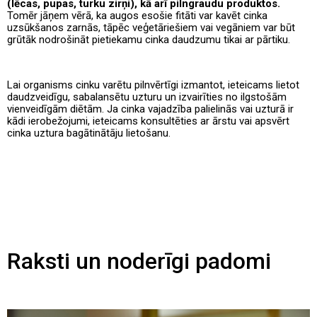
(lēcas, pupas, turku zirņi), kā arī pilngraudu produktos.
Tomēr jāņem vērā, ka augos esošie fitāti var kavēt cinka
uzsūkšanos zarnās, tāpēc veģetāriešiem vai vegāniem var būt
grūtāk nodrošināt pietiekamu cinka daudzumu tikai ar pārtiku.
Lai organisms cinku varētu pilnvērtīgi izmantot, ieteicams lietot
daudzveidīgu, sabalansētu uzturu un izvairīties no ilgstošām
vienveidīgām diētām. Ja cinka vajadzība palielinās vai uzturā ir
kādi ierobežojumi, ieteicams konsultēties ar ārstu vai apsvērt
cinka uztura bagātinātāju lietošanu.
Raksti un noderīgi padomi