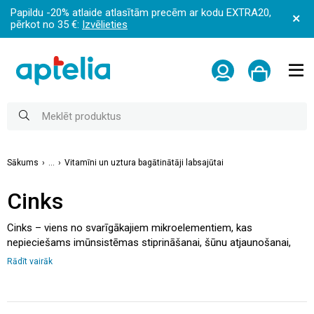
Papildu -20% atlaide atlasītām precēm ar kodu EXTRA20,
pērkot no 35 €:
Izvēlieties
Sākums
...
Vitamīni un uztura bagātinātāji labsajūtai
Cinks
Cinks – viens no svarīgākajiem mikroelementiem, kas
nepieciešams imūnsistēmas stiprināšanai, šūnu atjaunošanai,
brūču dzīšanai, kā arī veselīgai ādai, matiem un nagiem. Šīs
Rādīt vairāk
minerālvielas trūkums var izraistīt biežākas saaukstēšanās,
nogurumu, uzmanības trūkumu vai ādas problēmas. Mūsu
aptiekā Jūs atradīsiet kvalitatīvu cinka vitamīnu klāstu, kas