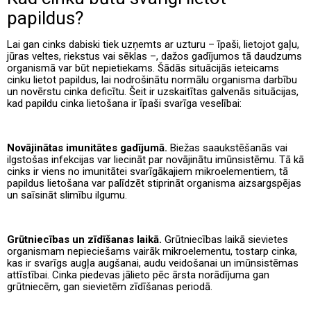
papildus?
Lai gan cinks dabiski tiek uzņemts ar uzturu – īpaši, lietojot gaļu,
jūras veltes, riekstus vai sēklas –, dažos gadījumos tā daudzums
organismā var būt nepietiekams. Šādās situācijās ieteicams
cinku lietot papildus, lai nodrošinātu normālu organisma darbību
un novērstu cinka deficītu. Šeit ir uzskaitītas galvenās situācijas,
kad papildu cinka lietošana ir īpaši svarīga veselībai:
Novājinātas imunitātes gadījumā.
Biežas saaukstēšanās vai
ilgstošas infekcijas var liecināt par novājinātu imūnsistēmu. Tā kā
cinks ir viens no imunitātei svarīgākajiem mikroelementiem, tā
papildus lietošana var palīdzēt stiprināt organisma aizsargspējas
un saīsināt slimību ilgumu.
Grūtniecības un zīdīšanas laikā.
Grūtniecības laikā sievietes
organismam nepieciešams vairāk mikroelementu, tostarp cinka,
kas ir svarīgs augļa augšanai, audu veidošanai un imūnsistēmas
attīstībai. Cinka piedevas jālieto pēc ārsta norādījuma gan
grūtniecēm, gan sievietēm zīdīšanas periodā.