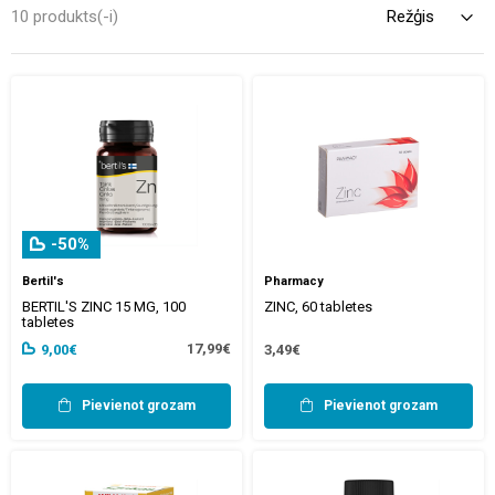
palīdzēs atbalstīt noteiktas organisma funkcijas un uzlabos Jūsu
10 produkts(-i)
vispārējo pašsajūtu.
-50%
Bertil's
Pharmacy
BERTIL'S ZINC 15 MG, 100
ZINC, 60 tabletes
tabletes
17,99€
9,00€
3,49€
Pievienot grozam
Pievienot grozam