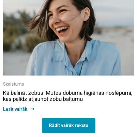
Skaistums
Kā balināt zobus: Mutes dobuma higiēnas noslēpumi,
kas palīdz atjaunot zobu baltumu
Lasīt vairāk
Rādīt vairāk rakstu