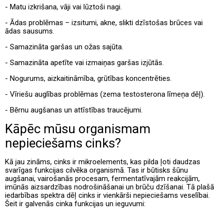
- Matu izkrišana, vāji vai lūztoši nagi.
- Ādas problēmas – izsitumi, akne, slikti dzīstošas brūces vai
ādas sausums.
- Samazināta garšas un ožas sajūta.
- Samazināta apetīte vai izmaiņas garšas izjūtās.
- Nogurums, aizkaitināmība, grūtības koncentrēties.
- Vīriešu auglības problēmas (zema testosterona līmeņa dēļ).
- Bērnu augšanas un attīstības traucējumi.
Kāpēc mūsu organismam
nepieciešams cinks?
Kā jau zināms, cinks ir mikroelements, kas pilda ļoti daudzas
svarīgas funkcijas cilvēka organismā. Tas ir būtisks šūnu
augšanai, vairošanās procesam, fermentatīvajām reakcijām,
imūnās aizsardzības nodrošināšanai un brūču dzīšanai. Tā plašā
iedarbības spektra dēļ cinks ir vienkārši nepieciešams veselībai.
Šeit ir galvenās cinka funkcijas un ieguvumi: